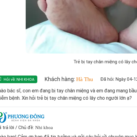
Trẻ bị tay chân miệng có lây ch
Khách hàng:
Hà Thu
Đã hỏi: Ngày 04-
Hỏi về:
NHI KHOA
ào bác sĩ, con em đang bị tay chân miệng và em đang mang bầu 
iễm bệnh. Xin hỏi trẻ bị tay chân miệng có lây cho người lớn ạ?
 trả lời / Chủ đề:
Nhi khoa
ào bạn! Cảm ơn bạn đã tin tưởng và gửi câu hỏi về chuyên mục 