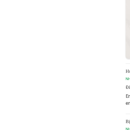
Hu
NH
Đã
Em
e
Bị
NH