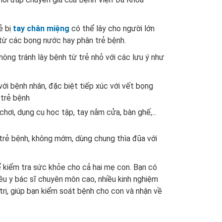
ẻ bị
tay chân miệng
có thể lây cho người lớn
h từ các bọng nước hay phân trẻ bệnh.
òng tránh lây bệnh từ trẻ nhỏ với các lưu ý như
ới bệnh nhân, đặc biệt tiếp xúc với vết bọng
 trẻ bệnh
ơi, dụng cụ học tập, tay nắm cửa, bàn ghế,...
a trẻ bệnh, không mớm, dùng chung thìa đũa với
 kiểm tra sức khỏe cho cả hai mẹ con. Bạn có
iều y bác sĩ chuyên môn cao, nhiều kinh nghiệm
trị, giúp bạn kiểm soát bệnh cho con và nhận về