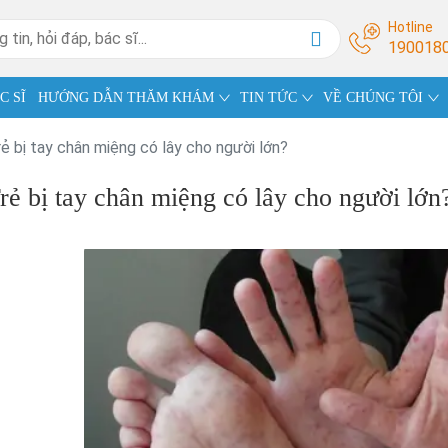
Hotline
190018
C SĨ
HƯỚNG DẪN THĂM KHÁM
TIN TỨC
VỀ CHÚNG TÔI
rẻ bị tay chân miệng có lây cho người lớn?
rẻ bị tay chân miệng có lây cho người lớn