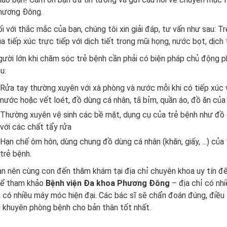
hương Đông.
i với thắc mắc của bạn, chúng tôi xin giải đáp, tư vấn như sau: Tr
a tiếp xúc trực tiếp với dịch tiết trong mũi họng, nước bọt, dịc
ười lớn khi chăm sóc trẻ bệnh cần phải có biện pháp chủ động ph
u:
Rửa tay thường xuyên với xà phòng và nước mỗi khi có tiếp xúc v
nước hoặc vết loét, đồ dùng cá nhân, tã bỉm, quần áo, đồ ăn của
Thường xuyên vệ sinh các bề mặt, dụng cụ của trẻ bệnh như đồ ch
với các chất tẩy rửa
Hạn chế ôm hôn, dùng chung đồ dùng cá nhân (khăn, giấy, ...) củ
trẻ bệnh.
n nên cùng con đến thăm khám tại địa chỉ chuyên khoa uy tín để
hể tham khảo
Bệnh viện Đa khoa Phương Đông
– địa chỉ có nh
 có nhiều máy móc hiện đại. Các bác sĩ sẽ chẩn đoán đúng, điều 
i khuyên phòng bệnh cho bản thân tốt nhất.