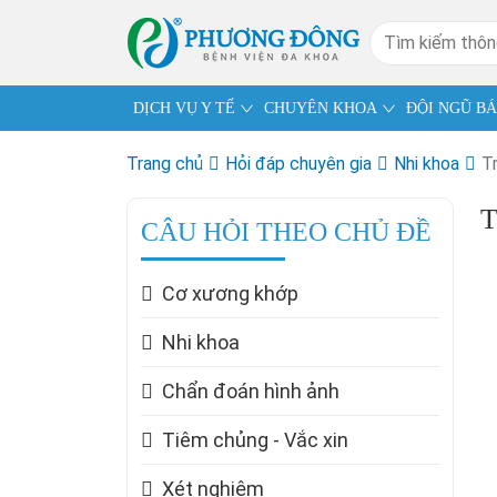
DỊCH VỤ Y TẾ
CHUYÊN KHOA
ĐỘI NGŨ BÁ
Trang chủ
Hỏi đáp chuyên gia
Nhi khoa
T
T
CÂU HỎI THEO CHỦ ĐỀ
Cơ xương khớp
Nhi khoa
Chẩn đoán hình ảnh
Tiêm chủng - Vắc xin
Xét nghiệm