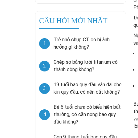
P
Đố
CÂU HỎI MỚI NHẤT
qu
Ng
Trẻ nhỏ chụp CT có bị ảnh
sa
1
hưởng gì không?
Ghép sọ bằng lưới titanium có
2
thành công không?
19 tuổi bao quy đầu vẫn dài che
3
kín quy đầu, có nên cắt không?
Bạ
Bé 6 tuổi chưa có biểu hiện bất
t
4
thường, có cần nong bao quy
và
đầu không?
lờ
Con 9 tháng tuổi bao quy đầu