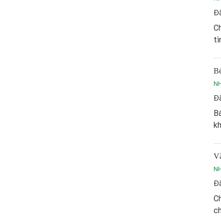
Đã
Ch
tì
Bé
NH
Đã
Bá
kh
Và
NH
Đã
Ch
ch