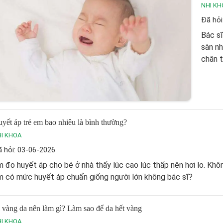
NHI KH
Đã hỏi
Bác sĩ
sàn nh
chân t
yết áp trẻ em bao nhiêu là bình thường?
I KHOA
 hỏi: 03-06-2026
 đo huyết áp cho bé ở nhà thấy lúc cao lúc thấp nên hơi lo. Khôn
m có mức huyết áp chuẩn giống người lớn không bác sĩ?
 vàng da nên làm gì? Làm sao để da hết vàng
I KHOA