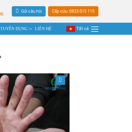
Gửi câu hỏi
Cấp cứu: 0833 015 115
06
Tất cả
TUYỂN DỤNG
LIÊN HỆ
?