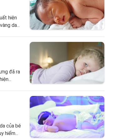
uất hiện
vàng da...
hưng đã ra
iện...
 da của bé
y hiểm...