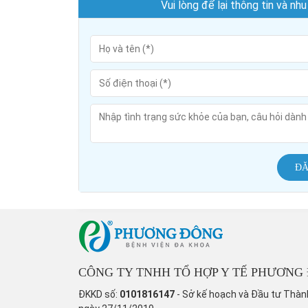
Vui lòng để lại thông tin và n
ĐĂ
CÔNG TY TNHH TỔ HỢP Y TẾ PHƯƠNG
ĐKKD số:
0101816147
- Sở kế hoạch và Đầu tư Thàn