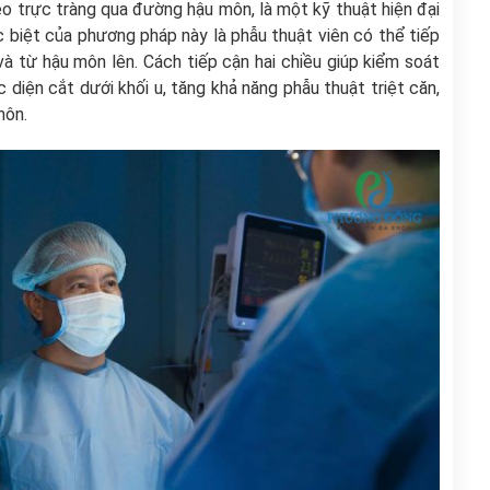
o trực tràng qua đường hậu môn, là một kỹ thuật hiện đại
c biệt của phương pháp này là phẫu thuật viên có thể tiếp
và từ hậu môn lên. Cách tiếp cận hai chiều giúp kiểm soát
 diện cắt dưới khối u, tăng khả năng phẫu thuật triệt căn,
môn.