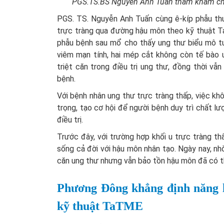
PGS.TS.BS Nguyễn Anh Tuấn thăm khám ch
PGS. TS. Nguyễn Anh Tuấn cùng ê-kíp phẫu thu
trực tràng qua đường hậu môn theo kỹ thuật Ta
phẫu bệnh sau mổ cho thấy ung thư biểu mô tu
viêm mạn tính, hai mép cắt không còn tế bào 
triệt căn trong điều trị ung thư, đồng thời v
bệnh.
Với bệnh nhân ung thư trực tràng thấp, việc kh
trọng, tạo cơ hội để người bệnh duy trì chất lư
điều trị.
Trước đây, với trường hợp khối u trực tràng th
sống cả đời với hậu môn nhân tạo. Ngày nay, nhờ
căn ung thư nhưng vẫn bảo tồn hậu môn đã có th
Phương Đông khẳng định năng l
kỹ thuật TaTME