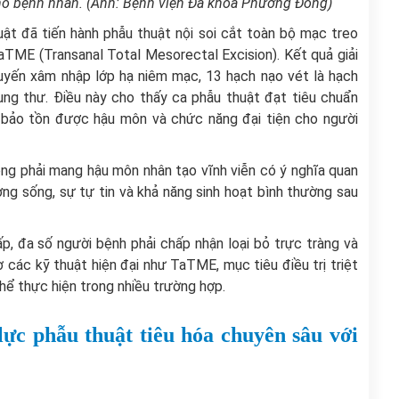
o bệnh nhân.
(Ảnh: Bệnh viện Đa khoa Phương Đông)
ật đã tiến hành phẫu thuật nội soi cắt toàn bộ mạc treo
TME (Transanal Total Mesorectal Excision). Kết quả giải
yến xâm nhập lớp hạ niêm mạc, 13 hạch nạo vét là hạch
ung thư. Điều này cho thấy ca phẫu thuật đạt tiêu chuẩn
ẫn bảo tồn được hậu môn và chức năng đại tiện cho người
ông phải mang hậu môn nhân tạo vĩnh viễn có ý nghĩa quan
ợng sống, sự tự tin và khả năng sinh hoạt bình thường sau
ấp, đa số người bệnh phải chấp nhận loại bỏ trực tràng và
 các kỹ thuật hiện đại như TaTME, mục tiêu điều trị triệt
ể thực hiện trong nhiều trường hợp.
ực phẫu thuật tiêu hóa chuyên sâu với