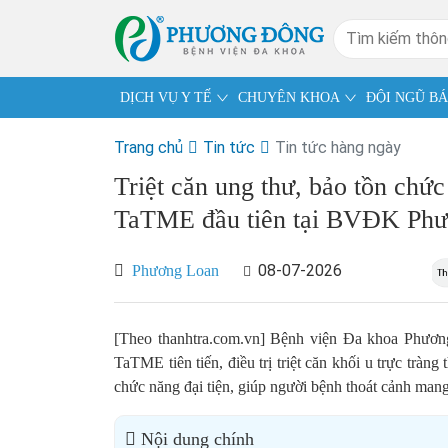
DỊCH VỤ Y TẾ
CHUYÊN KHOA
ĐỘI NGŨ BÁ
Trang chủ
Tin tức
Tin tức hàng ngày
Triệt căn ung thư, bảo tồn chức
TaTME đầu tiên tại BVĐK Ph
08-07-2026
Phương Loan
[Theo thanhtra.com.vn] Bệnh viện Đa khoa Phương 
TaTME tiên tiến, điều trị triệt căn khối u trực trà
chức năng đại tiện, giúp người bệnh thoát cảnh man
Nội dung chính