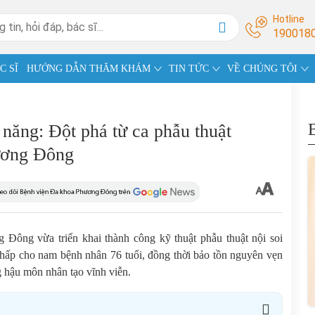
Hotline
190018
C SĨ
HƯỚNG DẪN THĂM KHÁM
TIN TỨC
VỀ CHÚNG TÔI
 năng: Đột phá từ ca phẫu thuật
ương Đông
Đông vừa triển khai thành công kỹ thuật phẫu thuật nội soi
ng thấp cho nam bệnh nhân 76 tuổi, đồng thời bảo tồn nguyên vẹn
g hậu môn nhân tạo vĩnh viễn.