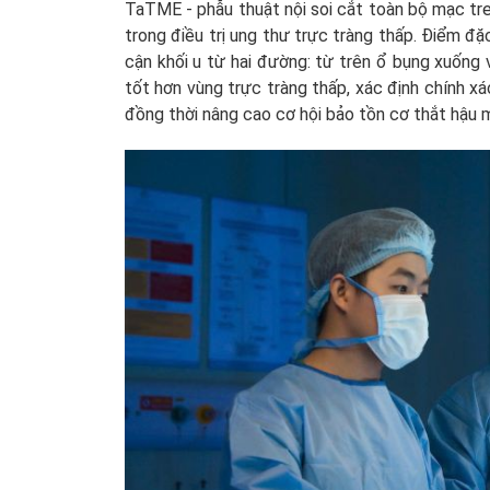
TaTME - phẫu thuật nội soi cắt toàn bộ mạc tre
trong điều trị ung thư trực tràng thấp. Điểm đặ
cận khối u từ hai đường: từ trên ổ bụng xuống 
tốt hơn vùng trực tràng thấp, xác định chính xác
đồng thời nâng cao cơ hội bảo tồn cơ thắt hậu 