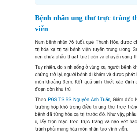
Bệnh nhân ung thư trực tràng 
viễn
Nam bệnh nhân 76 tuổi, quê Thanh Hóa, được c
trị hóa xạ trị tại bệnh viện tuyến trung ương.
nên chưa phẫu thuật triệt căn và chuyển sang t
Tuy nhiên, do sinh sống ở vùng xa, người bệnh kh
chứng trở lại, người bệnh đi khám và được phát 
môn khoảng 3cm. Kết quả sinh thiết xác định 
đoạn còn khu trú.
Theo
PGS.TS.BS Nguyễn Anh Tuấn
, Giám đốc 
trường hợp khó trong điều trị ung thư trực tràng
bệnh đã từng hóa xạ trị trước đó. Như vậy, phẫu
u, lấy trọn mạc treo trực tràng và nạo vét hạ
tránh phải mang hậu môn nhân tạo vĩnh viễn.