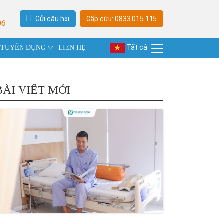
Gửi câu hỏi
Cấp cứu: 0833 015 115
06
Tất cả
TUYỂN DỤNG
LIÊN HỆ
BÀI VIẾT MỚI