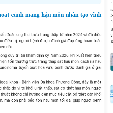
"
s
thoát cảnh mang hậu môn nhân tạo vĩnh
B
hẩn đoán ung thư trực tràng thấp từ năm 2024 và đã điều
v
 Sau điều trị, người bệnh được đánh giá đáp ứng hoàn toàn
Đ
heo dõi.
ông duy trì tái khám định kỳ. Năm 2026, khi xuất hiện triệu
hiện tổn thương trực tràng thấp sát hậu môn, cách rìa hậu
carcinoma tuyến biệt hóa vừa, bệnh được đánh giá ở giai
Ngoại khoa - Bệnh viện Đa khoa Phương Đông, đây là một
 thấp do vị trí khối u rất thấp, sát cơ thắt hậu môn, người
 thuật không chỉ hướng đến mục tiêu cắt bỏ triệt căn khối
ch, mà còn phải bảo tồn hậu môn tối đa, giúp người bệnh