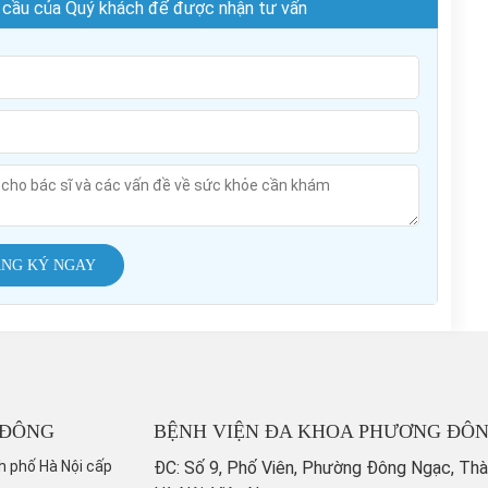
hu cầu của Quý khách để được nhận tư vấn
NG KÝ NGAY
 ĐÔNG
BỆNH VIỆN ĐA KHOA PHƯƠNG ĐÔ
h phố Hà Nội cấp
ĐC: Số 9, Phố Viên, Phường Đông Ngạc, Th