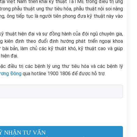
 tại Việt Nam triển khai kỹ thuật TaTME trong điều trị ung
trong phẫu thuật ung thư tiêu hóa, phẫu thuật nội soi nâng
g, ông tiếp tục là người tiên phong đưa kỹ thuật này vào
ỹ thuật hiện đại và sự đồng hành của đội ngũ chuyên gia,
 kiên định theo đuổi định hướng phát triển ngoại khoa
ư bài bản, làm chủ các kỹ thuật khó, kỹ thuật cao và giúp
hiện đại.
c điều trị các bệnh lý ung thư tiêu hóa và các bệnh lý
ương Đông
qua hotline 1900 1806 để được hỗ trợ.
Ý NHẬN TƯ VẤN