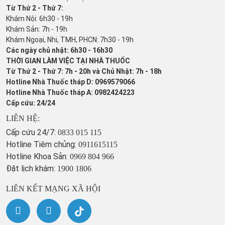
Từ Thứ 2 - Thứ 7:
Khám Nội: 6h30 - 19h
Khám Sản: 7h - 19h
Khám Ngoại, Nhi, TMH, PHCN: 7h30 - 19h
Các ngày chủ nhật: 6h30 - 16h30
THỜI GIAN LÀM VIỆC TẠI NHÀ THUỐC
Từ Thứ 2 - Thứ 7: 7h - 20h và Chủ Nhật: 7h - 18h
Hotline Nhà Thuốc tháp D: 0969579066
Hotline Nhà Thuốc tháp A: 0982424223
Cấp cứu: 24/24
LIÊN HỆ:
Cấp cứu 24/7:
0833 015 115
Hotline Tiêm chủng:
0911615115
Hotline Khoa Sản:
0969 804 966
Đặt lịch khám:
1900 1806
LIÊN KẾT MẠNG XÃ HỘI