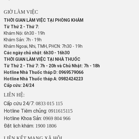
GIỜ LÀM VIỆC
THỜI GIAN LÀM VIỆC TẠI PHÒNG KHÁM
Từ Thứ 2 - Thứ 7:
Khám Nội: 6h30 - 19h
Khám Sản: 7h - 19h
Khám Ngoại, Nhi, TMH, PHCN: 7h30 - 19h
Các ngày chủ nhật: 6h30 - 16h30
THỜI GIAN LÀM VIỆC TẠI NHÀ THUỐC
Từ Thứ 2 - Thứ 7: 7h - 20h và Chủ Nhật: 7h - 18h
Hotline Nhà Thuốc tháp D: 0969579066
Hotline Nhà Thuốc tháp A: 0982424223
Cấp cứu: 24/24
LIÊN HỆ:
Cấp cứu 24/7:
0833 015 115
Hotline Tiêm chủng:
0911615115
Hotline Khoa Sản:
0969 804 966
Đặt lịch khám:
1900 1806
LIÊN KẾT MẠNG XÃ HỘI