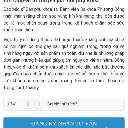
Lời khuyên từ chuyên gia Sản phụ khoa
Các bác sĩ Sản phụ khoa tại Bệnh viện Đa khoa Phương Đông
nhấn mạnh rằng chăm sóc vùng kín khi mang thai cần được
coi là một phần quan trọng trong kế hoạch chăm sóc sức
khỏe toàn diện.
Việc tự ý sử dụng thuốc đặt hoặc thuốc kháng sinh mà chưa
có chỉ định có thể gây hậu quả nghiêm trọng, trong khi vệ
sinh hằng ngày với sản phẩm an toàn, dịu nhẹ là phương pháp
đơn giản nhưng hiệu quả giúp giảm nguy cơ viêm nhiễm. Đồng
thời, việc đi khám sớm khi xuất hiện các dấu hiệu bất thường
giúp đảm bảo chẩn đoán chính xác và xử lý kịp thời, bảo vệ
sức khỏe cho cả mẹ và bé, mang đến sự an tâm, thoải mái
trong suốt thai kỳ.
341
Bài viết hữu ích?
ĐĂNG KÝ NHẬN TƯ VẤN