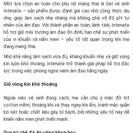
Một lựa chọn an toàn cho phụ nữ mang thai là Gel vệ sinh
Intimate – sản phẩm được đánh giá cao nhờ công thức dịu
nhẹ, giúp làm sạch nhẹ nhàng mà không phá vỡ độ pH tự
nhiên của âm đạo. Với thành phần an toàn, lành tính, Intimate
hỗ trợ giữ môi trường âm đạo ổn định, hạn chế sự phát triển
của vi khuẩn và nấm men – yếu tố rất quan trọng khi mẹ
đang mang thai.
Nhờ khả năng làm sạch vừa đủ, kháng khuẩn nhẹ và giữ vùng
kín luôn khô thoáng, Intimate trở thành giải pháp hỗ trợ đắc
lực trong việc phòng ngừa viêm âm đạo hằng ngày.
Giữ vùng kín khô thoáng
Ngoài việc vệ sinh đúng cách, mẹ cần chú ý mặc đồ lót
cotton mềm, thoáng khí và thay ngay khi ẩm, tránh mặc quần
bó sát hoặc chất liệu gây bí bách, bởi những yếu tố này dễ
khiến nấm men phát triển mạnh.
Duy trì chế độ ăn uống khoa học