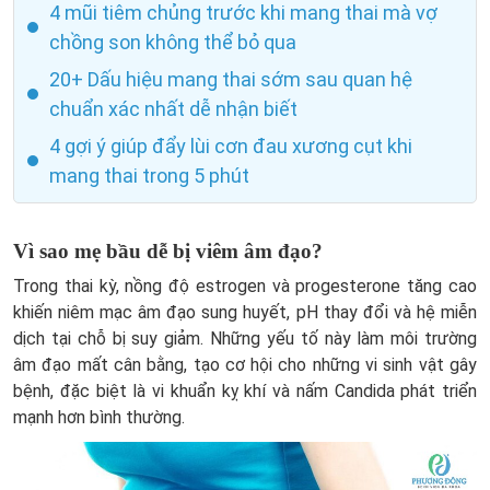
4 mũi tiêm chủng trước khi mang thai mà vợ
chồng son không thể bỏ qua
20+ Dấu hiệu mang thai sớm sau quan hệ
chuẩn xác nhất dễ nhận biết
4 gợi ý giúp đẩy lùi cơn đau xương cụt khi
mang thai trong 5 phút
Vì sao mẹ bầu dễ bị viêm âm đạo?
Trong thai kỳ, nồng độ estrogen và progesterone tăng cao
khiến niêm mạc âm đạo sung huyết, pH thay đổi và hệ miễn
dịch tại chỗ bị suy giảm. Những yếu tố này làm môi trường
âm đạo mất cân bằng, tạo cơ hội cho những vi sinh vật gây
bệnh, đặc biệt là vi khuẩn kỵ khí và nấm Candida phát triển
mạnh hơn bình thường.