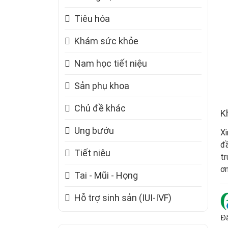
Tiêu hóa
Khám sức khỏe
Nam học tiết niệu
Sản phụ khoa
Chủ đề khác
K
Ung bướu
Xi
đầ
Tiết niệu
tr
ơn
Tai - Mũi - Họng
Hỗ trợ sinh sản (IUI-IVF)
Đã