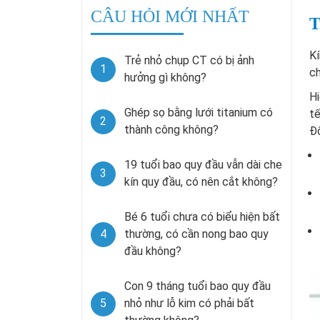
CÂU HỎI MỚI NHẤT
T
K
Trẻ nhỏ chụp CT có bị ảnh
1
ch
hưởng gì không?
Hi
Ghép sọ bằng lưới titanium có
tế
2
thành công không?
Đố
19 tuổi bao quy đầu vẫn dài che
3
kín quy đầu, có nên cắt không?
Bé 6 tuổi chưa có biểu hiện bất
4
thường, có cần nong bao quy
đầu không?
Con 9 tháng tuổi bao quy đầu
5
nhỏ như lỗ kim có phải bất