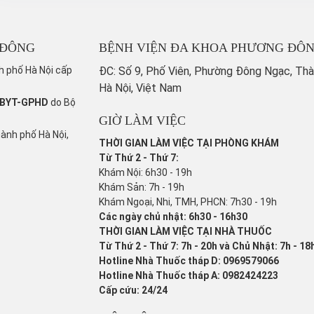
 ĐÔNG
BỆNH VIỆN ĐA KHOA PHƯƠNG ĐÔ
h phố Hà Nội cấp
ĐC: Số 9, Phố Viên, Phường Đông Ngạc, Th
Hà Nội, Việt Nam
/BYT-GPHD
do Bộ
GIỜ LÀM VIỆC
hành phố Hà Nội,
THỜI GIAN LÀM VIỆC TẠI PHÒNG KHÁM
Từ Thứ 2 - Thứ 7:
Khám Nội: 6h30 - 19h
Khám Sản: 7h - 19h
Khám Ngoại, Nhi, TMH, PHCN: 7h30 - 19h
Các ngày chủ nhật: 6h30 - 16h30
THỜI GIAN LÀM VIỆC TẠI NHÀ THUỐC
Từ Thứ 2 - Thứ 7: 7h - 20h và Chủ Nhật: 7h - 18
Hotline Nhà Thuốc tháp D: 0969579066
Hotline Nhà Thuốc tháp A: 0982424223
Cấp cứu: 24/24