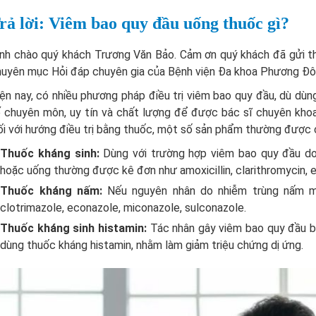
rả lời: Viêm bao quy đầu uống thuốc gì?
ính chào quý khách Trương Văn Bảo. Cảm ơn quý khách đã gửi 
uyên mục Hỏi đáp chuyên gia của Bệnh viện Đa khoa Phương Đông
ện nay, có nhiều phương pháp điều trị viêm bao quy đầu, dù dù
 chuyên môn, uy tín và chất lượng để được bác sĩ chuyên khoa 
i với hướng điều trị bằng thuốc, một số sản phẩm thường được 
Thuốc kháng sinh:
Dùng với trường hợp viêm bao quy đầu do v
hoặc uống thường được kê đơn như amoxicillin, clarithromycin, er
Thuốc kháng nấm:
Nếu nguyên nhân do nhiễm trùng nấm m
clotrimazole, econazole, miconazole, sulconazole.
Thuốc kháng sinh histamin:
Tác nhân gây viêm bao quy đầu bở
dùng thuốc kháng histamin, nhằm làm giảm triệu chứng dị ứng.