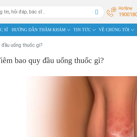
Hotline
190018
C SĨ
HƯỚNG DẪN THĂM KHÁM
TIN TỨC
VỀ CHÚNG TÔI
 đầu uống thuốc gì?
iêm bao quy đầu uống thuốc gì?