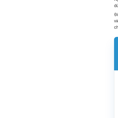
dứ
Đ
vi
ch