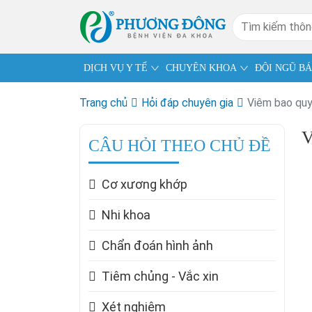
DỊCH VỤ Y TẾ
CHUYÊN KHOA
ĐỘI NGŨ BÁ
Trang chủ
Hỏi đáp chuyên gia
Viêm bao quy
V
CÂU HỎI THEO CHỦ ĐỀ
Cơ xương khớp
Nhi khoa
Chẩn đoán hình ảnh
Tiêm chủng - Vắc xin
Xét nghiệm