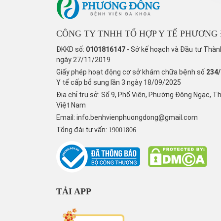
CÔNG TY TNHH TỔ HỢP Y TẾ PHƯƠNG
ĐKKD số:
0101816147
- Sở kế hoạch và Đầu tư Thàn
ngày 27/11/2019
Giấy phép hoạt động cơ sở khám chữa bệnh số
234
Y tế cấp bổ sung lần 3 ngày 18/09/2025
Địa chỉ trụ sở: Số 9, Phố Viên, Phường Đông Ngạc, T
Việt Nam
Email:
info.benhvienphuongdong@gmail.com
Tổng đài tư vấn:
19001806
TẢI APP