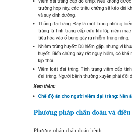
Viêm đại tràng cấp do amip: Nếu không được đ
trường hợp này, các triệu chứng sẽ kéo dài k
và suy dinh dưỡng.
Thủng đại tràng: Đây là một trong những biế
tràng là tình trạng cấp cứu khi lớp niêm mạc 
tiêu hóa vào ổ bụng gây ra nhiễm trùng nặng.
Nhiễm trùng huyết: Dù hiếm gặp, nhưng vi khu
huyết. Biến chứng này rất nguy hiểm, có khả
kịp thời.
Viêm loét đại tràng: Tình trạng viêm cấp tí
đại tràng. Người bệnh thường xuyên phải đối d
Xem thêm:
Chế độ ăn cho người viêm đại tràng: Nên ă
Phương pháp chẩn đoán và điều 
Phương pháp chẩn đoán bệnh