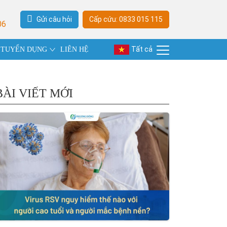
Gửi câu hỏi
Cấp cứu: 0833 015 115
06
Tất cả
TUYỂN DỤNG
LIÊN HỆ
BÀI VIẾT MỚI