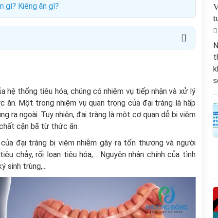
n gì? Kiêng ăn gì?
V
t
N
t
k
s
ủa hệ thống tiêu hóa, chúng có nhiệm vụ tiếp nhận và xử lý
ức ăn. Một trong nhiệm vụ quan trọng của đại tràng là hấp
g ra ngoài. Tuy nhiên, đại tràng là một cơ quan dễ bị viêm
 chất cặn bã từ thức ăn.
 của đại tràng bị viêm nhiễm gây ra tổn thương và người
êu chảy, rối loạn tiêu hóa,... Nguyên nhân chính của tình
ý sinh trùng,...