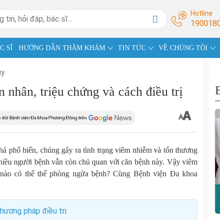
Hotline
190018
C SĨ
HƯỚNG DẪN THĂM KHÁM
TIN TỨC
VỀ CHÚNG TÔI
ụy
 nhân, triệu chứng và cách điều trị
khá phổ biến, chúng gây ra tình trạng viêm nhiễm và tổn thương
hiều người bệnh vẫn còn chủ quan với căn bệnh này. Vậy viêm
h nào có thể thể phòng ngừa bệnh? Cùng Bệnh viện Đa khoa
phương pháp điều trị