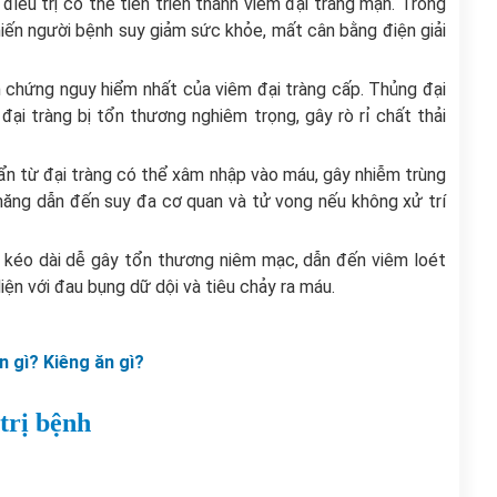
iều trị có thể tiến triển thành viêm đại tràng mạn. Trong
hiến người bệnh suy giảm sức khỏe, mất cân bằng điện giải
n chứng nguy hiểm nhất của viêm đại tràng cấp. Thủng đại
đại tràng bị tổn thương nghiêm trọng, gây rò rỉ chất thải
ẩn từ đại tràng có thể xâm nhập vào máu, gây nhiễm trùng
 năng dẫn đến suy đa cơ quan và tử vong nếu không xử trí
nh kéo dài dễ gây tổn thương niêm mạc, dẫn đến viêm loét
iện với đau bụng dữ dội và tiêu chảy ra máu.
n gì? Kiêng ăn gì?
trị bệnh