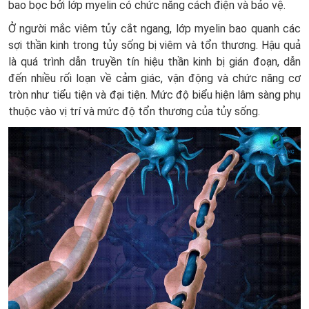
bao bọc bởi lớp myelin có chức năng cách điện và bảo vệ.
Ở người mắc viêm tủy cắt ngang, lớp myelin bao quanh các
sợi thần kinh trong tủy sống bị viêm và tổn thương. Hậu quả
là quá trình dẫn truyền tín hiệu thần kinh bị gián đoạn, dẫn
đến nhiều rối loạn về cảm giác, vận động và chức năng cơ
tròn như tiểu tiện và đại tiện. Mức độ biểu hiện lâm sàng phụ
thuộc vào vị trí và mức độ tổn thương của tủy sống.