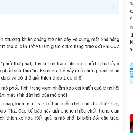
V
t
N
t
tổn thương, khiến chúng trở nên dày và cứng, mất khả năng
k
hít thở bị cản trở và làm giảm chức năng trao đổi khí CO2
s
 phổi thứ phát, đây là tình trạng nhu mô phổi bị phá hủy ở
ô phổi bình thường. Bệnh có thể xảy ra ở những bệnh nhân
ưới và có thể giải thích theo 2 cơ chế:
mô phổi, tình trạng viêm nhiễm kéo dài khiến quá trình hồi
làm mất tính đàn hồi của mô phổi.
 nhập, kích hoạt các tế bào miễn dịch như đại thực bào,
bào Th2. Các tế bào này giải phóng nhiều chất trung gian
h thích xơ hóa. Kết quả là mô phổi bị biến đổi cấu trúc,