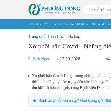
DỊCH VỤ Y TẾ
CHUYÊN KHOA
ĐỘI NGŨ BÁ
Trang chủ
Tin tức
Hô hấp
Xơ phổi hậu Covid - Những điề
27-10-2025
Bích Ngọc
Xơ phổi hậu Covid là một trong những mối đe dọ
thể ảnh hưởng nghiêm trọng đến sức khỏe người bệ
tìm hiểu rõ hơn về bệnh, cùng Bệnh viện Đa khoa 
Bệnh xơ phổi nên ăn gì? Nên kiêng gì? Nh