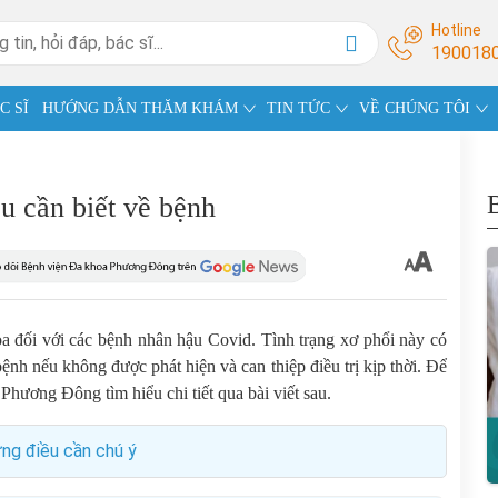
Hotline
190018
C SĨ
HƯỚNG DẪN THĂM KHÁM
TIN TỨC
VỀ CHÚNG TÔI
u cần biết về bệnh
a đối với các bệnh nhân hậu Covid. Tình trạng xơ phổi này có
nh nếu không được phát hiện và can thiệp điều trị kịp thời. Để
Phương Đông tìm hiểu chi tiết qua bài viết sau.
ững điều cần chú ý