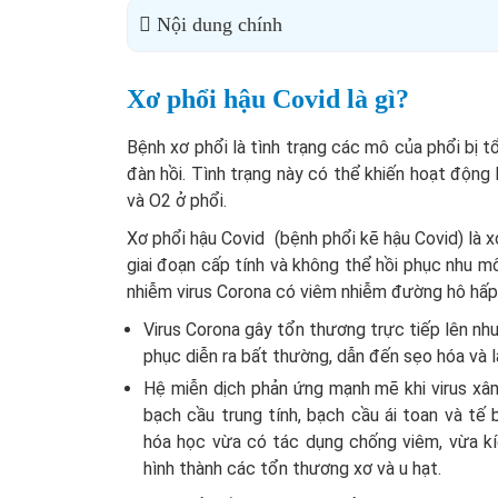
Nội dung chính
Xơ phổi hậu Covid là gì?
Bệnh xơ phổi là tình trạng các mô của phổi bị 
đàn hồi. Tình trạng này có thể khiến hoạt động 
và O2 ở phổi.
Xơ phổi hậu Covid (bệnh phổi kẽ hậu Covid) là xơ
giai đoạn cấp tính và không thể hồi phục nhu m
nhiễm virus Corona có viêm nhiễm đường hô hấp d
Virus Corona gây tổn thương trực tiếp lên nhu 
phục diễn ra bất thường, dẫn đến sẹo hóa và 
Hệ miễn dịch phản ứng mạnh mẽ khi virus xâm
bạch cầu trung tính, bạch cầu ái toan và tế 
hóa học vừa có tác dụng chống viêm, vừa kíc
hình thành các tổn thương xơ và u hạt.