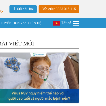
Gửi câu hỏi
Cấp cứu: 0833 015 115
06
Tất cả
TUYỂN DỤNG
LIÊN HỆ
BÀI VIẾT MỚI