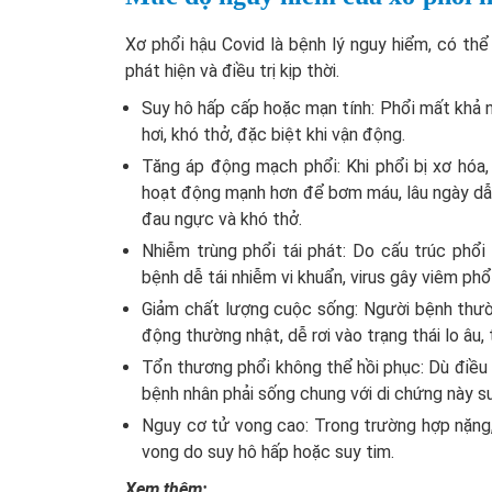
Xơ phổi hậu Covid là bệnh lý nguy hiểm, có t
phát hiện và điều trị kịp thời.
Suy hô hấp cấp hoặc mạn tính: Phổi mất khả 
hơi, khó thở, đặc biệt khi vận động.
Tăng áp động mạch phổi: Khi phổi bị xơ hóa,
hoạt động mạnh hơn để bơm máu, lâu ngày dẫn
đau ngực và khó thở.
Nhiễm trùng phổi tái phát: Do cấu trúc phổi 
bệnh dễ tái nhiễm vi khuẩn, virus gây viêm phổ
Giảm chất lượng cuộc sống: Người bệnh thườ
động thường nhật, dễ rơi vào trạng thái lo âu
Tổn thương phổi không thể hồi phục: Dù điều 
bệnh nhân phải sống chung với di chứng này su
Nguy cơ tử vong cao: Trong trường hợp nặng, 
vong do suy hô hấp hoặc suy tim.
Xem thêm: