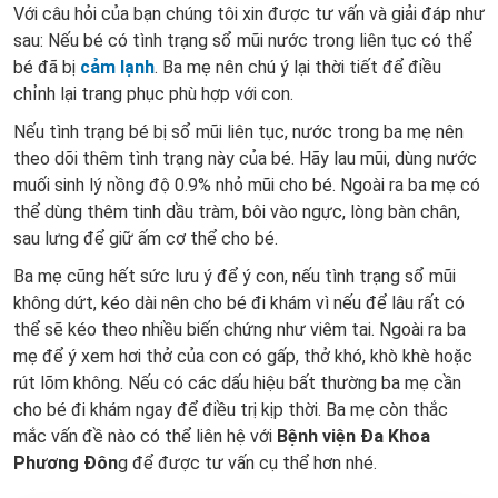
Với câu hỏi của bạn chúng tôi xin được tư vấn và giải đáp như
sau: Nếu bé có tình trạng sổ mũi nước trong liên tục có thể
bé đã bị
cảm lạnh
. Ba mẹ nên chú ý lại thời tiết để điều
chỉnh lại trang phục phù hợp với con.
Nếu tình trạng bé bị sổ mũi liên tục, nước trong ba mẹ nên
theo dõi thêm tình trạng này của bé. Hãy lau mũi, dùng nước
muối sinh lý nồng độ 0.9% nhỏ mũi cho bé. Ngoài ra ba mẹ có
thể dùng thêm tinh dầu tràm, bôi vào ngực, lòng bàn chân,
sau lưng để giữ ấm cơ thể cho bé.
Ba mẹ cũng hết sức lưu ý để ý con, nếu tình trạng sổ mũi
không dứt, kéo dài nên cho bé đi khám vì nếu để lâu rất có
thể sẽ kéo theo nhiều biến chứng như viêm tai. Ngoài ra ba
mẹ để ý xem hơi thở của con có gấp, thở khó, khò khè hoặc
rút lõm không. Nếu có các dấu hiệu bất thường ba mẹ cần
cho bé đi khám ngay để điều trị kịp thời. Ba mẹ còn thắc
mắc vấn đề nào có thể liên hệ với
Bệnh viện Đa Khoa
Phương Đôn
g để được tư vấn cụ thể hơn nhé.