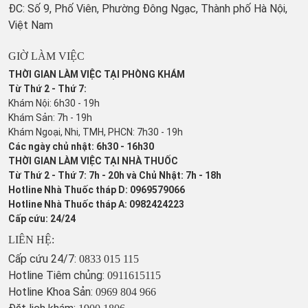
ĐC: Số 9, Phố Viên, Phường Đông Ngạc, Thành phố Hà Nội,
Việt Nam
GIỜ LÀM VIỆC
THỜI GIAN LÀM VIỆC TẠI PHÒNG KHÁM
Từ Thứ 2 - Thứ 7:
Khám Nội: 6h30 - 19h
Khám Sản: 7h - 19h
Khám Ngoại, Nhi, TMH, PHCN: 7h30 - 19h
Các ngày chủ nhật: 6h30 - 16h30
THỜI GIAN LÀM VIỆC TẠI NHÀ THUỐC
Từ Thứ 2 - Thứ 7: 7h - 20h và Chủ Nhật: 7h - 18h
Hotline Nhà Thuốc tháp D: 0969579066
Hotline Nhà Thuốc tháp A: 0982424223
Cấp cứu: 24/24
LIÊN HỆ:
Cấp cứu 24/7:
0833 015 115
Hotline Tiêm chủng:
0911615115
Hotline Khoa Sản:
0969 804 966