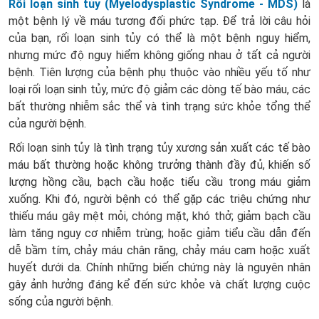
Rối loạn sinh tủy (Myelodysplastic Syndrome - MDS)
là
một bệnh lý về máu tương đối phức tạp. Để trả lời câu hỏi
của bạn, rối loạn sinh tủy có thể là một bệnh nguy hiểm,
nhưng mức độ nguy hiểm không giống nhau ở tất cả người
bệnh. Tiên lượng của bệnh phụ thuộc vào nhiều yếu tố như
loại rối loạn sinh tủy, mức độ giảm các dòng tế bào máu, các
bất thường nhiễm sắc thể và tình trạng sức khỏe tổng thể
của người bệnh.
Rối loạn sinh tủy là tình trạng tủy xương sản xuất các tế bào
máu bất thường hoặc không trưởng thành đầy đủ, khiến số
lượng hồng cầu, bạch cầu hoặc tiểu cầu trong máu giảm
xuống. Khi đó, người bệnh có thể gặp các triệu chứng như
thiếu máu gây mệt mỏi, chóng mặt, khó thở; giảm bạch cầu
làm tăng nguy cơ nhiễm trùng; hoặc giảm tiểu cầu dẫn đến
dễ bầm tím, chảy máu chân răng, chảy máu cam hoặc xuất
huyết dưới da. Chính những biến chứng này là nguyên nhân
gây ảnh hưởng đáng kể đến sức khỏe và chất lượng cuộc
sống của người bệnh.