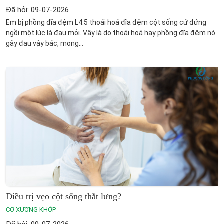
Đã hỏi: 09-07-2026
Em bị phồng đĩa đệm L4.5 thoái hoá đĩa đệm cột sống cứ đứng
ngồi một lúc là đau mỏi. Vậy là do thoái hoá hay phồng đĩa đệm nó
gây đau vậy bác, mong...
Điều trị vẹo cột sống thắt lưng?
CƠ XƯƠNG KHỚP