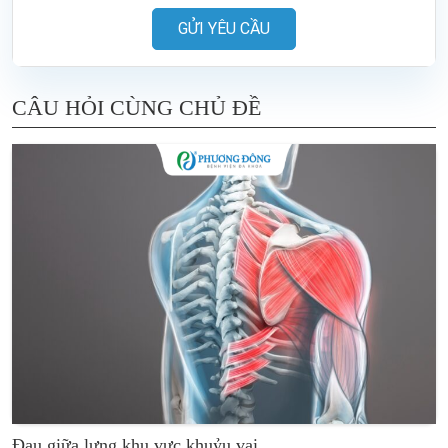
GỬI YÊU CẦU
CÂU HỎI CÙNG CHỦ ĐỀ
Đau giữa lưng khu vực khuỷu vai