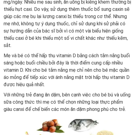
mg/ngày. Nhiều mẹ sau sinh, ăn uống bị kiêng khem thường bị
thiếu hụt caxi. Do vậy, sử dụng thêm thuốc bổ sung caxin sẽ
giúp các mẹ bụ lại lượng canxi bị thiếu trong cơ thể. Nhưng
mẹ nhớ, không tự ý dụng thuốc, chỉ sử dụng khi sử phải có
sự hướng dẫn của bác sĩ bởi vì có một vài biểu hiện giống
thiếu caxi ở bé khi thiếu một số vi chất khác như thiếu kẽm,
sắt.
Mẹ và bé có thể hấp thụ vitamin D bằng cách tắm nắng buổi
sáng hoặc buổi chiều bởi đây là thời điểm cung cấp nhiều
vitamin D. Khi cho bé tắm nắng mẹ chỉ nên cho bé mặc quần
áo mỏng để tiếp xúc với ánh nắng mặt trời hấp thụ vitamin D
được hiệu quả nhất.
Với những trẻ đang ăn dặm, bên cạnh việc cho bé bú và uống
sữa công thức thì mẹ có thể chọn những loại thực phẩm
giàu canxi để chế biến các món ăn dặm phong phú cho trẻ.