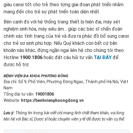
giàu canxi tốt cho trẻ theo từng giai đoạn phát triển nhằm
mang đến cho trẻ sự phát triển toàn diện nhất.
Bên cạnh đó với hệ thống trang thiết bị hiện đại, máy xét
nghiệm sinh hóa, máy siêu âm… giúp các bác sĩ chẩn đoán
chính xác tình trạng của trẻ và đưa ra phác đồ bổ sung canxi
cho trẻ sơ sinh phù hợp. Nếu Quý khách còn bất cứ băn
khoăn nào khác, đừng ngần ngại liên hệ cho chúng tôi theo
Hotline
1900 1806
hoặc đặt câu hỏi tư vấn
TẠI ĐÂY
để
được hỗ trợ.
BỆNH VIỆN ĐA KHOA PHƯƠNG ĐÔNG
Địa chỉ: Số 9, Phố Viên, Phường Đông Ngạc, Thành phố Hà Nội, Việt
Nam
Tổng đài tư vấn:
19001806
Website:
https://benhvienphuongdong.vn
Lưu ý:
Thông tin trong bài viết chỉ mang tính chất tham khảo, vui lòng
liên hệ với Bác sĩ, Dược sĩ hoặc chuyên viên y tế để được tư vấn cụ thể.