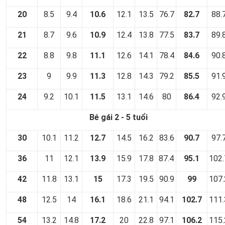
20
8.5
9.4
10.6
12.1
13.5
76.7
82.7
88.
21
8.7
9.6
10.9
12.4
13.8
77.5
83.7
89.
22
8.8
9.8
11.1
12.6
14.1
78.4
84.6
90.
23
9
9.9
11.3
12.8
14.3
79.2
85.5
91.
24
9.2
10.1
11.5
13.1
14.6
80
86.4
92.
Bé gái 2 - 5 tuổi
30
10.1
11.2
12.7
14.5
16.2
83.6
90.7
97.
36
11
12.1
13.9
15.9
17.8
87.4
95.1
102.
42
11.8
13.1
15
17.3
19.5
90.9
99
107.
48
12.5
14
16.1
18.6
21.1
94.1
102.7
111.
54
13.2
14.8
17.2
20
22.8
97.1
106.2
115.