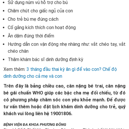
Sử dụng núm vú hỗ trợ cho bú
Chăm chút cho giấc ngủ của con
Cho trẻ bú mẹ đúng cách
Cố gắng kích thích con hoạt động
Ăn dặm đúng thời điểm
Hướng dẫn con vận động nhẹ nhàng như: vắt chéo tay, vắt
chéo chân
Thăm khám bác sĩ dinh dưỡng định kỳ
Xem thêm:
3 tháng đầu thai kỳ ăn gì để vào con? Chế độ
dinh dưỡng cho cả mẹ và con
Trên đây là bảng chiều cao, cân nặng bé trai, cân nặng
bé gái chuẩn WHO giúp các bậc cha mẹ đối chiếu, từ đó
có phương pháp chăm sóc con yêu khỏe mạnh. Để được
tư vấn thêm hoặc đặt lịch khám dinh dưỡng cho trẻ, quý
khách vui lòng liên hệ 19001806.
BỆNH VIỆN ĐA KHOA PHƯƠNG ĐÔNG