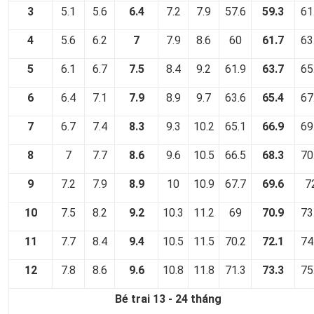
3
5.1
5.6
6.4
7.2
7.9
57.6
59.3
61
4
5.6
6.2
7
7.9
8.6
60
61.7
63
5
6.1
6.7
7.5
8.4
9.2
61.9
63.7
65
6
6.4
7.1
7.9
8.9
9.7
63.6
65.4
67
7
6.7
7.4
8.3
9.3
10.2
65.1
66.9
69
8
7
7.7
8.6
9.6
10.5
66.5
68.3
70
9
7.2
7.9
8.9
10
10.9
67.7
69.6
7
10
7.5
8.2
9.2
10.3
11.2
69
70.9
73
11
7.7
8.4
9.4
10.5
11.5
70.2
72.1
74
12
7.8
8.6
9.6
10.8
11.8
71.3
73.3
75
Bé trai 13 - 24 tháng