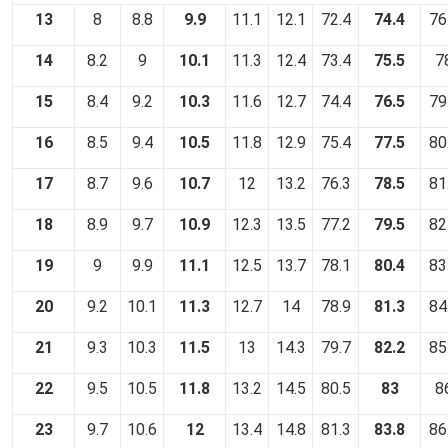
13
8
8.8
9.9
11.1
12.1
72.4
74.4
76
14
8.2
9
10.1
11.3
12.4
73.4
75.5
7
15
8.4
9.2
10.3
11.6
12.7
74.4
76.5
79
16
8.5
9.4
10.5
11.8
12.9
75.4
77.5
80
17
8.7
9.6
10.7
12
13.2
76.3
78.5
81
18
8.9
9.7
10.9
12.3
13.5
77.2
79.5
82
19
9
9.9
11.1
12.5
13.7
78.1
80.4
83
20
9.2
10.1
11.3
12.7
14
78.9
81.3
84
21
9.3
10.3
11.5
13
14.3
79.7
82.2
85
22
9.5
10.5
11.8
13.2
14.5
80.5
83
8
23
9.7
10.6
12
13.4
14.8
81.3
83.8
86