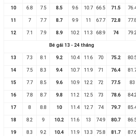
10
6.8
7.5
8.5
9.6
10.7
66.5
71.5
76.
11
7
7.7
8.7
9.9
11
67.7
72.8
77.
12
7.1
7.9
8.9
10.2
11.3
68.9
74
79.
Bé gái 13 - 24 tháng
13
7.3
8.1
9.2
10.4
11.6
70
75.2
80.
14
7.5
8.3
9.4
10.7
11.9
71
76.4
81.
15
7.7
8.5
9.6
10.9
12.2
72
77.5
83
16
7.8
8.7
9.8
11.2
12.5
73
78.6
84.
17
8
8.8
10
11.4
12.7
74
79.7
85.
18
8.2
9
10.2
11.6
13
74.9
80.7
86.
19
8.3
9.2
10.4
11.9
13.3
75.8
81.7
87.