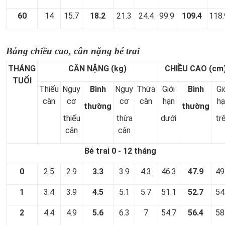
60
14
15.7
18.2
21.3
24.4
99.9
109.4
118.
Bảng chiều cao, cân nặng bé trai
THÁNG
CÂN NẶNG (kg)
CHIỀU CAO (cm
TUỔI
Thiếu
Nguy
Bình
Nguy
Thừa
Giới
Bình
Gi
cân
cơ
cơ
cân
hạn
hạ
thường
thường
thiếu
thừa
dưới
tr
cân
cân
Bé trai 0 - 12 tháng
0
2.5
2.9
3.3
3.9
4.3
46.3
47.9
49
1
3.4
3.9
4.5
5.1
5.7
51.1
52.7
54
2
4.4
4.9
5.6
6.3
7
54.7
56.4
58