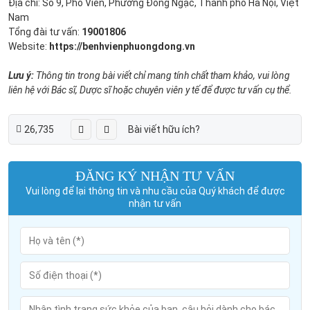
Địa chỉ: Số 9, Phố Viên, Phường Đông Ngạc, Thành phố Hà Nội, Việt
Nam
Tổng đài tư vấn:
19001806
Website:
https://benhvienphuongdong.vn
Lưu ý:
Thông tin trong bài viết chỉ mang tính chất tham khảo, vui lòng
liên hệ với Bác sĩ, Dược sĩ hoặc chuyên viên y tế để được tư vấn cụ thể.
26,735
Bài viết hữu ích?
ĐĂNG KÝ NHẬN TƯ VẤN
Vui lòng để lại thông tin và nhu cầu của Quý khách để được
nhận tư vấn