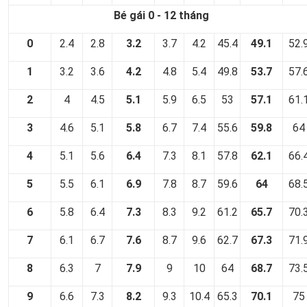
Bé gái 0 - 12 tháng
0
2.4
2.8
3.2
3.7
4.2
45.4
49.1
52.
1
3.2
3.6
4.2
4.8
5.4
49.8
53.7
57.
2
4
4.5
5.1
5.9
6.5
53
57.1
61.
3
4.6
5.1
5.8
6.7
7.4
55.6
59.8
64
4
5.1
5.6
6.4
7.3
8.1
57.8
62.1
66.
5
5.5
6.1
6.9
7.8
8.7
59.6
64
68.
6
5.8
6.4
7.3
8.3
9.2
61.2
65.7
70.
7
6.1
6.7
7.6
8.7
9.6
62.7
67.3
71.
8
6.3
7
7.9
9
10
64
68.7
73.
9
6.6
7.3
8.2
9.3
10.4
65.3
70.1
75