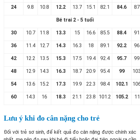
24
9.8
10.8
12.2
13.7
15.1
82.1
84.6
87
Bé trai 2 - 5 tuổi
30
10.7
11.8
13.3
15
16.6
85.5
88.4
91
36
11.4
12.7
14.3
16.3
18
89.1
92.2
96
42
12.2
13.5
15.3
17.5
19.4
92.4
95.7
99
48
12.9
14.3
16.3
18.7
20.9
95.4
99
103
54
13.6
15.2
17.3
19.9
22.3
98.4
102.1
106
60
14.3
16
18.3
21.1
23.8
101.2
105.2
11
Lưu ý khi đo cân nặng cho trẻ
Đối với trẻ sơ sinh, để kết quả đo cân nặng được chính xác
nhất, mẹ nên đo sau khi bé đi tiểu hoặc đại tiện, ngoài ra cần