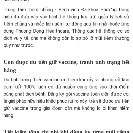
Trung tâm Tiêm chủng - Bệnh viện Đa khoa Phương Đông
hiện đã đưa vào vận hành hệ thống lưu trữ, quản lý lịch sử
tiêm chủng và nhắc lịch tiêm tự động qua tin nhắn hoặc ứng
dụng Phuong Dong Healthcare. Thông qua hệ thống cơ sở
dịch vụ y tế, cha mẹ không còn lo sợ bỏ lỡ mũi tiêm thường
quy như trước.
Con được ưu tiên giữ vaccine, tránh tình trạng hết
hàng
Dù tình trạng thiếu vaccine rất hiếm khi xảy ra, nhưng rất khó
cam kết 100% luôn có đủ nguồn cung ứng vào thời điểm
bùng phát dịch bệnh. Đăng ký gói vaccine toàn diện được coi
là giải pháp hữu hiệu khắc phục rủi ro này, trẻ sẽ được ưu tiên
giữ vaccine trong giai đoạn cần mà không lo bị khan hiếm
hàng.
Tiết kiệm tổng chi phí khi đăng ký từng mũi riêng