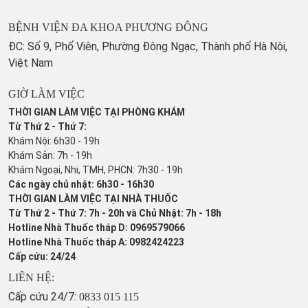
BỆNH VIỆN ĐA KHOA PHƯƠNG ĐÔNG
ĐC: Số 9, Phố Viên, Phường Đông Ngạc, Thành phố Hà Nội,
Việt Nam
GIỜ LÀM VIỆC
THỜI GIAN LÀM VIỆC TẠI PHÒNG KHÁM
Từ Thứ 2 - Thứ 7:
Khám Nội: 6h30 - 19h
Khám Sản: 7h - 19h
Khám Ngoại, Nhi, TMH, PHCN: 7h30 - 19h
Các ngày chủ nhật: 6h30 - 16h30
THỜI GIAN LÀM VIỆC TẠI NHÀ THUỐC
Từ Thứ 2 - Thứ 7: 7h - 20h và Chủ Nhật: 7h - 18h
Hotline Nhà Thuốc tháp D: 0969579066
Hotline Nhà Thuốc tháp A: 0982424223
Cấp cứu: 24/24
LIÊN HỆ:
Cấp cứu 24/7:
0833 015 115