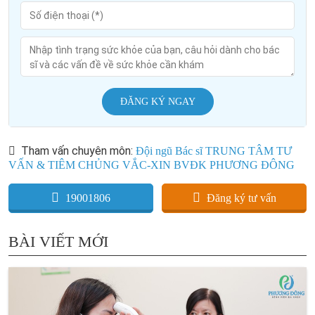
ĐĂNG KÝ NGAY
Tham vấn chuyên môn:
Đội ngũ Bác sĩ TRUNG TÂM TƯ
VẤN & TIÊM CHỦNG VẮC-XIN BVĐK PHƯƠNG ĐÔNG
19001806
Đăng ký tư vấn
BÀI VIẾT MỚI