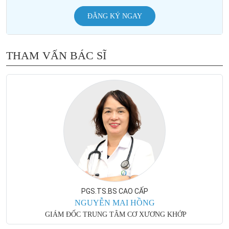
ĐĂNG KÝ NGAY
THAM VẤN BÁC SĨ
PGS.TS.BS CAO CẤP
NGUYỄN MAI HỒNG
GIÁM ĐỐC TRUNG TÂM CƠ XƯƠNG KHỚP