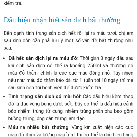
kiểm tra.
Dấu hiệu nhận biết sản dịch bất thường
Bên cạnh tình trạng sản dịch hết rồi lại ra máu tươi, chị em
sau sinh còn cần phải lưu ý một số vấn đề bất thường như
sau:
Đã hết sản dịch lại ra máu đỏ
: Thời gian 3 ngày đầu sau
khi sinh sản dịch có thể ra khoảng 250ml và thường có
máu đỏ thẫm, chính là các cục máu đông nhỏ. Tuy nhiên
nếu như máu đỏ thẫm kéo dài từ 1 tuần tới 10 ngày thì mẹ
sau sinh nên tới bệnh viện để được kiểm tra.
Tình trạng sản dịch có mùi hôi
: Các dấu hiệu kèm theo
đó là đau vùng bụng dưới, sốt. Đây có thể là dấu hiệu cảnh
báo nhiễm trùng tử cung, nhiễm trùng phần phụ bao gồm
buồng trứng, ống dẫn trứng, âm đạo,...
Máu ra nhiều bất thường
: Vùng kín xuất hiện các cục
máu đỏ đậm và lượng máu ồ ạt thì có thể là dấu hiệu băng