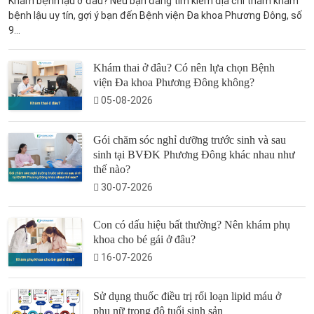
Khám bệnh lậu ở đâu? Nếu bạn đang tìm kiếm địa chỉ thăm khám
bệnh lậu uy tín, gợi ý bạn đến Bệnh viện Đa khoa Phương Đông, số
9...
Khám thai ở đâu? Có nên lựa chọn Bệnh
viện Đa khoa Phương Đông không?
05-08-2026
Gói chăm sóc nghỉ dưỡng trước sinh và sau
sinh tại BVĐK Phương Đông khác nhau như
thế nào?
30-07-2026
Con có dấu hiệu bất thường? Nên khám phụ
khoa cho bé gái ở đâu?
16-07-2026
Sử dụng thuốc điều trị rối loạn lipid máu ở
phụ nữ trong độ tuổi sinh sản