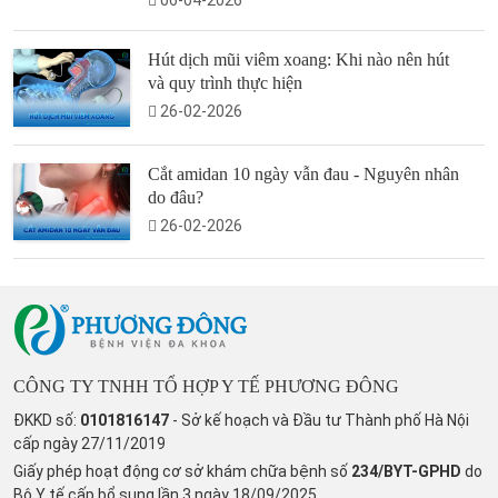
06-04-2026
Hút dịch mũi viêm xoang: Khi nào nên hút
và quy trình thực hiện
26-02-2026
Cắt amidan 10 ngày vẫn đau - Nguyên nhân
do đâu?
26-02-2026
CÔNG TY TNHH TỔ HỢP Y TẾ PHƯƠNG ĐÔNG
ĐKKD số:
0101816147
- Sở kế hoạch và Đầu tư Thành phố Hà Nội
cấp ngày 27/11/2019
Giấy phép hoạt động cơ sở khám chữa bệnh số
234/BYT-GPHD
do
Bộ Y tế cấp bổ sung lần 3 ngày 18/09/2025