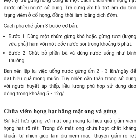
Một ly trà gừng nóng cũng là một cách chữa viêm họng hạt
được nhiều người sử dụng. Trà gừng ấm hỗ trợ làm dịu tình
trạng viêm ở cổ họng, đồng thời làm loãng dịch đờm.
Cách pha chế gồm 3 bước cơ bản:
Bước 1: Dùng một nhúm gừng khô hoặc gừng tươi (lượng
vừa phải) hãm với một cốc nước sôi trong khoảng 5 phút.
Bước 2: Chắt bỏ phần bã và dùng nước uống như bình
thường.
Bạn nên lập lại việc uống nước gừng ấm 2 - 3 lần/ngày để
đạt hiệu quả mong muốn. Tuy nhiên cần thận trọng sử dụng
với người huyết áp thấp, liều lượng phù hợp sử dụng dao
động trong khoảng 5 - 12g/
Chữa viêm họng hạt bằng mật ong và gừng
Sự kết hợp gừng với mật ong mang lại hiệu quả giảm viêm
họng hạt rõ rệt. Trong đó mật ong chứa hoạt chất kháng
khuẩn tự nhiên giúp làm dịu niêm mạc, thuyên giảm rõ rệt