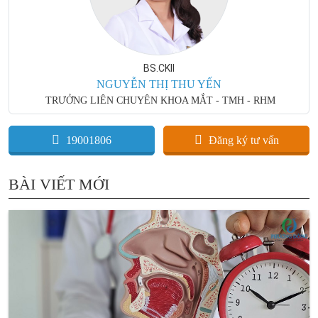
BS.CKII
NGUYỄN THỊ THU YẾN
TRƯỞNG LIÊN CHUYÊN KHOA MẮT - TMH - RHM
19001806
Đăng ký tư vấn
BÀI VIẾT MỚI