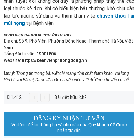
nhân tuyệt đối không coi đây là phương pháp thay thế các
loại thuốc kê đơn. Khi có biểu hiện bất thường, khó chịu cần
lập tức ngừng sử dụng và thăm khám y tế
chuyên khoa Tai
mũi họng
tại Bệnh viện.
BỆNH VIỆN ĐA KHOA PHƯƠNG ĐÔNG
Địa chỉ: Số 9, Phố Viên, Phường Đông Ngạc, Thành phố Hà Nội, Việt
Nam
Tổng đài tư vấn:
19001806
Website:
https://benhvienphuongdong.vn
Lưu ý:
Thông tin trong bài viết chỉ mang tính chất tham khảo, vui lòng
liên hệ với Bác sĩ, Dược sĩ hoặc chuyên viên y tế để được tư vấn cụ thể.
1,412
Bài viết hữu ích?
ĐĂNG KÝ NHẬN TƯ VẤN
Vui lòng để lại thông tin và nhu cầu của Quý khách để được
nhận tư vấn