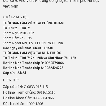
ĐC: Số 9, Phố Viên, Phường Đông Ngạc, Thành phố Hà Nội,
Việt Nam
GIỜ LÀM VIỆC
THỜI GIAN LÀM VIỆC TẠI PHÒNG KHÁM
Từ Thứ 2 - Thứ 7:
Khám Nội: 6h30 - 19h
Khám Sản: 7h - 19h
Khám Ngoại, Nhi, TMH, PHCN: 7h30 - 19h
Các ngày chủ nhật: 6h30 - 16h30
THỜI GIAN LÀM VIỆC TẠI NHÀ THUỐC
Từ Thứ 2 - Thứ 7: 7h - 20h và Chủ Nhật: 7h - 18h
Hotline Nhà Thuốc tháp D: 0969579066
Hotline Nhà Thuốc tháp A: 0982424223
Cấp cứu: 24/24
LIÊN HỆ:
Cấp cứu 24/7:
0833 015 115
Hotline Tiêm chủng:
0911615115
Hotline Khoa Sản:
0969 804 966
Đặt lịch khám:
1900 1806