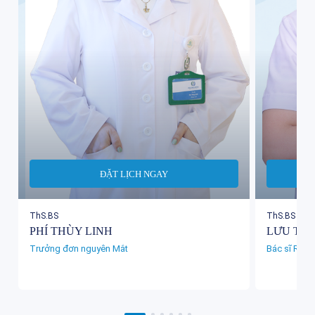
ĐẶT LỊCH NGAY
ThS.BS
ThS.BS
PHÍ THÙY LINH
LƯU TH
Trưởng đơn nguyên Mắt
Bác sĩ Răn