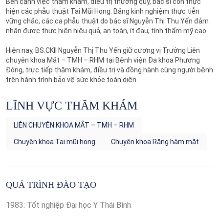
Bên cạnh việc thăm khám, điều trị thường quy, bác sĩ còn thực
hiện các phẫu thuật Tai Mũi Họng. Bằng kinh nghiệm thực tiễn
vững chắc, các ca phẫu thuật do bác sĩ Nguyễn Thị Thu Yến đảm
nhận được thực hiện hiệu quả, an toàn, ít đau, tính thẩm mỹ cao.
Hiện nay, BS.CKII Nguyễn Thị Thu Yến giữ cương vị Trưởng Liên
chuyên khoa Mắt – TMH – RHM tại Bệnh viện Đa khoa Phương
Đông, trực tiếp thăm khám, điều trị và đồng hành cùng người bệnh
trên hành trình bảo vệ sức khỏe toàn diện.
LĨNH VỰC THĂM KHÁM
LIÊN CHUYÊN KHOA MẮT – TMH – RHM
Chuyên khoa Tai mũi họng
Chuyên khoa Răng hàm mặt
QUÁ TRÌNH ĐÀO TẠO
1983: Tốt nghiệp Đại học Y Thái Bình