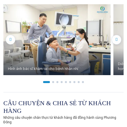
Diễn 
Hình ảnh bác sĩ khám tai cho bệnh nhân nhí
họng 
CÂU CHUYỆN & CHIA SẺ TỪ KHÁCH
HÀNG
Những câu chuyện chân thực từ khách hàng đã đồng hành cùng Phương
Đông