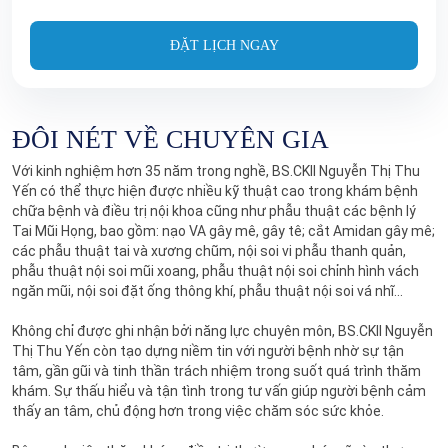
ĐẶT LỊCH NGAY
ĐÔI NÉT VỀ CHUYÊN GIA
Với kinh nghiệm hơn 35 năm trong nghề, BS.CKII Nguyễn Thị Thu
Yến có thể thực hiện được nhiều kỹ thuật cao trong khám bệnh
chữa bệnh và điều trị nội khoa cũng như phẫu thuật các bệnh lý
Tai Mũi Họng, bao gồm: nạo VA gây mê, gây tê; cắt Amidan gây mê;
các phẫu thuật tai và xương chũm, nội soi vi phẫu thanh quản,
phẫu thuật nội soi mũi xoang, phẫu thuật nội soi chỉnh hình vách
ngăn mũi, nội soi đặt ống thông khí, phẫu thuật nội soi vá nhĩ...
Không chỉ được ghi nhận bởi năng lực chuyên môn, BS.CKII Nguyễn
Thị Thu Yến còn tạo dựng niềm tin với người bệnh nhờ sự tận
tâm, gần gũi và tinh thần trách nhiệm trong suốt quá trình thăm
khám. Sự thấu hiểu và tận tình trong tư vấn giúp người bệnh cảm
thấy an tâm, chủ động hơn trong việc chăm sóc sức khỏe.