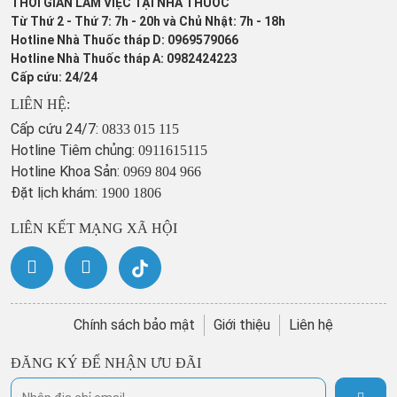
THỜI GIAN LÀM VIỆC TẠI NHÀ THUỐC
Từ Thứ 2 - Thứ 7: 7h - 20h và Chủ Nhật: 7h - 18h
Hotline Nhà Thuốc tháp D: 0969579066
Hotline Nhà Thuốc tháp A: 0982424223
Cấp cứu: 24/24
LIÊN HỆ:
Cấp cứu 24/7:
0833 015 115
Hotline Tiêm chủng:
0911615115
Hotline Khoa Sản:
0969 804 966
Đặt lịch khám:
1900 1806
LIÊN KẾT MẠNG XÃ HỘI
Chính sách bảo mật
Giới thiệu
Liên hệ
ĐĂNG KÝ ĐỂ NHẬN ƯU ĐÃI