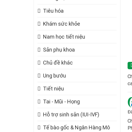
Tiêu hóa
Khám sức khỏe
Nam học tiết niệu
Sản phụ khoa
Chủ đề khác
Ung bướu
Ch
ca
Tiết niệu
Tai - Mũi - Họng
Đã
Hỗ trợ sinh sản (IUI-IVF)
Ch
Tế bào gốc & Ngân Hàng Mô
P