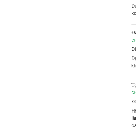
Dạ
xo
Đa
CH
Đã
Dạ
kh
Tạ
CH
Đã
Hô
là
ca