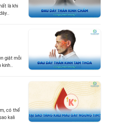
ất là khi
ây...
n giật mỗi
kinh...
ểm, có thể
sao kali