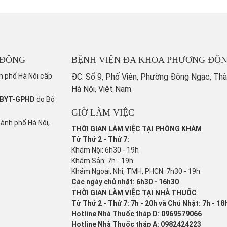
 ĐÔNG
BỆNH VIỆN ĐA KHOA PHƯƠNG ĐÔ
h phố Hà Nội cấp
ĐC: Số 9, Phố Viên, Phường Đông Ngạc, Th
Hà Nội, Việt Nam
/BYT-GPHD
do Bộ
GIỜ LÀM VIỆC
hành phố Hà Nội,
THỜI GIAN LÀM VIỆC TẠI PHÒNG KHÁM
Từ Thứ 2 - Thứ 7:
Khám Nội: 6h30 - 19h
Khám Sản: 7h - 19h
Khám Ngoại, Nhi, TMH, PHCN: 7h30 - 19h
Các ngày chủ nhật: 6h30 - 16h30
THỜI GIAN LÀM VIỆC TẠI NHÀ THUỐC
Từ Thứ 2 - Thứ 7: 7h - 20h và Chủ Nhật: 7h - 18
Hotline Nhà Thuốc tháp D: 0969579066
Hotline Nhà Thuốc tháp A: 0982424223