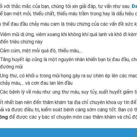
i với thắc mắc của bạn, chúng tôi xin giải đáp, tư vấn như sau:
Đ
ể bạn mệt mỏi, thiếu chất, thiếu máu trầm trọng hay là dấu hiệu 
 thể đau đầu chảy máu cam là triệu chứng của các vấn đề sức k
Viêm mũi dị ứng, viêm xoang khi không khí quá lạnh và khô đi k
đến triệu chứng này
Cảm cúm, mệt mỏi quá độ, thiếu máu,...
Tăng huyết áp cũng là một nguyên nhân khiến bạn bị đau đầu, ch
đường mũi
Ung thư, có khối u trong mũi họng gây ra sự chèn ép lên các mạc
chảy máu,... và cơn đau lan lên đầu
Các bệnh lý về máu như: ung thư máu, suy tủy, xuất huyết giảm 
t nhất bạn nên đến thăm khám tại địa chỉ chuyên khoa uy tín đ
ải và được điều trị, kiểm soát bệnh càng sớm càng tốt. Bạn có
ông
để được các y bác sĩ chuyên môn cao thăm khám và chủ độn