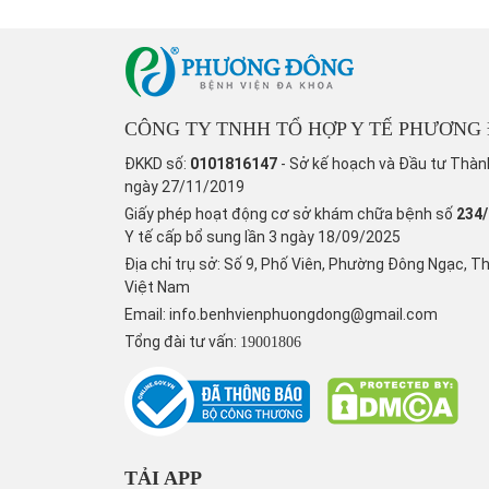
CÔNG TY TNHH TỔ HỢP Y TẾ PHƯƠNG
ĐKKD số:
0101816147
- Sở kế hoạch và Đầu tư Thàn
ngày 27/11/2019
Giấy phép hoạt động cơ sở khám chữa bệnh số
234
Y tế cấp bổ sung lần 3 ngày 18/09/2025
Địa chỉ trụ sở: Số 9, Phố Viên, Phường Đông Ngạc, T
Việt Nam
Email:
info.benhvienphuongdong@gmail.com
Tổng đài tư vấn:
19001806
TẢI APP