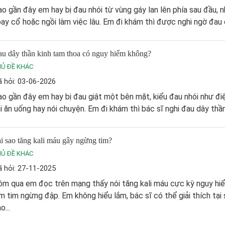
o gần đây em hay bị đau nhói từ vùng gáy lan lên phía sau đầu, nh
ay cổ hoặc ngồi làm việc lâu. Em đi khám thì được nghi ngờ đau d
u dây thần kinh tam thoa có nguy hiểm không​?
Ủ ĐỀ KHÁC
 hỏi: 03-06-2026
o gần đây em hay bị đau giật một bên mặt, kiểu đau nhói như điệ
i ăn uống hay nói chuyện. Em đi khám thì bác sĩ nghi đau dây thần 
i sao tăng kali máu gây ngừng tim?
Ủ ĐỀ KHÁC
 hỏi: 27-11-2025
m qua em đọc trên mạng thấy nói tăng kali máu cực kỳ nguy hi
m tim ngừng đập. Em không hiểu lắm, bác sĩ có thể giải thích tại 
o...