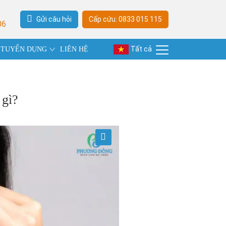
Gửi câu hỏi
Cấp cứu: 0833 015 115
06
Tất cả
TUYỂN DỤNG
LIÊN HỆ
 gì?