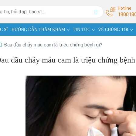
Hotline
190018
C SĨ
HƯỚNG DẪN THĂM KHÁM
TIN TỨC
VỀ CHÚNG TÔI
Đau đầu chảy máu cam là triệu chứng bệnh gì?
au đầu chảy máu cam là triệu chứng bệnh