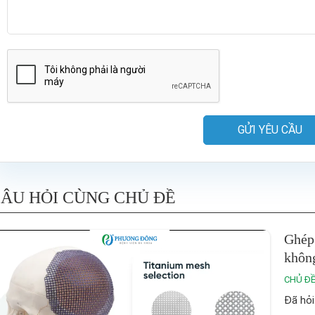
GỬI YÊU CẦU
ÂU HỎI CÙNG CHỦ ĐỀ
Ghép 
khôn
CHỦ ĐỀ
Đã hỏi