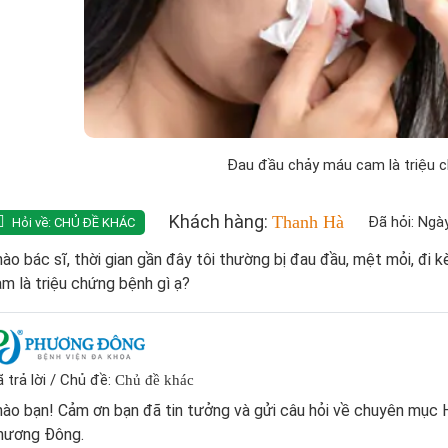
Đau đầu chảy máu cam là triệu c
Khách hàng:
Thanh Hà
Đã hỏi: Ngà
Hỏi về:
CHỦ ĐỀ KHÁC
ào bác sĩ, thời gian gần đây tôi thường bị đau đầu, mệt mỏi, đi
m là triệu chứng bệnh gì ạ?
 trả lời / Chủ đề:
Chủ đề khác
ào bạn! Cảm ơn bạn đã tin tưởng và gửi câu hỏi về chuyên mục 
hương Đông.