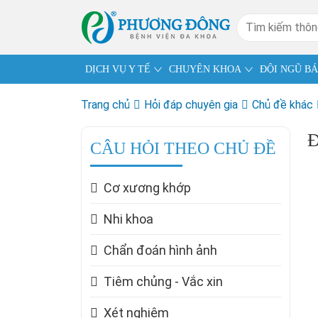
DỊCH VỤ Y TẾ
CHUYÊN KHOA
ĐỘI NGŨ BÁ
Trang chủ
Hỏi đáp chuyên gia
Chủ đề khác
Đ
CÂU HỎI THEO CHỦ ĐỀ
Cơ xương khớp
Nhi khoa
Chẩn đoán hình ảnh
Tiêm chủng - Vắc xin
Xét nghiệm