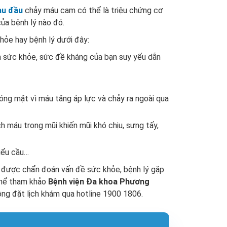
au đầu
chảy máu cam có thể là triệu chứng cơ
của bệnh lý nào đó.
hỏe hay bệnh lý dưới đây:
èm sức khỏe, sức đề kháng của bạn suy yếu dẫn
óng mặt vì máu tăng áp lực và chảy ra ngoài qua
h máu trong mũi khiến mũi khó chịu, sưng tấy,
tiểu cầu…
ể được chẩn đoán vấn đề sức khỏe, bệnh lý gặp
 thể tham khảo
Bệnh viện Đa khoa Phương
g đặt lịch khám qua hotline 1900 1806.