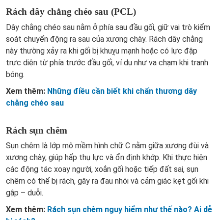
Rách dây chằng chéo sau (PCL)
Dây chằng chéo sau nằm ở phía sau đầu gối, giữ vai trò kiểm
soát chuyển động ra sau của xương chày. Rách dây chằng
này thường xảy ra khi gối bị khuỵu mạnh hoặc có lực đập
trực diện từ phía trước đầu gối, ví dụ như va chạm khi tranh
bóng.
Xem thêm:
Những điều cần biết khi chấn thương dây
chằng chéo sau
Rách sụn chêm
Sụn chêm là lớp mô mềm hình chữ C nằm giữa xương đùi và
xương chày, giúp hấp thụ lực và ổn định khớp. Khi thực hiện
các động tác xoay người, xoắn gối hoặc tiếp đất sai, sụn
chêm có thể bị rách, gây ra đau nhói và cảm giác kẹt gối khi
gập – duỗi.
Xem thêm:
Rách sụn chêm nguy hiểm như thế nào? Ai dễ