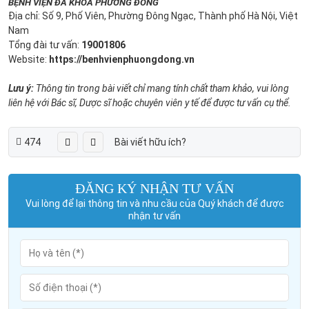
BỆNH VIỆN ĐA KHOA PHƯƠNG ĐÔNG
Địa chỉ: Số 9, Phố Viên, Phường Đông Ngạc, Thành phố Hà Nội, Việt
Nam
Tổng đài tư vấn:
19001806
Website:
https://benhvienphuongdong.vn
Lưu ý:
Thông tin trong bài viết chỉ mang tính chất tham khảo, vui lòng
liên hệ với Bác sĩ, Dược sĩ hoặc chuyên viên y tế để được tư vấn cụ thể.
474
Bài viết hữu ích?
ĐĂNG KÝ NHẬN TƯ VẤN
Vui lòng để lại thông tin và nhu cầu của Quý khách để được
nhận tư vấn