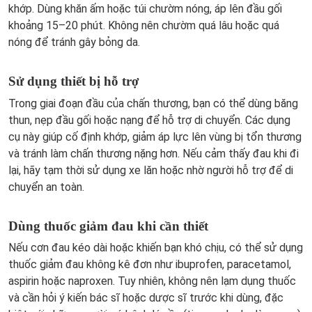
khớp. Dùng khăn ấm hoặc túi chườm nóng, áp lên đầu gối
khoảng 15–20 phút. Không nên chườm quá lâu hoặc quá
nóng để tránh gây bỏng da.
Sử dụng thiết bị hỗ trợ
Trong giai đoạn đầu của chấn thương, bạn có thể dùng băng
thun, nẹp đầu gối hoặc nạng để hỗ trợ di chuyển. Các dụng
cụ này giúp cố định khớp, giảm áp lực lên vùng bị tổn thương
và tránh làm chấn thương nặng hơn. Nếu cảm thấy đau khi đi
lại, hãy tạm thời sử dụng xe lăn hoặc nhờ người hỗ trợ để di
chuyển an toàn.
Dùng thuốc giảm đau khi cần thiết
Nếu cơn đau kéo dài hoặc khiến bạn khó chịu, có thể sử dụng
thuốc giảm đau không kê đơn như ibuprofen, paracetamol,
aspirin hoặc naproxen. Tuy nhiên, không nên lạm dụng thuốc
và cần hỏi ý kiến bác sĩ hoặc dược sĩ trước khi dùng, đặc