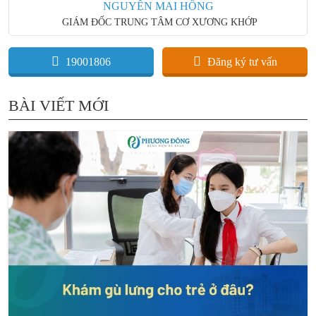
NGUYỄN MAI HỒNG
GIÁM ĐỐC TRUNG TÂM CƠ XƯƠNG KHỚP
19001806
Đăng ký tư vấn
BÀI VIẾT MỚI