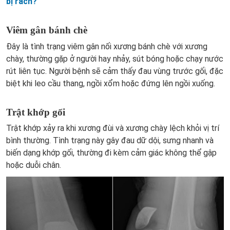
bị rách?
Viêm gân bánh chè
Đây là tình trạng viêm gân nối xương bánh chè với xương
chày, thường gặp ở người hay nhảy, sút bóng hoặc chạy nước
rút liên tục. Người bệnh sẽ cảm thấy đau vùng trước gối, đặc
biệt khi leo cầu thang, ngồi xổm hoặc đứng lên ngồi xuống.
Trật khớp gối
Trật khớp xảy ra khi xương đùi và xương chày lệch khỏi vị trí
bình thường. Tình trạng này gây đau dữ dội, sưng nhanh và
biến dạng khớp gối, thường đi kèm cảm giác không thể gập
hoặc duỗi chân.