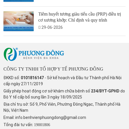
Tiêm huyết tương giàu tiểu cầu (PRP) điều trị
cơ xương khớp: Chỉ định và quy trình
29-06-2026
CÔNG TY TNHH TỔ HỢP Y TẾ PHƯƠNG ĐÔNG
ĐKKD số:
0101816147
- Sở kế hoạch và Đầu tư Thành phố Hà Nội
cấp ngày 27/11/2019
Giấy phép hoạt động cơ sở khám chữa bệnh số
234/BYT-GPHD
do
Bộ Y tế cấp bổ sung lần 3 ngày 18/09/2025
Địa chỉ trụ sở: Số 9, Phố Viên, Phường Đông Ngạc, Thành phố Hà
Nội, Việt Nam
Email:
info.benhvienphuongdong@gmail.com
Tổng đài tư vấn:
19001806