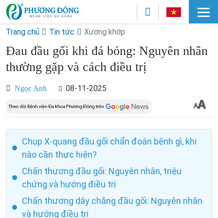
Trang chủ
Tin tức
Xương khớp
Đau đầu gối khi đá bóng: Nguyên nhân
thường gặp và cách điều trị
08-11-2025
Ngọc Anh
Chụp X-quang đầu gối chẩn đoán bệnh gì, khi
nào cần thực hiện?
Chấn thương đầu gối: Nguyên nhân, triệu
chứng và hướng điều trị
Chấn thương dây chằng đầu gối: Nguyên nhân
và hướng điều trị