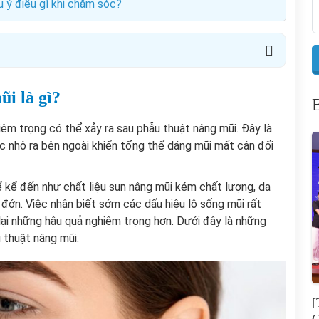
u ý điều gì khi chăm sóc?
ũi là gì?
êm trọng có thể xảy ra sau phẫu thuật nâng mũi. Đây là
ặc nhô ra bên ngoài khiến tổng thể dáng mũi mất cân đối
ể kể đến như chất liệu sụn nâng mũi kém chất lượng, da
 đớn. Việc nhận biết sớm các dấu hiệu lộ sống mũi rất
 lại những hậu quả nghiêm trọng hơn. Dưới đây là những
 thuật nâng mũi:
[