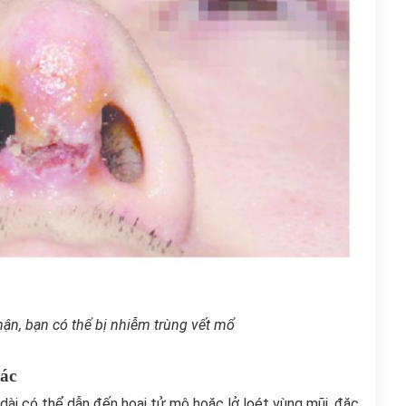
ận, bạn có thể bị nhiễm trùng vết mổ
iác
dài có thể dẫn đến hoại tử mô hoặc lở loét vùng mũi, đặc