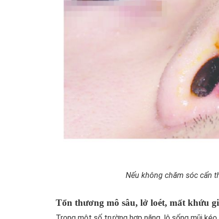
Nếu không chăm sóc cẩn th
Tổn thương mô sâu, lở loét, mất khứu g
Trong một số trường hợp nặng, lộ sống mũi kéo 