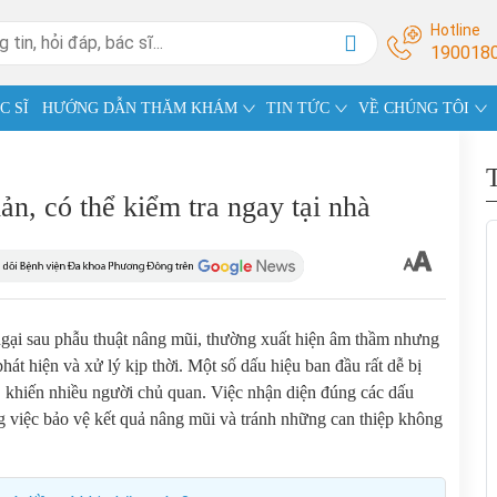
Hotline
190018
C SĨ
HƯỚNG DẪN THĂM KHÁM
TIN TỨC
VỀ CHÚNG TÔI
n, có thể kiểm tra ngay tại nhà
ngại sau phẫu thuật nâng mũi, thường xuất hiện âm thầm nhưng
át hiện và xử lý kịp thời. Một số dấu hiệu ban đầu rất dễ bị
, khiến nhiều người chủ quan. Việc nhận diện đúng các dấu
g việc bảo vệ kết quả nâng mũi và tránh những can thiệp không