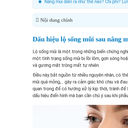
Nâng mũi diễn ra như thế nào? Chi phí? Lư
Nội dung chính
Dấu hiệu lộ sống mũi sau nâng m
Lộ sống mũi
là một trong những biến chứng nghi
một tình trạng sống mũi bị lồi lõm, gợn sóng ho
và gương mặt trông mất tự nhiên.
Điều này bắt nguồn từ nhiều nguyên nhân, có th
mũi quá mỏng,... gây ra cảm giác khó chịu và đau
quan trọng để có hướng xử lý kịp thời, tránh để
dấu hiệu điển hình mà bạn cần chú ý sau khi phẫu