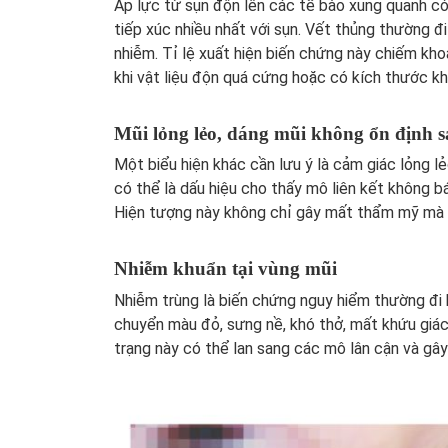
Áp lực từ sụn độn lên các tế bào xung quanh có th
tiếp xúc nhiều nhất với sụn. Vết thủng thường đ
nhiễm. Tỉ lệ xuất hiện biến chứng này chiếm kh
khi vật liệu độn quá cứng hoặc có kích thước k
Mũi lỏng lẻo, dáng mũi không ổn định 
Một biểu hiện khác cần lưu ý là cảm giác lỏng l
có thể là dấu hiệu cho thấy mô liên kết không bá
Hiện tượng này không chỉ gây mất thẩm mỹ mà
Nhiễm khuẩn tại vùng mũi
Nhiễm trùng là biến chứng nguy hiểm thường đi 
chuyển màu đỏ, sưng nề, khó thở, mất khứu giá
trạng này có thể lan sang các mô lân cận và gâ