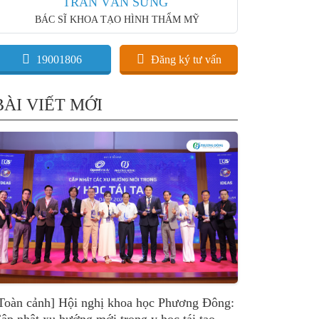
TRẦN VĂN SỨNG
BÁC SĨ KHOA TẠO HÌNH THẨM MỸ
19001806
Đăng ký tư vấn
BÀI VIẾT MỚI
Toàn cảnh] Hội nghị khoa học Phương Đông: