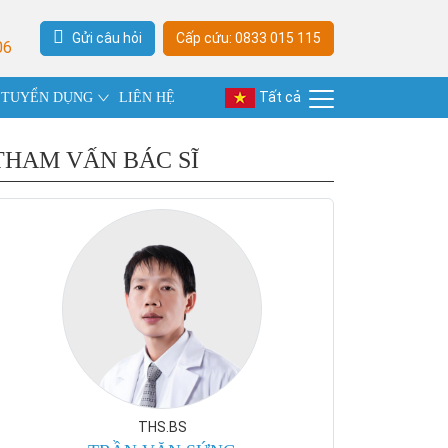
Gửi câu hỏi
Cấp cứu: 0833 015 115
06
Tất cả
TUYỂN DỤNG
LIÊN HỆ
THAM VẤN BÁC SĨ
THS.BS