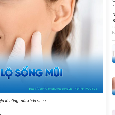
C
N
Đ
c
h
iệu lộ sống mũi khác nhau