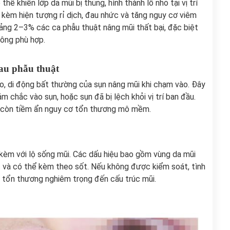
ể khiến lớp da mũi bị thủng, hình thành lỗ nhỏ tại vị trí
i kèm hiện tượng rỉ dịch, đau nhức và tăng nguy cơ viêm
oảng 2–3% các ca phẫu thuật nâng mũi thất bại, đặc biệt
hông phù hợp.
sau phẫu thuật
ẻo, di động bất thường của sụn nâng mũi khi chạm vào. Đây
m chắc vào sụn, hoặc sụn đã bị lệch khỏi vị trí ban đầu.
 còn tiềm ẩn nguy cơ tổn thương mô mềm.
kèm với lộ sống mũi. Các dấu hiệu bao gồm vùng da mũi
c và có thể kèm theo sốt. Nếu không được kiểm soát, tình
y tổn thương nghiêm trọng đến cấu trúc mũi.