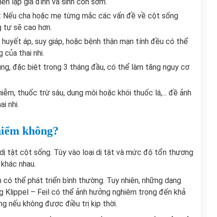
ên lập gia đình và sinh con sớm.
nh: Nếu cha hoặc mẹ từng mắc các vấn đề về cột sống
g tự sẽ cao hơn.
g huyết áp, suy giáp, hoặc bệnh thận mạn tính đều có thể
 của thai nhi.
ùng, đặc biệt trong 3 tháng đầu, có thể làm tăng nguy cơ
iễm, thuốc trừ sâu, dung môi hoặc khói thuốc lá,... đề ảnh
i nhi.
 hiểm không?
 dị tật cột sống. Tùy vào loại dị tật và mức độ tổn thương
khác nhau.
 có thể phát triển bình thường. Tuy nhiên, những dạng
g Klippel – Feil có thể ảnh hưởng nghiêm trọng đến khả
g nếu không được điều trị kịp thời.