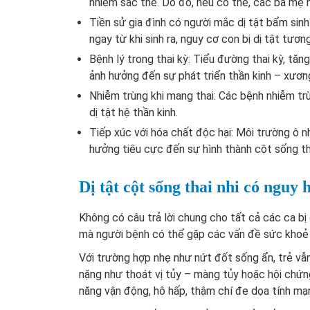
nhiễm sắc thể. Do đó, nếu có thể, các bà mẹ n
Tiền sử gia đình có người mắc dị tật bẩm si
ngay từ khi sinh ra, nguy cơ con bị dị tật tươn
Bệnh lý trong thai kỳ: Tiểu đường thai kỳ, tăn
ảnh hưởng đến sự phát triển thần kinh – xương
Nhiễm trùng khi mang thai: Các bệnh nhiễm tr
dị tật hệ thần kinh.
Tiếp xúc với hóa chất độc hại: Môi trường ô nh
hưởng tiêu cực đến sự hình thành cột sống tha
Dị tật cột sống thai nhi có nguy
Không có câu trả lời chung cho tất cả các ca bị
mà người bệnh có thể gặp các vấn đề sức khoẻ 
Với trường hợp nhẹ như nứt đốt sống ẩn, trẻ vẫn
nặng như thoát vị tủy – màng tủy hoặc hội chứn
năng vận động, hô hấp, thậm chí đe dọa tính mạn