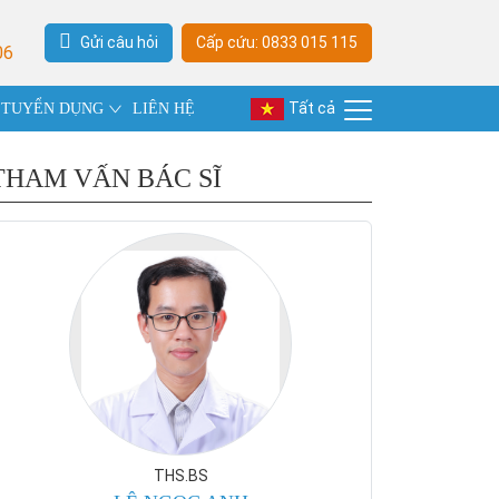
Gửi câu hỏi
Cấp cứu: 0833 015 115
06
Tất cả
TUYỂN DỤNG
LIÊN HỆ
THAM VẤN BÁC SĨ
THS.BS