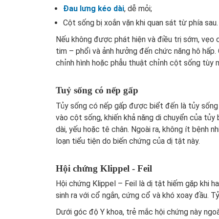
Đau lưng kéo dài
, dễ mỏi;
Cột sống bị xoắn vặn khi quan sát từ phía sau.
Nếu không được phát hiện và điều trị sớm, vẹo 
tim – phổi và ảnh hưởng đến chức năng hô hấp. C
chỉnh hình hoặc phẫu thuật chỉnh cột sống tùy
Tuỷ sống có nếp gấp
Tủy sống có nếp gấp được biểt đến là tủy sống
vào cột sống, khiến khả năng di chuyển của tủy 
dài, yếu hoặc tê chân. Ngoài ra, không ít bệnh n
loạn tiểu tiện do biến chứng của dị tật này.
Hội chứng Klippel - Feil
Hội chứng Klippel – Feil là dị tật hiếm gặp khi h
sinh ra với cổ ngắn, cứng cổ và khó xoay đầu. T
Dưới góc độ Y khoa, trẻ mắc hội chứng này ngo