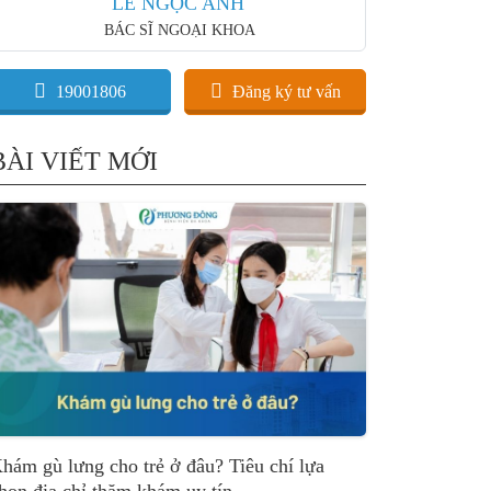
LÊ NGỌC ANH
BÁC SĨ NGOẠI KHOA
19001806
Đăng ký tư vấn
BÀI VIẾT MỚI
hám gù lưng cho trẻ ở đâu? Tiêu chí lựa