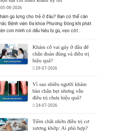
họn địa chỉ thăm khám uy tín
05-08-2026
hám gù lưng cho trẻ ở đâu? Bạn có thể cân
hắc Bệnh viện Đa khoa Phương Đông khi phát
iện con mình có dấu hiệu bị gù, vẹo cột...
Khám cổ vai gáy ở đâu để
chẩn đoán đúng và điều trị
hiệu quả?
29-07-2026
Vì sao nhiều người khám
bàn chân bẹt nhưng vẫn
điều trị chưa hiệu quả?
24-07-2026
Tiêm chất nhờn điều trị cơ
xương khớp: Ai phù hợp?