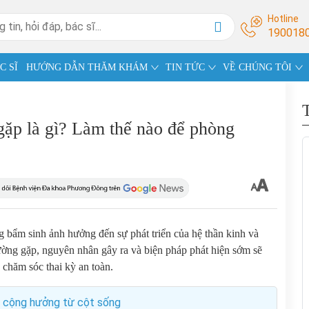
Hotline
190018
C SĨ
HƯỚNG DẪN THĂM KHÁM
TIN TỨC
VỀ CHÚNG TÔI
 gặp là gì? Làm thế nào để phòng
ng bẩm sinh ảnh hưởng đến sự phát triển của hệ thần kinh và
hường gặp, nguyên nhân gây ra và biện pháp phát hiện sớm sẽ
chăm sóc thai kỳ an toàn.
p cộng hưởng từ cột sống