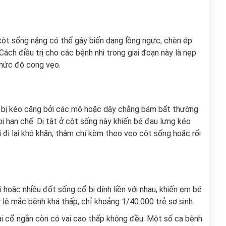
cột sống nặng có thể gây biến dạng lồng ngực, chèn ép
ách điều trị cho các bệnh nhi trong giai đoạn này là nẹp
 mức độ cong vẹo.
 bị kéo căng bởi các mô hoặc dây chằng bám bất thường
bị hạn chế. Dị tật ở cột sống này khiến bé đau lưng kéo
hi đi lại khó khăn, thậm chí kèm theo vẹo cột sống hoặc rối
ai hoặc nhiều đốt sống cổ bị dính liền với nhau, khiến em bé
ỷ lệ mắc bệnh khá thấp, chỉ khoảng 1/40.000 trẻ sơ sinh.
ài cổ ngắn còn có vai cao thấp không đều. Một số ca bệnh