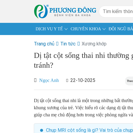
DỊCH VỤ Y TẾ
CHUYÊN KHOA
ĐỘI NGŨ BÁ
Trang chủ
Tin tức
Xương khớp
Dị tật cột sống thai nhi thường
tránh?
22-10-2025
Ngọc Anh
Dị tật cột sống thai nhi là một trong những bất thườ
khung xương của trẻ. Việc hiểu rõ các dạng dị tật t
giúp cha mẹ chủ động hơn trong việc phòng ngừa và 
Chụp MRI cột sống là gì? Vai trò của chụ