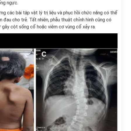
ống ngực.
g các bài tập vật lý trị liệu và phục hồi chức năng có thể
m đau cho trẻ. Tất nhiên, phẫu thuật chỉnh hình cũng có
 gãy cột sống cổ hoặc viêm cơ vùng cổ xảy ra.