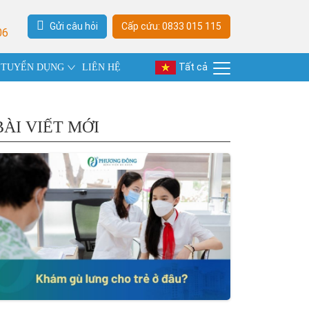
Gửi câu hỏi
Cấp cứu: 0833 015 115
06
Tất cả
TUYỂN DỤNG
LIÊN HỆ
BÀI VIẾT MỚI