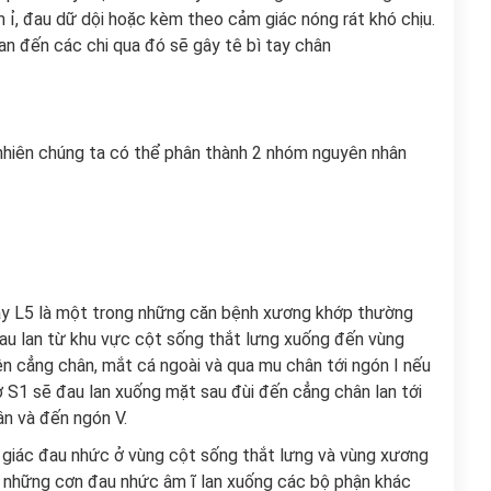
ỉ, đau dữ dội hoặc kèm theo cảm giác nóng rát khó chịu.
n đến các chi qua đó sẽ gây tê bì tay chân
 nhiên chúng ta có thể phân thành 2 nhóm nguyên nhân
hay L5 là một trong những căn bệnh xương khớp thường
au lan từ khu vực cột sống thắt lưng xuống đến vùng
ên cẳng chân, mắt cá ngoài và qua mu chân tới ngón I nếu
ở S1 sẽ đau lan xuống mặt sau đùi đến cẳng chân lan tới
ân và đến ngón V.
 giác đau nhức ở vùng cột sống thắt lưng và vùng xương
n những cơn đau nhức âm ĩ lan xuống các bộ phận khác