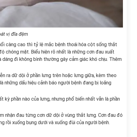
át vị đĩa đệm
uổi càng cao thì tỷ lệ mắc bệnh thoái hóa cột sống thắt
ộ chóng mặt. Biểu hiện rõ nhất là những cơn đau xuất
à dáng đi không bình thường gây cảm giác khó chịu. Thêm
ễn ra dữ dội ở phần lưng trên hoặc lưng giữa, kèm theo
..là những dấu hiệu cảnh báo người bệnh đang bị loãng
ất kỳ phần nào của lưng, nhưng phổ biến nhất vẫn là phần
cảm nhận đau từng cơn dữ dội ở vùng thắt lưng. Cơn đau đó
ụng rồi xuống bụng dưới và xuống đùi của người bệnh.