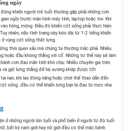
hàng ngày
 động khiến người trẻ tuổi thường gặp phải những cơn
 gian ngồi trước màn hình máy tính, laptop hoặc tivi. Khi
 vào hông, mông. Điều đó khiến cột sống phải thực hiện
uy nhiên, nếu tình trạng này kéo dài từ 1-2 tiếng khiến
c ở vùng cột sống thắt lưng.
hững thói quen xấu mà chúng ta thường mắc phải. Nhiều
ng hoặc đầu không thẳng với cổ. Những tư thế này sẽ làm
 thành cơn đau mãn tính khó chịu. Nhiều chuyên gia trên
ửa và giữ lưng thẳng để hệ xương khớp được tốt
tai nạn, khi lao động nặng hoặc chơi thể thao dẫn đến
 cột sống...đều có thể khiến lưng bạn bị đau từ mức nhẹ
ng
ện ở những người lớn tuổi và phổ biến ở người từ độ tuổi
nữ, bất kỳ nam giới hay nữ giới đều có thể mắc bệnh.