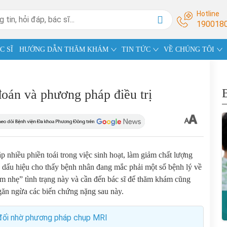
Hotline
190018
C SĨ
HƯỚNG DẪN THĂM KHÁM
TIN TỨC
VỀ CHÚNG TÔI
oán và phương pháp điều trị
nhiều phiền toái trong việc sinh hoạt, làm giảm chất lượng
à dấu hiệu cho thấy bệnh nhân đang mắc phải một số bệnh lý về
 nhẹ” tình trạng này và cần đến bác sĩ để thăm khám cũng
găn ngừa các biến chứng nặng sau này.
 đối nhờ phương pháp chụp MRI