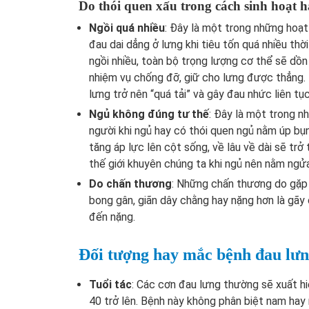
Do thói quen xấu trong cách sinh hoạt 
Ngồi quá nhiều
: Đây là một trong những hoạt
đau dai dẳng ở lưng khi tiêu tốn quá nhiều thời
ngồi nhiều, toàn bộ trọng lượng cơ thể sẽ dồn
nhiệm vụ chống đỡ, giữ cho lưng được thẳng. T
lưng trở nên “quá tải” và gây đau nhức liên tụ
Ngủ không đúng tư thế
: Đây là một trong n
người khi ngủ hay có thói quen ngủ nằm úp bụ
tăng áp lực lên cột sống, về lâu về dài sẽ trở
thế giới khuyên chúng ta khi ngủ nên nằm ng
Do chấn thương
: Những chấn thương do gặp 
bong gân, giãn dây chằng hay nặng hơn là gãy
đến nặng.
Đối tượng hay mắc bệnh đau lư
Tuổi tác
: Các cơn đau lưng thường sẽ xuất hi
40 trở lên. Bệnh này không phân biệt nam hay 