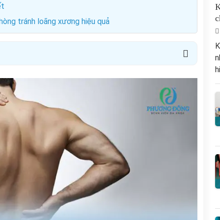
́t
K
c
phòng tránh loãng xương hiệu quả
K
n
h