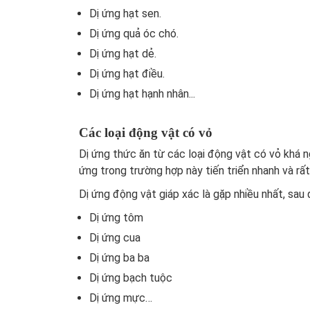
Dị ứng hạt sen.
Dị ứng quả óc chó.
Dị ứng hạt dẻ.
Dị ứng hạt điều.
Dị ứng hạt hạnh nhân...
Các loại động vật có vỏ
Dị ứng thức ăn
từ các loại động vật có vỏ khá n
ứng trong trường hợp này tiến triển nhanh và rất
Dị ứng động vật giáp xác là gặp nhiều nhất, sa
Dị ứng tôm
Dị ứng cua
Dị ứng ba ba
Dị ứng bạch tuộc
Dị ứng mực…