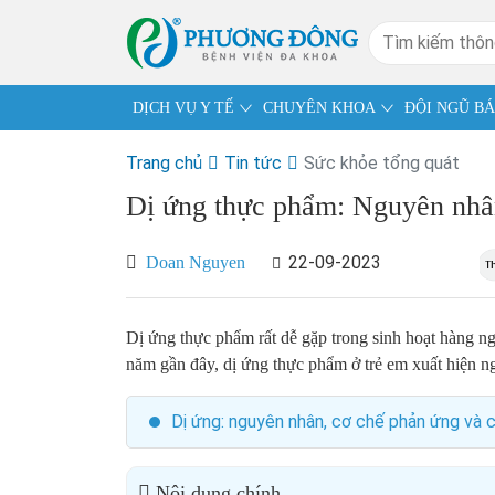
DỊCH VỤ Y TẾ
CHUYÊN KHOA
ĐỘI NGŨ BÁ
Trang chủ
Tin tức
Sức khỏe tổng quát
Dị ứng thực phẩm: Nguyên nhân,
22-09-2023
Doan Nguyen
Dị ứng thực phẩm rất dễ gặp trong sinh hoạt hàng ng
năm gần đây, dị ứng thực phẩm ở trẻ em xuất hiện n
Dị ứng: nguyên nhân, cơ chế phản ứng và c
Nội dung chính