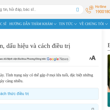
Hotline
190018
C SĨ
HƯỚNG DẪN THĂM KHÁM
TIN TỨC
VỀ CHÚNG TÔI
 dấu hiệu và cách điều trị
ày. Tình trạng này có thể gặp ở mọi lứa tuổi, đặc biệt những
gày càng nhiều.
ách thức điều trị