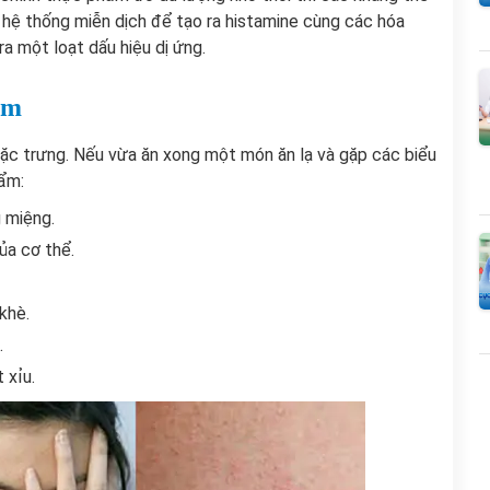
hệ thống miễn dịch để tạo ra histamine cùng các hóa
ra một loạt dấu hiệu dị ứng.
ẩm
đặc trưng. Nếu vừa ăn xong một món ăn lạ và gặp các biểu
hẩm:
 miệng.
ủa cơ thể.
 khè.
.
t xỉu.