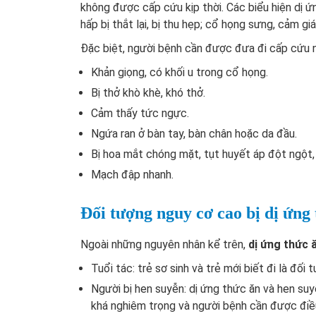
không được cấp cứu kịp thời. Các biểu hiện dị
hấp bị thắt lại, bị thu hẹp; cổ họng sưng, cảm gi
Đặc biệt, người bệnh cần được đưa đi cấp cứu 
Khản giọng, có khối u trong cổ họng.
Bị thở khò khè, khó thở.
Cảm thấy tức ngực.
Ngứa ran ở bàn tay, bàn chân hoặc da đầu.
Bị hoa mắt chóng mặt, tụt huyết áp đột ngột,
Mạch đập nhanh.
Đối tượng nguy cơ cao bị dị ứn
Ngoài những nguyên nhân kể trên,
dị ứng thức 
Tuổi tác: trẻ sơ sinh và trẻ mới biết đi là đối
Người bị hen suyễn: dị ứng thức ăn và hen suyễ
khá nghiêm trọng và người bệnh cần được điều 