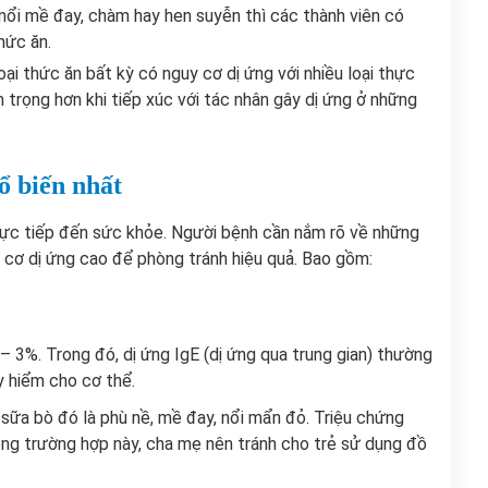
 nổi mề đay, chàm hay hen suyễn thì các thành viên có
hức ăn.
oại thức ăn bất kỳ có nguy cơ dị ứng với nhiều loại thực
 trọng hơn khi tiếp xúc với tác nhân gây dị ứng ở những
ổ biến nhất
trực tiếp đến sức khỏe. Người bệnh cần nắm rõ về những
cơ dị ứng cao để phòng tránh hiệu quả. Bao gồm:
– 3%. Trong đó, dị ứng IgE (dị ứng qua trung gian) thường
uy hiểm cho cơ thể.
 sữa bò đó là phù nề, mề đay, nổi mẩn đỏ. Triệu chứng
rong trường hợp này, cha mẹ nên tránh cho trẻ sử dụng đồ