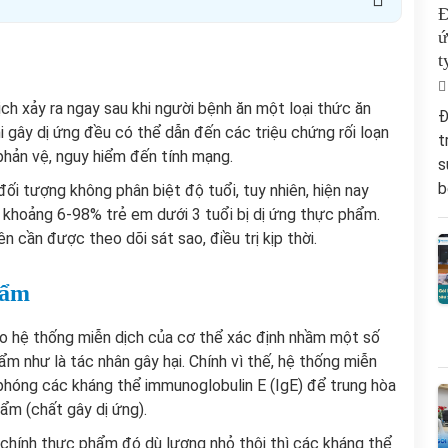
Đ
ứ
t
ch xảy ra ngay sau khi người bệnh ăn một loại thức ăn
Đ
khi gây dị ứng đều có thể dẫn đến các triệu chứng rối loạn
t
 phản vệ, nguy hiểm đến tính mạng.
s
b
đối tượng không phân biệt độ tuổi, tuy nhiên, hiện nay
ó khoảng 6-98% trẻ em dưới 3 tuổi bị dị ứng thực phẩm.
 cần được theo dõi sát sao, điều trị kịp thời.
hẩm
o hệ thống miễn dịch của cơ thể xác định nhầm một số
m như là tác nhân gây hại. Chính vì thế, hệ thống miễn
i phóng các kháng thể immunoglobulin E (IgE) để trung hòa
ẩm (chất gây dị ứng).
i chính thực phẩm đó dù lượng nhỏ thôi thì các kháng thể