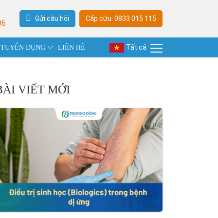
Gửi câu hỏi
Cấp cứu: 0833 015 115
06
Tất cả
TUYỂN DỤNG
LIÊN HỆ
BÀI VIẾT MỚI