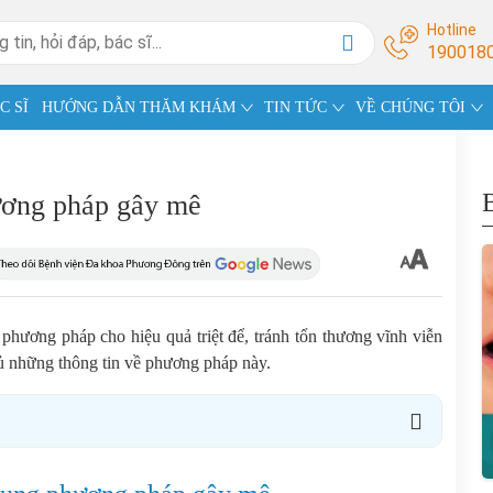
Hotline
190018
C SĨ
HƯỚNG DẪN THĂM KHÁM
TIN TỨC
VỀ CHÚNG TÔI
phương pháp gây mê
là phương pháp cho hiệu quả triệt để, tránh tổn thương vĩnh viễn
đủ những thông tin về phương pháp này.