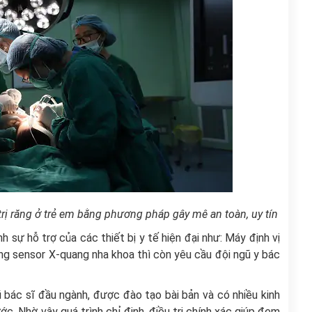
rị răng ở trẻ em bằng phương pháp gây mê an toàn, uy tín
 sự hỗ trợ của các thiết bị y tế hiện đại như: Máy định vị
ng sensor X-quang nha khoa thì còn yêu cầu đội ngũ y bác
bác sĩ đầu ngành, được đào tạo bài bản và có nhiều kinh
c. Nhờ vậy quá trình chỉ định, điều trị chính xác giúp đem