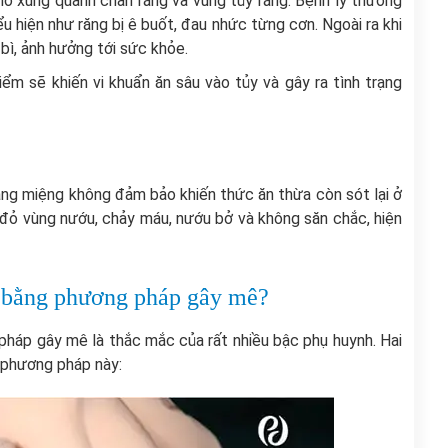
mô xung quanh chân răng và vùng tủy răng. Bệnh lý thường
u hiện như răng bị ê buốt, đau nhức từng cơn. Ngoài ra khi
 bì, ảnh hưởng tới sức khỏe.
iểm sẽ khiến vi khuẩn ăn sâu vào tủy và gây ra tình trạng
ăng miệng không đảm bảo khiến thức ăn thừa còn sót lại ở
 đỏ vùng nướu, chảy máu, nướu bở và không săn chắc, hiện
 em bằng phương pháp gây mê?
 pháp gây mê là thắc mắc của rất nhiều bậc phụ huynh. Hai
 phương pháp này: