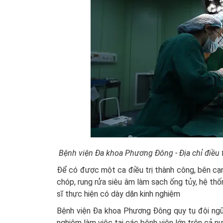
Bệnh viện Đa khoa Phương Đông - Địa chỉ điều t
Để có được một ca điều trị thành công, bên cạnh
chóp, rung rửa siêu âm làm sạch ống tủy, hệ thố
sĩ thực hiện có dày dặn kinh nghiệm
Bệnh viện Đa khoa Phương Đông quy tụ đội ngũ 
nghiệm làm việc tại các bệnh viện lớn trên cả nướ