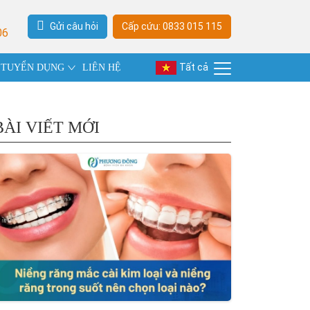
Gửi câu hỏi
Cấp cứu: 0833 015 115
06
Tất cả
TUYỂN DỤNG
LIÊN HỆ
BÀI VIẾT MỚI