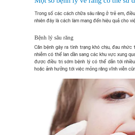
Một số bệnh lý về răng có thể s
Trong số các cách chữa sâu răng ở trẻ em, điề
nhiên đây là cách làm mang đến hiệu quả cho việc
Bệnh lý sâu răng
Căn bệnh gây ra tình trạng khó chịu, đau nhức 
nhiễm có thể lan dần sang các khu vực xung qu
được điều trị sớm bệnh lý có thể dẫn tới nhiề
hoặc ảnh hưởng tới việc mỏng răng vĩnh viễn c