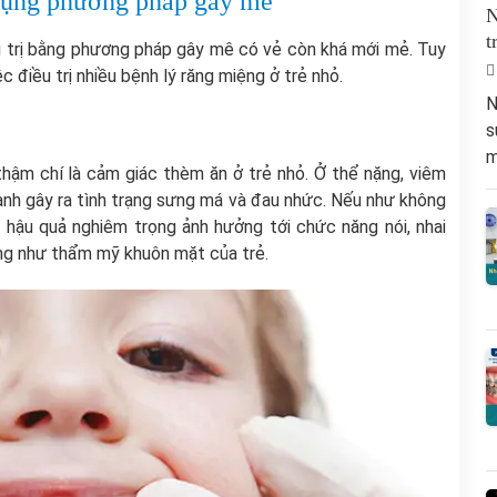
ử dụng phương pháp gây mê
N
t
u trị bằng phương pháp gây mê có vẻ còn khá mới mẻ. Tuy
 điều trị nhiều bệnh lý răng miệng ở trẻ nhỏ.
N
s
m
thậm chí là cảm giác thèm ăn ở trẻ nhỏ. Ở thể nặng, viêm
anh gây ra tình trạng sưng má và đau nhức. Nếu như không
u hậu quả nghiêm trọng ảnh hưởng tới chức năng nói, nhai
ũng như thẩm mỹ khuôn mặt của trẻ.