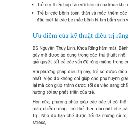
Trẻ em thiếu hợp tác với bác sĩ nha khoa khi 
Trẻ bị các bệnh toàn thân và mắc thêm các 
đặc biệt là các bé mắc bệnh lý tim bẩm sinh 
Ưu điểm của kỹ thuật điều trị răn
BS Nguyễn Thùy Linh, Khoa Răng hàm mặt, Bệnh 
gây mê được áp dụng trong các thủ thuật nhổ, t
giải quyết tất cả các vấn đề răng miệng trong c
Với phương pháp điều trị này, trẻ sẽ được điều 
nhất. Việc đó không chỉ giúp cho phụ huynh giảm
lại mà còn giúp tránh được tối đa việc sang ch
hưởng tới sự phát triển của trẻ.
Hơn nữa, phương pháp giúp các bác sĩ có thể 
máu, nhiễm trùng... có thể theo dõi chặt chẽ cá
trị... Nhờ đó hạn chế được tối đa những rủi ro
stress,…