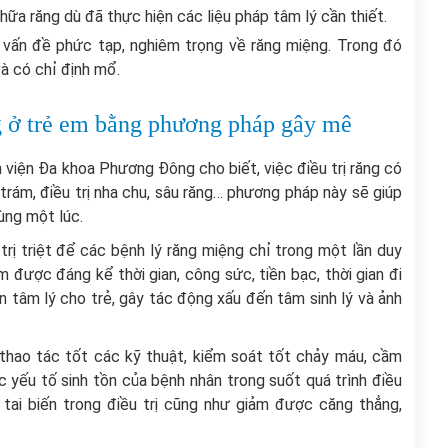
chữa răng dù đã thực hiện các liệu pháp tâm lý cần thiết.
vấn đề phức tạp, nghiêm trọng về răng miệng. Trong đó
và có chỉ định mổ.
g ở trẻ em bằng phương pháp gây mê
viện Đa khoa Phương Đông cho biết, việc điều trị răng có
rám, điều trị nha chu, sâu răng… phương pháp này sẽ giúp
ùng một lúc.
trị triệt để các bệnh lý răng miệng chỉ trong một lần duy
 được đáng kể thời gian, công sức, tiền bạc, thời gian đi
ấn tâm lý cho trẻ, gây tác động xấu đến tâm sinh lý và ảnh
thao tác tốt các kỹ thuật, kiểm soát tốt chảy máu, cầm
c yếu tố sinh tồn của bệnh nhân trong suốt quá trình điều
, tai biến trong điều trị cũng như giảm được căng thẳng,