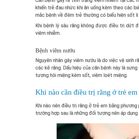
Căn bệnh gây ra tình trạng viêm nhiễm tại các 
khiến trẻ đau nhức khi ăn uống kèm theo các biể
mắc bệnh về đêm trẻ thường có biểu hiện sốt li
Khi bệnh lý sâu răng không được điều trị dứt đ
viêm nhiễm.
Bệnh viêm nướu
Nguyên nhân gây viêm nướu là do việc vệ sinh r
các kẽ răng. Dấu hiệu của căn bệnh này là sưng
tượng hôi miệng kèm sốt, viêm loét miệng.
Khi nào cần điều trị răng ở trẻ
Khi nào nên điều trị răng ở trẻ em bằng phương
trường hợp sau là những đối tượng nên áp dụng