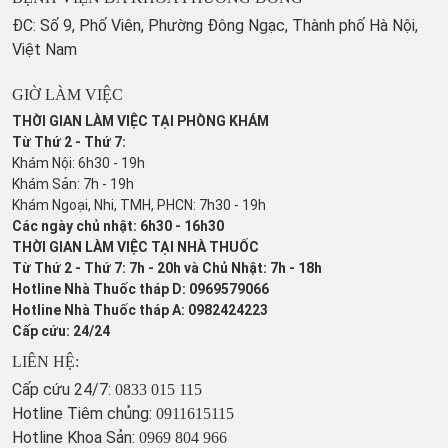
ĐC: Số 9, Phố Viên, Phường Đông Ngạc, Thành phố Hà Nội,
Việt Nam
GIỜ LÀM VIỆC
THỜI GIAN LÀM VIỆC TẠI PHÒNG KHÁM
Từ Thứ 2 - Thứ 7:
Khám Nội: 6h30 - 19h
Khám Sản: 7h - 19h
Khám Ngoại, Nhi, TMH, PHCN: 7h30 - 19h
Các ngày chủ nhật: 6h30 - 16h30
THỜI GIAN LÀM VIỆC TẠI NHÀ THUỐC
Từ Thứ 2 - Thứ 7: 7h - 20h và Chủ Nhật: 7h - 18h
Hotline Nhà Thuốc tháp D: 0969579066
Hotline Nhà Thuốc tháp A: 0982424223
Cấp cứu: 24/24
LIÊN HỆ:
Cấp cứu 24/7:
0833 015 115
Hotline Tiêm chủng:
0911615115
Hotline Khoa Sản:
0969 804 966