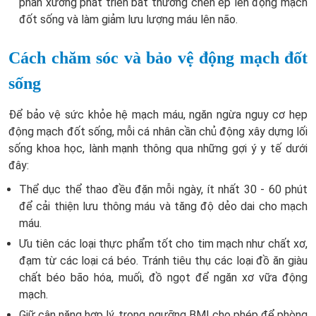
phần xương phát triển bất thường chèn ép lên động mạch
đốt sống và làm giảm lưu lượng máu lên não.
Cách chăm sóc và bảo vệ động mạch đốt
sống
Để bảo vệ sức khỏe hệ mạch máu, ngăn ngừa nguy cơ hẹp
động mạch đốt sống, mỗi cá nhân cần chủ động xây dựng lối
sống khoa học, lành mạnh thông qua những gợi ý y tế dưới
đây:
Thể dục thể thao đều đặn mỗi ngày, ít nhất 30 - 60 phút
để cải thiện lưu thông máu và tăng độ dẻo dai cho mạch
máu.
Ưu tiên các loại thực phẩm tốt cho tim mạch như chất xơ,
đạm từ các loại cá béo. Tránh tiêu thụ các loại đồ ăn giàu
chất béo bão hóa, muối, đồ ngọt để ngăn xơ vữa động
mạch.
Giữ cân nặng hợp lý, trong ngưỡng BMI cho phép để phòng