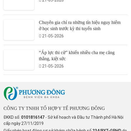
Chuyên gia chỉ ra những tín hiệu nguy hiểm
ở học sinh trước kỳ thi tuyển sinh
21-05-2026
“Áp lực thi cử” khiến nhiều cha mẹ căng
thẳng, kiệt sức
21-05-2026
CÔNG TY TNHH TỔ HỢP Y TẾ PHƯƠNG ĐÔNG
ĐKKD số:
0101816147
- Sở kế hoạch và Đầu tư Thành phố Hà Nội
cấp ngày 27/11/2019
Giấy phép hoạt động cơ sở khám chữa bệnh số
234/BYT-GPHD
do