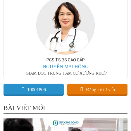
PGS.TS.BS CAO CẤP
NGUYỄN MAI HỒNG
GIÁM ĐỐC TRUNG TÂM CƠ XƯƠNG KHỚP
19001806
Đăng ký tư vấn
BÀI VIẾT MỚI