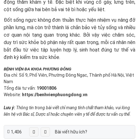
động thăm khám y tế. Đặc biệt khi vùng cổ gáy, lưng trên,
cột sống giữa hai bên bả vai tê bì hoặc yếu liệt.
Đốt sống ngực không đơn thuần thực hiện nhiệm vụ nâng đỡ
phần lưng, mà còn trở thành lá chắn bảo vệ tủy sống và nhiều
cơ quan nội tạng quan trọng khác. Bởi vậy việc chăm sóc,
duy trì sức khỏe bộ phận này rất quan trọng, mỗi cá nhân nên
bắt đầu từ việc tập luyện hợp lý, sinh hoạt đúng tư thế và
định kỳ kiểm tra sức khỏe.
BỆNH VIỆN ĐA KHOA PHƯƠNG ĐÔNG
Địa chỉ: Số 9, Phố Viên, Phường Đông Ngạc, Thành phố Hà Nội, Việt
Nam
Tổng đài tư vấn:
19001806
Website:
https://benhvienphuongdong.vn
Lưu ý:
Thông tin trong bài viết chỉ mang tính chất tham khảo, vui lòng
liên hệ với Bác sĩ, Dược sĩ hoặc chuyên viên y tế để được tư vấn cụ thể.
1,406
Bài viết hữu ích?