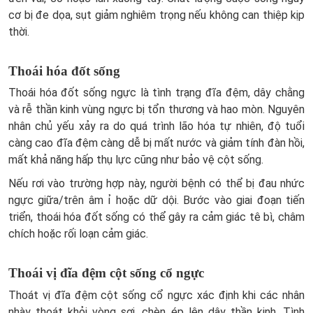
cơ bị đe dọa, sụt giảm nghiêm trọng nếu không can thiệp kịp
thời.
Thoái hóa đốt sống
Thoái hóa đốt sống ngực là tình trạng đĩa đệm, dây chằng
và rễ thần kinh vùng ngực bị tổn thương và hao mòn. Nguyên
nhân chủ yếu xảy ra do quá trình lão hóa tự nhiên, độ tuổi
càng cao đĩa đệm càng dễ bị mất nước và giảm tính đàn hồi,
mất khả năng hấp thụ lực cũng như bảo vệ cột sống.
Nếu rơi vào trường hợp này, người bệnh có thể bị đau nhức
ngực giữa/trên âm ỉ hoặc dữ dội. Bước vào giai đoạn tiến
triển, thoái hóa đốt sống có thể gây ra cảm giác tê bì, châm
chích hoặc rối loạn cảm giác.
Thoái vị đĩa đệm cột sống cổ ngực
Thoát vị đĩa đệm cột sống cổ ngực xác định khi các nhân
nhày thoát khỏi vòng sợi, chèn ép lên dây thần kinh. Tình