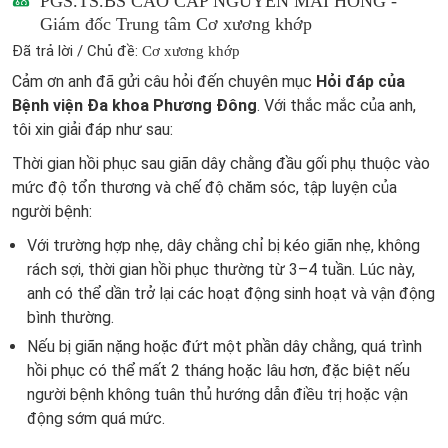
PGS.TS.BS CAO CẤP NGUYỄN MAI HỒNG -
Giám đốc Trung tâm Cơ xương khớp
Đã trả lời / Chủ đề:
Cơ xương khớp
Cảm ơn anh đã gửi câu hỏi đến chuyên mục
Hỏi đáp của
Bệnh viện Đa khoa Phương Đông
. Với thắc mắc của anh,
tôi xin giải đáp như sau:
Thời gian hồi phục sau giãn dây chằng đầu gối phụ thuộc vào
mức độ tổn thương và chế độ chăm sóc, tập luyện của
người bệnh:
Với trường hợp nhẹ, dây chằng chỉ bị kéo giãn nhẹ, không
rách sợi, thời gian hồi phục thường từ 3–4 tuần. Lúc này,
anh có thể dần trở lại các hoạt động sinh hoạt và vận động
bình thường.
Nếu bị giãn nặng hoặc đứt một phần dây chằng, quá trình
hồi phục có thể mất 2 tháng hoặc lâu hơn, đặc biệt nếu
người bệnh không tuân thủ hướng dẫn điều trị hoặc vận
động sớm quá mức.