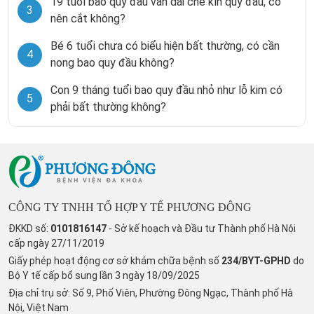
19 tuổi bao quy đầu vẫn dài che kín quy đầu, có
3
nên cắt không?
Bé 6 tuổi chưa có biểu hiện bất thường, có cần
4
nong bao quy đầu không?
Con 9 tháng tuổi bao quy đầu nhỏ như lỗ kim có
5
phải bất thường không?
CÔNG TY TNHH TỔ HỢP Y TẾ PHƯƠNG ĐÔNG
ĐKKD số:
0101816147
- Sở kế hoạch và Đầu tư Thành phố Hà Nội
cấp ngày 27/11/2019
Giấy phép hoạt động cơ sở khám chữa bệnh số
234/BYT-GPHD
do
Bộ Y tế cấp bổ sung lần 3 ngày 18/09/2025
Địa chỉ trụ sở: Số 9, Phố Viên, Phường Đông Ngạc, Thành phố Hà
Nội, Việt Nam