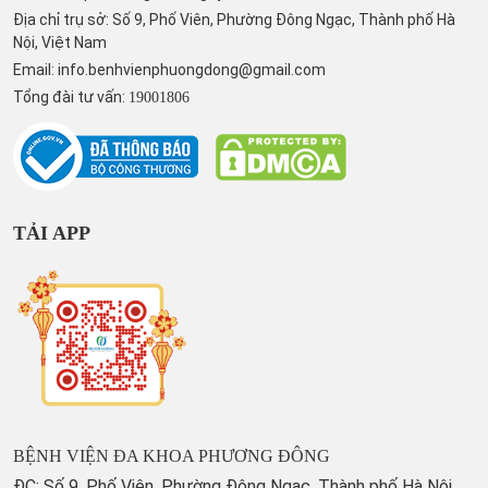
Địa chỉ trụ sở: Số 9, Phố Viên, Phường Đông Ngạc, Thành phố Hà
Nội, Việt Nam
Email:
info.benhvienphuongdong@gmail.com
Tổng đài tư vấn:
19001806
TẢI APP
BỆNH VIỆN ĐA KHOA PHƯƠNG ĐÔNG
ĐC: Số 9, Phố Viên, Phường Đông Ngạc, Thành phố Hà Nội,