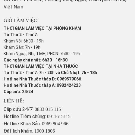
Việt Nam
GIỜ LÀM VIỆC
THỜI GIAN LÀM VIỆC TẠI PHÒNG KHÁM
Từ Thứ 2 - Thứ 7:
Khám Nội: 6h30 - 19h
Khám Sản: 7h - 19h
Khám Ngoại, Nhi, TMH, PHCN: 7h30 - 19h
Các ngày chủ nhật: 6h30 - 16h30
THỜI GIAN LÀM VIỆC TẠI NHÀ THUỐC
Từ Thứ 2 - Thứ 7: 7h - 20h và Chủ Nhật: 7h - 18h
Hotline Nhà Thuốc tháp D: 0969579066
Hotline Nhà Thuốc tháp A: 0982424223
Cấp cứu: 24/24
LIÊN HỆ:
Cấp cứu 24/7:
0833 015 115
Hotline Tiêm chủng:
0911615115
Hotline Khoa Sản:
0969 804 966
Đặt lịch khám:
1900 1806