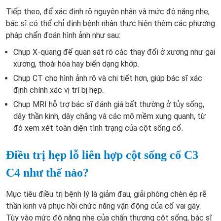
Tiếp theo, để xác định rõ nguyên nhân và mức độ nặng nhẹ,
bác sĩ có thể chỉ định bệnh nhân thực hiện thêm các phương
pháp chẩn đoán hình ảnh như sau:
Chụp X-quang để quan sát rõ các thay đổi ở xương như gai
xương, thoái hóa hay biến dạng khớp.
Chụp CT cho hình ảnh rõ và chi tiết hơn, giúp bác sĩ xác
định chính xác vị trí bị hẹp.
Chụp MRI hỗ trợ bác sĩ đánh giá bất thường ở tủy sống,
dây thần kinh, dây chằng và các mô mềm xung quanh, từ
đó xem xét toàn diện tình trạng của cột sống cổ.
Điều trị hẹp lỗ liên hợp cột sống cổ C3
C4 như thế nào?
Mục tiêu điều trị bệnh lý là giảm đau, giải phóng chèn ép rễ
thần kinh và phục hồi chức năng vận động của cổ vai gáy.
Tùy vào mức độ nặng nhẹ của chấn thương cột sống, bác sĩ