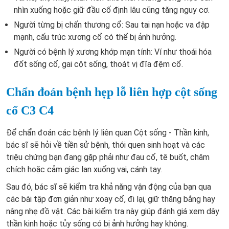
nhìn xuống hoặc giữ đầu cố định lâu cũng tăng nguy cơ.
Người từng bị chấn thương cổ: Sau tai nạn hoặc va đập
mạnh, cấu trúc xương cổ có thể bị ảnh hưởng.
Người có bệnh lý xương khớp mạn tính: Ví như thoái hóa
đốt sống cổ, gai cột sống, thoát vị đĩa đệm cổ.
Chẩn đoán bệnh hẹp lỗ liên hợp cột sống
cổ C3 C4
Để chẩn đoán các bệnh lý liên quan Cột sống - Thần kinh,
bác sĩ sẽ hỏi về tiền sử bệnh, thói quen sinh hoạt và các
triệu chứng bạn đang gặp phải như đau cổ, tê buốt, châm
chích hoặc cảm giác lan xuống vai, cánh tay.
Sau đó, bác sĩ sẽ kiểm tra khả năng vận động của bạn qua
các bài tập đơn giản như xoay cổ, đi lại, giữ thăng bằng hay
nâng nhẹ đồ vật. Các bài kiểm tra này giúp đánh giá xem dây
thần kinh hoặc tủy sống có bị ảnh hưởng hay không.