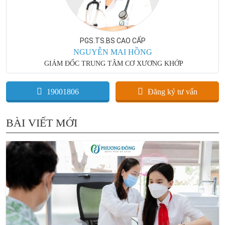
PGS.TS.BS CAO CẤP
NGUYỄN MAI HỒNG
GIÁM ĐỐC TRUNG TÂM CƠ XƯƠNG KHỚP
19001806
Đăng ký tư vấn
BÀI VIẾT MỚI