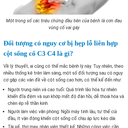
Một trong số các triệu chứng đầu tiên của bệnh là cơn đau
vùng cổ vai gáy
Đối tượng có nguy cơ bị hẹp lỗ liên hợp
cột sống cổ C3 C4 là gì?
Về lý thuyết, ai cũng có thể mắc bệnh lý này. Tuy nhiên, theo
nhiều thống kê trên lâm sàng, một số đối tượng sau có nguy
cơ gặp các ván đề về cột sống cao hơn, có thể kể đến như:
Người trung niên và cao tuổi: Quá trình lão hóa tự nhiên
khiến đĩa đệm và sụn khớp mất độ đàn hồi, dễ thoái hóa và
chèn ép rễ thần kinh.
Người làm việc văn phòng: Ngồi máy tính lâu, tư thế cúi
đầu, ít vận động khiến cột sống cổ chịu áp lực kéo dài.
Tài xế, thợ may, nhân viên thiết kế: Những công việc cần