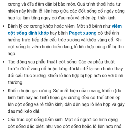
xương và đĩa đệm dần bị bào mòn. Quá trình thoái hóa tự
nhiên này khiến lỗ liên hợp giữa các đốt sống cổ ngày càng
hẹp lại, làm tăng nguy cơ đau mỏi và chèn ép thần kinh.
Bệnh lý cơ xương khớp hoặc viêm: Một số bệnh như
viêm
cột sống dính khớp
hay bệnh
Paget xương
có thể ảnh
hưởng trực tiếp đến cấu trúc xương và khớp vùng cổ. Khi
cột sống bị viêm hoặc biến dạng, lỗ liên hợp cũng dễ bị thu
hẹp.
Tác động sau phẫu thuật cột sống: Các ca phẫu thuật
trước đó ở vùng cổ hoặc lưng đôi khi để lại sẹo hoặc thay
đổi cấu trúc xương, khiến lỗ liên hợp bị hẹp hơn so với bình
thường.
Khối u hoặc gai xương: Sự xuất hiện của u nang, khối u (dù
lành tính hay ác tính) hoặc gai xương đều có thể chèn ép
lên cột sống và rễ thần kinh, dẫn đến hẹp lỗ liên hợp và gây
đau mỏi kéo dài.
Cấu trúc cột sống bẩm sinh: Một số người có hình dạng
cột sống đặc biệt, như vẹo cột sống hoặc lỗ liên hợp nhỏ