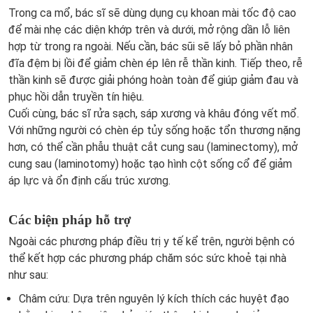
Trong ca mổ, bác sĩ sẽ dùng dụng cụ khoan mài tốc độ cao
để mài nhẹ các diện khớp trên và dưới, mở rộng dần lỗ liên
hợp từ trong ra ngoài. Nếu cần, bác sũi sẽ lấy bỏ phần nhân
đĩa đệm bị lồi để giảm chèn ép lên rễ thần kinh. Tiếp theo, rễ
thần kinh sẽ được giải phóng hoàn toàn để giúp giảm đau và
phục hồi dẫn truyền tín hiệu.
Cuối cùng, bác sĩ rửa sạch, sáp xương và khâu đóng vết mổ.
Với những người có chèn ép tủy sống hoặc tổn thương nặng
hơn, có thể cần phẫu thuật cắt cung sau (laminectomy), mở
cung sau (laminotomy) hoặc tạo hình cột sống cổ để giảm
áp lực và ổn định cấu trúc xương.
Các biện pháp hỗ trợ
Ngoài các phương pháp điều trị y tế kể trên, người bệnh có
thể kết hợp các phương pháp chăm sóc sức khoẻ tại nhà
như sau:
Châm cứu: Dựa trên nguyên lý kích thích các huyệt đạo