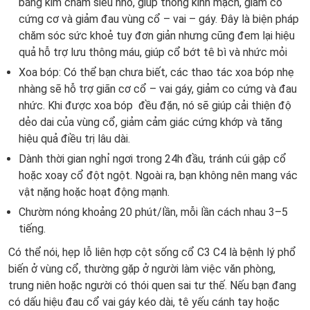
bằng kim châm siêu nhỏ, giúp thông kinh mạch, giảm co
cứng cơ và giảm đau vùng cổ – vai – gáy. Đây là biện pháp
chăm sóc sức khoẻ tuy đơn giản nhưng cũng đem lại hiệu
quả hỗ trợ lưu thông máu, giúp cổ bớt tê bì và nhức mỏi
Xoa bóp: Có thể bạn chưa biết, các thao tác xoa bóp nhẹ
nhàng sẽ hỗ trợ giãn cơ cổ – vai gáy, giảm co cứng và đau
nhức. Khi được xoa bóp đều đặn, nó sẽ giúp cải thiện độ
dẻo dai của vùng cổ, giảm cảm giác cứng khớp và tăng
hiệu quả điều trị lâu dài.
Dành thời gian nghỉ ngơi trong 24h đầu, tránh cúi gập cổ
hoặc xoay cổ đột ngột. Ngoài ra, bạn không nên mang vác
vật nặng hoặc hoạt động mạnh.
Chườm nóng khoảng 20 phút/lần, mỗi lần cách nhau 3–5
tiếng.
Có thể nói, hẹp lỗ liên hợp cột sống cổ C3 C4 là bệnh lý phổ
biến ở vùng cổ, thường gặp ở người làm việc văn phòng,
trung niên hoặc người có thói quen sai tư thế. Nếu bạn đang
có dấu hiệu đau cổ vai gáy kéo dài, tê yếu cánh tay hoặc