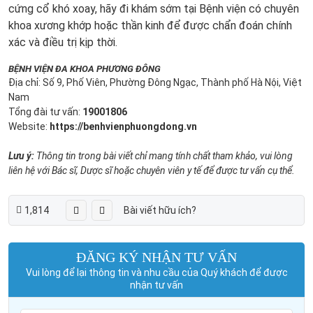
cứng cổ khó xoay, hãy đi khám sớm tại Bệnh viện có chuyên
khoa xương khớp hoặc thần kinh để được chẩn đoán chính
xác và điều trị kịp thời.
BỆNH VIỆN ĐA KHOA PHƯƠNG ĐÔNG
Địa chỉ: Số 9, Phố Viên, Phường Đông Ngạc, Thành phố Hà Nội, Việt
Nam
Tổng đài tư vấn:
19001806
Website:
https://benhvienphuongdong.vn
Lưu ý:
Thông tin trong bài viết chỉ mang tính chất tham khảo, vui lòng
liên hệ với Bác sĩ, Dược sĩ hoặc chuyên viên y tế để được tư vấn cụ thể.
1,814
Bài viết hữu ích?
ĐĂNG KÝ NHẬN TƯ VẤN
Vui lòng để lại thông tin và nhu cầu của Quý khách để được
nhận tư vấn