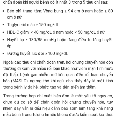
chẩn đoán khi người bệnh có ít nhất 3 trong 5 tiêu chí sau:
Béo phì trung tâm
: Vòng bụng ≥ 94 cm ở nam hoặc ≥ 80
cm ở nữ
Triglycerid máu
≥ 150 mg/dL
HDL-C giảm
: < 40 mg/dL ở nam hoặc < 50 mg/dL ở nữ
Huyết áp
≥ 130/85 mmHg hoặc đang điều trị tăng huyết
áp
Đường huyết lúc đói
≥ 100 mg/dL
Ngoài các tiêu chí chẩn đoán trên, hội chứng chuyển hóa còn
thường đi kèm với nhiều rối loạn khác như viêm mạn tính mức
độ thấp, bệnh gan nhiễm mỡ liên quan đến rối loạn chuyển
hóa (MASLD), ngưng thở khi ngủ, cho thấy đây là một tình
trạng bệnh lý đa hệ, phức tạp và tiến triển âm thầm.
Trong trường hợp chỉ xuất hiện đơn lẻ một yếu tố nguy cơ,
chưa đủ cơ sở để chẩn đoán hội chứng chuyển hóa, tuy
nhiên đây vẫn là dấu hiệu cảnh báo sớm làm tăng khả năng
mắc bệnh trong tương lai nếu không được kiểm soát kịp thời.