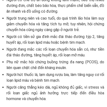
đường đơn, chất béo bão hòa, thực phẩm chế biến sẵn, đồ
ăn nhanh và đồ uống có đường.
Người trung niên và cao tuổi
, do quá trình lão hóa làm suy
giảm chuyển hóa và tăng tích tụ mỡ; tuy nhiên, hội chứng
chuyển hóa cũng ngày càng gặp ở người trẻ.
Người có tiền sử gia đình
mắc đái tháo đường týp 2, tăng
huyết áp, rối loạn lipid máu hoặc bệnh tim mạch.
Người đang mắc các rối loạn chuyển hóa sẵn có
, như tiền
đái tháo đường, tăng huyết áp, rối loạn mỡ máu.
Phụ nữ mắc hội chứng buồng trứng đa nang (PCOS)
, do
liên quan chặt chẽ đến kháng insulin.
Người hút thuốc lá, lạm dụng rượu bia
, làm tăng nguy cơ rối
loạn lipid máu và bệnh tim mạch.
Người căng thẳng kéo dài, ngủ không đủ giấc
, vì stress và
rối loạn giấc ngủ ảnh hưởng trực tiếp đến điều hòa
hormone và chuyển hóa.