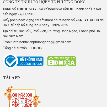
CÔNG TY TNHH TỔ HỢP Y TẾ PHƯƠNG ĐÔNG
ĐKKD số:
0101816147
- Sở kế hoạch và Đầu tư Thành phố Hà Nội
cấp ngày 27/11/2019
Giấy phép hoạt động cơ sở khám chữa bệnh số
234/BYT-GPHD
do
Bộ Y tế cấp bổ sung lần 3 ngày 18/09/2025
Địa chỉ trụ sở: Số 9, Phố Viên, Phường Đông Ngạc, Thành phố Hà
Nội, Việt Nam
Email:
info.benhvienphuongdong@gmail.com
Tổng đài tư vấn:
19001806
TẢI APP