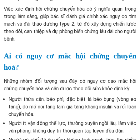
Việc xác định hội chứng chuyển hóa có ý nghĩa quan trọng
trong lâm sàng, giúp bác sĩ đánh giá chính xác nguy cơ tim
mạch và đái tháo đường type 2, từ đó xây dựng chiến lược
theo dõi, can thiệp và dự phòng biến chứng lâu dài cho người
bệnh.
Ai có nguy cơ mắc hội chứng chuyển
hoá?
Những nhóm đối tượng sau đây có nguy cơ cao mắc hội
chứng chuyển hóa và cần được theo dõi sức khỏe định kỳ:
Người thừa cân, béo phì
, đặc biệt là béo bụng (vòng eo
tăng), do mỡ nội tạng làm gia tăng kháng insulin và rối loạn
chuyển hóa.
Người ít vận động thể lực
, thường xuyên ngồi lâu, làm việc
văn phòng, không duy trì thói quen tập luyện đều đặn.
Người có chế độ ăn uống không lành mạnh
, tiêu thụ nhiều