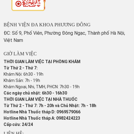
BỆNH VIỆN ĐA KHOA PHƯƠNG ĐÔNG
ĐC: Số 9, Phố Viên, Phường Đông Ngạc, Thành phố Hà Nội,
Việt Nam
GIỜ LÀM VIỆC
THỜI GIAN LÀM VIỆC TẠI PHÒNG KHÁM
Từ Thứ 2 - Thứ 7:
Khám Nội: 6h30 - 19h
Khám Sản: 7h - 19h
Khám Ngoại, Nhi, TMH, PHCN: 7h30 - 19h
Các ngày chủ nhật: 6h30 - 16h30
THỜI GIAN LÀM VIỆC TẠI NHÀ THUỐC
Từ Thứ 2 - Thứ 7: 7h - 20h và Chủ Nhật: 7h - 18h
Hotline Nhà Thuốc tháp D: 0969579066
Hotline Nhà Thuốc tháp A: 0982424223
Cấp cứu: 24/24
LIÊN HỆ: