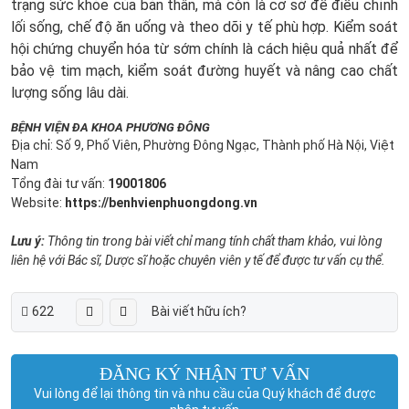
trạng sức khỏe của bản thân, mà còn là cơ sở để điều chỉnh
lối sống, chế độ ăn uống và theo dõi y tế phù hợp. Kiểm soát
hội chứng chuyển hóa từ sớm chính là cách hiệu quả nhất để
bảo vệ tim mạch, kiểm soát đường huyết và nâng cao chất
lượng sống lâu dài.
BỆNH VIỆN ĐA KHOA PHƯƠNG ĐÔNG
Địa chỉ: Số 9, Phố Viên, Phường Đông Ngạc, Thành phố Hà Nội, Việt
Nam
Tổng đài tư vấn:
19001806
Website:
https://benhvienphuongdong.vn
Lưu ý:
Thông tin trong bài viết chỉ mang tính chất tham khảo, vui lòng
liên hệ với Bác sĩ, Dược sĩ hoặc chuyên viên y tế để được tư vấn cụ thể.
622
Bài viết hữu ích?
ĐĂNG KÝ NHẬN TƯ VẤN
Vui lòng để lại thông tin và nhu cầu của Quý khách để được