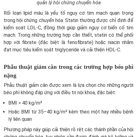
quản lý hội chứng chuyển hóa
Rối loạn lipid máu là yếu tố nguy cơ tim mạch quan trọng
trong hội chứng chuyển hóa. Statin thường được chỉ định để
kiểm soát LDL-C, đồng thời giúp giảm nguy cơ biến cố tim
mạch. Trong những trường hợp cần thiết, statin có thể phối
hợp với fibrate (đặc biệt là fenofibrate) hoặc niacin nhằm
đạt mục tiêu kiểm soát triglyceride và cải thiện HDL-C.
Phẫu thuật giảm cân trong các trường hợp béo phì
nặng
Phẫu thuật giảm cân được xem là lựa chọn cho những người
béo phì không đáp ứng với điều trị nội khoa, đặc biệt:
BMI > 40 kg/m²
Hoặc BMI từ 35–40 kg/m² kèm theo một hay nhiều bệnh
lý liên quan
Phương pháp này giúp cải thiện rõ rệt các thành phần của hội
chứng chuyển hóa, tuy nhiên cần được đánh giá kỹ lưỡng và