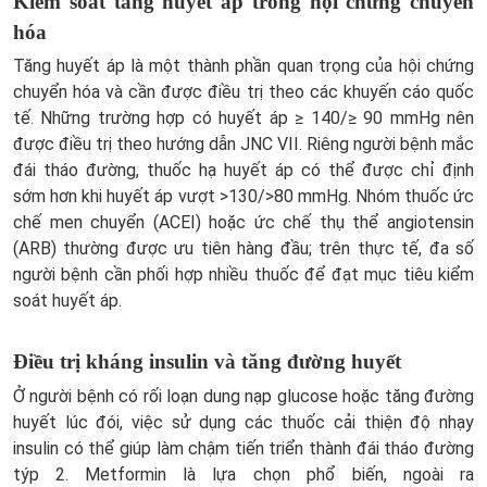
Kiểm soát tăng huyết áp trong hội chứng chuyển
hóa
Tăng huyết áp là một thành phần quan trọng của hội chứng
chuyển hóa và cần được điều trị theo các khuyến cáo quốc
tế. Những trường hợp có huyết áp ≥ 140/≥ 90 mmHg nên
được điều trị theo hướng dẫn JNC VII. Riêng người bệnh mắc
đái tháo đường, thuốc hạ huyết áp có thể được chỉ định
sớm hơn khi huyết áp vượt >130/>80 mmHg. Nhóm thuốc ức
chế men chuyển (ACEI) hoặc ức chế thụ thể angiotensin
(ARB) thường được ưu tiên hàng đầu; trên thực tế, đa số
người bệnh cần phối hợp nhiều thuốc để đạt mục tiêu kiểm
soát huyết áp.
Điều trị kháng insulin và tăng đường huyết
Ở người bệnh có rối loạn dung nạp glucose hoặc tăng đường
huyết lúc đói, việc sử dụng các thuốc cải thiện độ nhạy
insulin có thể giúp làm chậm tiến triển thành đái tháo đường
týp 2. Metformin là lựa chọn phổ biến, ngoài ra