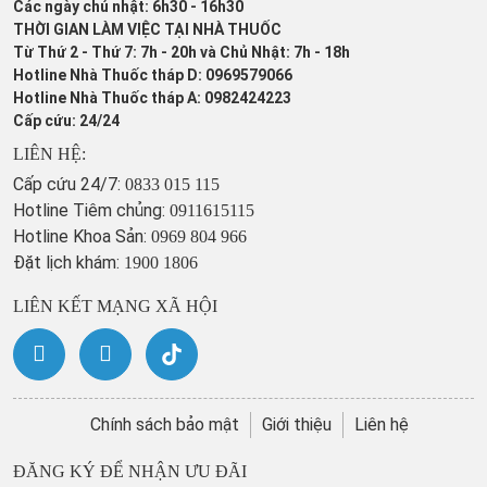
Các ngày chủ nhật: 6h30 - 16h30
THỜI GIAN LÀM VIỆC TẠI NHÀ THUỐC
Từ Thứ 2 - Thứ 7: 7h - 20h và Chủ Nhật: 7h - 18h
Hotline Nhà Thuốc tháp D: 0969579066
Hotline Nhà Thuốc tháp A: 0982424223
Cấp cứu: 24/24
LIÊN HỆ:
Cấp cứu 24/7:
0833 015 115
Hotline Tiêm chủng:
0911615115
Hotline Khoa Sản:
0969 804 966
Đặt lịch khám:
1900 1806
LIÊN KẾT MẠNG XÃ HỘI
Chính sách bảo mật
Giới thiệu
Liên hệ
ĐĂNG KÝ ĐỂ NHẬN ƯU ĐÃI