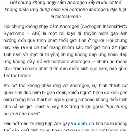
Hội chứng không nhạy cảm Androgen xảy ra khi cơ thể
không phản ứng đúng cách với hormone androgen, đặc biệt
là testosterone
Hội chứng không nhạy cảm Androgen (Androgen Insensitivity
Syndrome – AIS) là một rối loạn di truyền hiếm gặp ảnh
hưởng đến quá trình phát triển giới tính ở người. Hội chứng
này xảy ra khi cơ thể mang nhiễm sắc thể giới tính XY (giới
tính nam về mặt di truyền) nhưng không đáp ứng hoặc đáp
ứng không đầy đủ với hormone androgen – nhóm hormone
chịu trách nhiệm phát triển đặc điểm sinh dục nam, bao gồm
testosterone.
Khi cơ thể không phản ứng với androgen, sự hình thành cơ
quan sinh dục nam bị gián đoạn, khiến người bệnh có kiểu gen
nam nhưng hình thái bên ngoài giống nữ hoặc không điển hình
cho cả hai giới. Chính vì vậy, AIS từng được gọi là
“hội chứng
nữ hóa tinh hoàn”
.
Hầu hết các trường hợp AIS gây
vô sinh
, do tinh hoàn không
thể sản xuất tinh trùng hoặc cơ quan sinh dục nữ không đầy