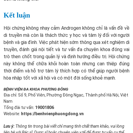
Kết luận
Hội chứng không nhạy cảm Androgen không chỉ là vấn đề về
di truyền mà còn là thách thức y học và tâm lý đối với người
bệnh và gia đình. Việc phát hiện sớm thông qua xét nghiệm di
truyền, đánh giá nội tiết và tư vấn đa chuyên khoa đóng vai
trò then chốt trong quản lý và định hướng điều trị. Hội chứng
này không thể chữa khỏi hoàn toàn nhưng can thiệp đúng
thời điểm và hỗ trợ tâm lý thích hợp có thể giúp người bệnh
hòa nhập tốt với xã hội và có một đời sống khoẻ mạnh.
BỆNH VIỆN ĐA KHOA PHƯƠNG ĐÔNG
Địa chỉ: Số 9, Phố Viên, Phường Đông Ngạc, Thành phố Hà Nội, Việt
Nam
Tổng đài tư vấn:
19001806
Website:
https://benhvienphuongdong.vn
Lưu ý:
Thông tin trong bài viết chỉ mang tính chất tham khảo, vui lòng
liên hệ với Bác sĩ, Dược sĩ hoặc chuyên viên y tế để được tư vấn cụ thể.