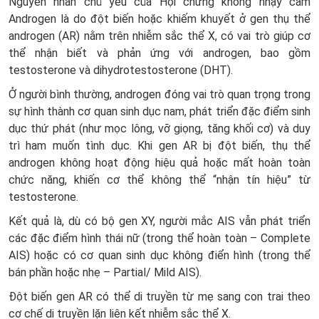
Nguyên nhân chủ yếu của Hội chứng không nhạy cảm
Androgen là do đột biến hoặc khiếm khuyết ở gen thụ thể
androgen (AR) nằm trên nhiễm sắc thể X, có vai trò giúp cơ
thể nhận biết và phản ứng với androgen, bao gồm
testosterone và dihydrotestosterone (DHT).
Ở người bình thường, androgen đóng vai trò quan trọng trong
sự hình thành cơ quan sinh dục nam, phát triển đặc điểm sinh
dục thứ phát (như mọc lông, vỡ giọng, tăng khối cơ) và duy
trì ham muốn tình dục. Khi gen AR bị đột biến, thụ thể
androgen không hoạt động hiệu quả hoặc mất hoàn toàn
chức năng, khiến cơ thể không thể “nhận tín hiệu” từ
testosterone.
Kết quả là, dù có bộ gen XY, người mắc AIS vẫn phát triển
các đặc điểm hình thái nữ (trong thể hoàn toàn – Complete
AIS) hoặc có cơ quan sinh dục không điển hình (trong thể
bán phần hoặc nhẹ – Partial/ Mild AIS).
Đột biến gen AR có thể di truyền từ mẹ sang con trai theo
cơ chế di truyền lặn liên kết nhiễm sắc thể X.