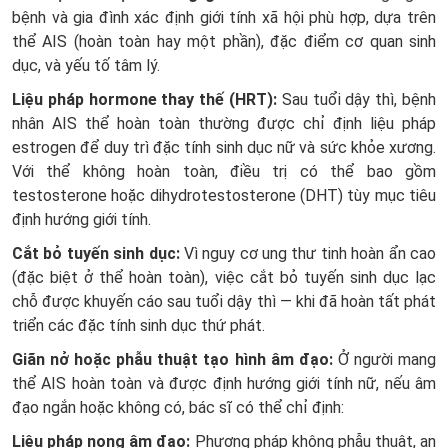
bệnh và gia đình xác định giới tính xã hội phù hợp, dựa trên
thể AIS (hoàn toàn hay một phần), đặc điểm cơ quan sinh
dục, và yếu tố tâm lý.
Liệu pháp hormone thay thế (HRT):
Sau tuổi dậy thì, bệnh
nhân AIS thể hoàn toàn thường được chỉ định liệu pháp
estrogen để duy trì đặc tính sinh dục nữ và sức khỏe xương.
Với thể không hoàn toàn, điều trị có thể bao gồm
testosterone hoặc dihydrotestosterone (DHT) tùy mục tiêu
định hướng giới tính.
Cắt bỏ tuyến sinh dục:
Vì nguy cơ ung thư tinh hoàn ẩn cao
(đặc biệt ở thể hoàn toàn), việc cắt bỏ tuyến sinh dục lạc
chỗ được khuyến cáo sau tuổi dậy thì — khi đã hoàn tất phát
triển các đặc tính sinh dục thứ phát.
Giãn nở hoặc phẫu thuật tạo hình âm đạo:
Ở người mang
thể AIS hoàn toàn và được định hướng giới tính nữ, nếu âm
đạo ngắn hoặc không có, bác sĩ có thể chỉ định:
Liệu pháp nong âm đạo:
Phương pháp không phẫu thuật, an