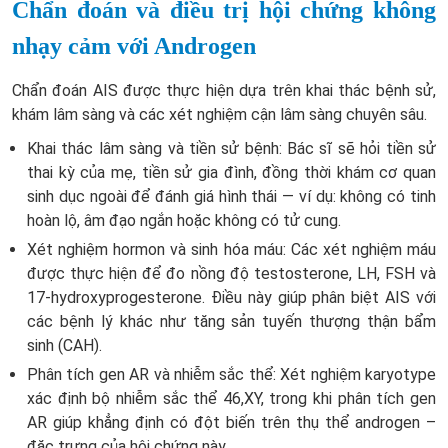
Chẩn đoán và điều trị hội chứng không
nhạy cảm với Androgen
Chẩn đoán AIS được thực hiện dựa trên khai thác bệnh sử,
khám lâm sàng và các xét nghiệm cận lâm sàng chuyên sâu.
Khai thác lâm sàng và tiền sử bệnh:
Bác sĩ sẽ hỏi tiền sử
thai kỳ của mẹ, tiền sử gia đình, đồng thời khám cơ quan
sinh dục ngoài để đánh giá hình thái — ví dụ: không có tinh
hoàn lộ, âm đạo ngắn hoặc không có tử cung.
Xét nghiệm hormon và sinh hóa máu:
Các xét nghiệm máu
được thực hiện để đo nồng độ testosterone, LH, FSH và
17-hydroxyprogesterone. Điều này giúp phân biệt AIS với
các bệnh lý khác như tăng sản tuyến thượng thận bẩm
sinh (CAH).
Phân tích gen AR và nhiễm sắc thể:
Xét nghiệm karyotype
xác định bộ nhiễm sắc thể 46,XY, trong khi phân tích gen
AR giúp khẳng định có đột biến trên thụ thể androgen –
đặc trưng của hội chứng này.