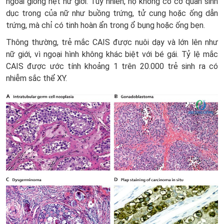
ngoài giống hệt nữ giới. Tuy nhiên, họ không có cơ quan sinh
dục trong của nữ như buồng trứng, tử cung hoặc ống dẫn
trứng, mà chỉ có tinh hoàn ẩn trong ổ bụng hoặc ống bẹn.
Thông thường, trẻ mắc CAIS được nuôi dạy và lớn lên như
nữ giới, vì ngoại hình không khác biệt với bé gái. Tỷ lệ mắc
CAIS được ước tính khoảng 1 trên 20.000 trẻ sinh ra có
nhiễm sắc thể XY.