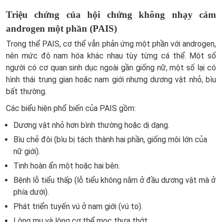
Triệu chứng của hội chứng không nhạy cảm
androgen một phần (PAIS)
Trong thể PAIS, cơ thể vẫn phản ứng một phần với androgen,
nên mức độ nam hóa khác nhau tùy từng cá thể. Một số
người có cơ quan sinh dục ngoài gần giống nữ, một số lại có
hình thái trung gian hoặc nam giới nhưng dương vật nhỏ, bìu
bất thường.
Các biểu hiện phổ biến của PAIS gồm:
Dương vật nhỏ hơn bình thường hoặc dị dạng.
Bìu chẻ đôi (bìu bị tách thành hai phần, giống môi lớn của
nữ giới).
Tinh hoàn ẩn một hoặc hai bên.
Bệnh lỗ tiểu thấp (lỗ tiểu không nằm ở đầu dương vật mà ở
phía dưới).
Phát triển tuyến vú ở nam giới (vú to).
Lông mu và lông cơ thể mọc thưa thớt.