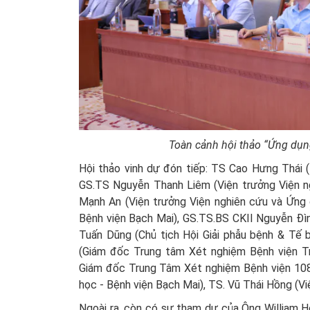
Toàn cảnh hội thảo “Ứng dụng
Hội thảo vinh dự đón tiếp: TS Cao Hưng Thái 
GS.TS Nguyễn Thanh Liêm (Viện trưởng Viện 
Mạnh An (Viện trưởng Viện nghiên cứu và Ứng
Bệnh viện Bạch Mai), GS.TS.BS CKII Nguyễn Đìn
Tuấn Dũng (Chủ tịch Hội Giải phẫu bệnh & T
(Giám đốc Trung tâm Xét nghiệm Bệnh viện T
Giám đốc Trung Tâm Xét nghiệm Bệnh viện 108
học - Bệnh viện Bạch Mai), TS. Vũ Thái Hồng (
Ngoài ra, còn có sự tham dự của Ông William Ho