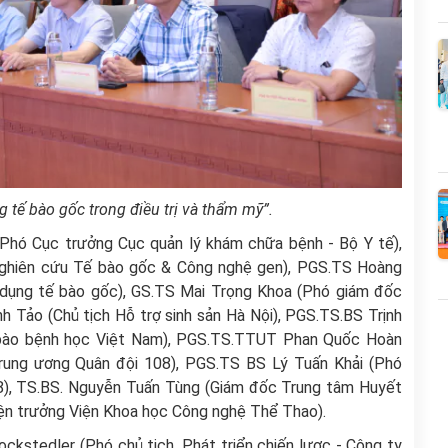
 tế bào gốc trong điều trị và thẩm mỹ”.
(Phó Cục trưởng Cục quản lý khám chữa bệnh - Bộ Y tế),
nghiên cứu Tế bào gốc & Công nghệ gen), PGS.TS Hoàng
 dụng tế bào gốc), GS.TS Mai Trọng Khoa (Phó giám đốc
h Tảo (Chủ tịch Hỗ trợ sinh sản Hà Nội), PGS.TS.BS Trịnh
ế bào bệnh học Việt Nam), PGS.TS.TTUT Phan Quốc Hoàn
rung ương Quân đội 108), PGS.TS BS Lý Tuấn Khải (Phó
), TS.BS. Nguyễn Tuấn Tùng (Giám đốc Trung tâm Huyết
Viện trưởng Viện Khoa học Công nghệ Thể Thao).
ckstedler (Phó chủ tịch, Phát triển chiến lược - Công ty