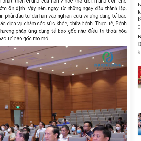
g phát triển chung của nền y học thế giới, mang đến cho
K
ớm ổn định. Vậy nên, ngay từ những ngày đầu thành lập,
k
n phải đầu tư dài hạn vào nghiên cứu và ứng dụng tế bào
K
các dịch vụ chăm sóc sức khỏe, chữa bệnh. Thực tế, Bệnh
hương pháp ứng dụng tế bào gốc như điều trị thoái hóa
N
 hoặc tế bào gốc mô mỡ.
Đ
k