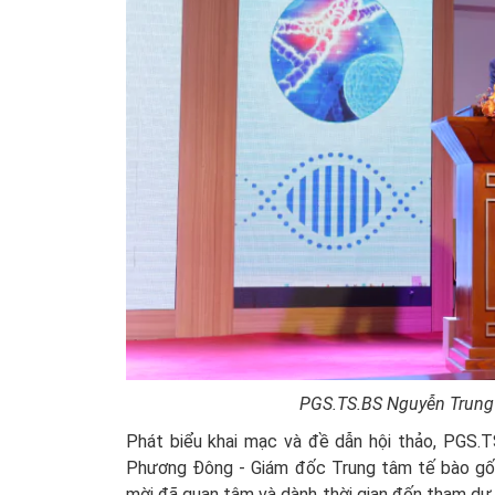
PGS.TS.BS Nguyễn Trung 
Phát biểu khai mạc và đề dẫn hội thảo, PGS.
Phương Đông - Giám đốc Trung tâm tế bào gố
mời đã quan tâm và dành thời gian đến tham dự