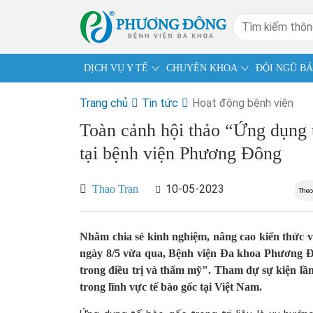
DỊCH VỤ Y TẾ
CHUYÊN KHOA
ĐỘI NGŨ BÁ
Trang chủ
Tin tức
Hoạt động bệnh viện
Toàn cảnh hội thảo “Ứng dụng t
tại bệnh viện Phương Đông
10-05-2023
Thao Tran
Nhằm chia sẻ kinh nghiệm, nâng cao kiến thức v
ngày 8/5 vừa qua, Bệnh viện Đa khoa Phương Đ
trong điều trị và thẩm mỹ". Tham dự sự kiện lần
trong lĩnh vực tế bào gốc tại Việt Nam.