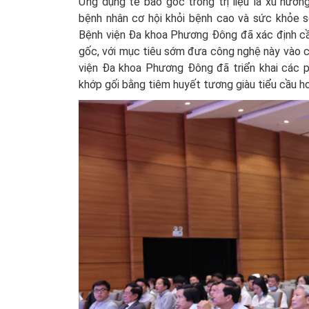
Ứng dụng tế bào gốc trong trị liệu là xu hướn
bệnh nhân cơ hội khỏi bệnh cao và sức khỏe s
Bệnh viện Đa khoa Phương Đông đã xác định cầ
gốc, với mục tiêu sớm đưa công nghệ này vào 
viện Đa khoa Phương Đông đã triển khai các p
khớp gối bằng tiêm huyết tương giàu tiểu cầu