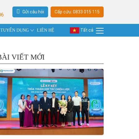
Gửi câu hỏi
Cấp cứu: 0833 015 115
06
Tất cả
TUYỂN DỤNG
LIÊN HỆ
BÀI VIẾT MỚI