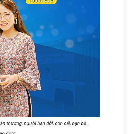
n thương, người bạn đời, con cái, bạn bè…
bao gồm: