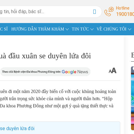
Hotline
190018
C SĨ
HƯỚNG DẪN THĂM KHÁM
TIN TỨC
VỀ CHÚNG TÔI
à đầu xuân se duyên lứa đôi
uên đi một năm 2020 đầy biến cố với cuộc khủng hoảng toàn
người trân trọng sức khỏe của mình và người thân hơn. “Hộp
Đa khoa Phương Đông như một gợi ý quà tặng thiết thực và
se duyên lứa đôi