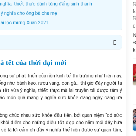
ghĩa, thiết thực dành tặng đấng sinh thành
K
k
 ý nghĩa cho ông bà cha mẹ
K
tài lộc mừng Xuân 2021
N
Đ
k
 tết của thời đại mới
ng sự phát triển của nền kinh tế thị trường như hiện nay.
ng như bánh kẹo, rượu vang, con gà,.. thì giờ đây người ta
tết vừa ý nghĩa, thiết thực mà lại truyền tải được tâm ý
các món quà mang ý nghĩa sức khỏe đang ngày càng ưa
ường chúc nhau sức khỏe đầu tiên, bởi quan niệm “có sức
t khởi điểm cho những điều tốt đẹp cho năm mới đầy hứa
sẽ là lời cảm ơn đầy ý nghĩa thể hiện được sự quan tâm,