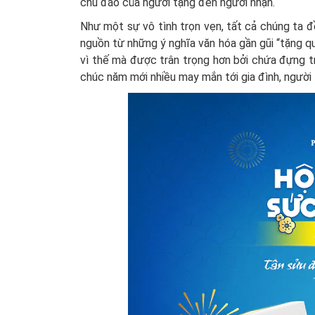
chu đáo của người tặng đến người nhận.
Như một sự vô tình trọn vẹn, tất cả chúng ta 
nguồn từ những ý nghĩa văn hóa gần gũi “tặng q
vì thế mà được trân trọng hơn bởi chứa đựng tro
chúc năm mới nhiều may mắn tới gia đình, người 