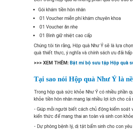
Gói khám tiền hôn nhân
01 Voucher miễn phí khám chuyên khoa
01 Voucher ăn nhẹ
01 Bình giữ nhiệt cao cấp
Chúng tôi tin rằng, Hộp quà Như Ý sẽ là lựa chọ
quà thiết thực, ý nghĩa và chính sách ưu đãi hấp
>>> XEM THÊM:
Bật mí bộ sưu tập Hộp quà
Tại sao nói Hộp quà Như Ý là nề
Trong hộp quà sức khỏe Như Ý có nhiều phần quà
khỏe tiền hôn nhân mang lại nhiều lợi ích cho cả
- Giúp mỗi người biết cách chủ động kiểm soát 
kiến thức để mang thai an toàn và sinh con khỏ
- Dự phòng bệnh lý, dị tật bẩm sinh cho con yêu 