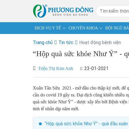
DỊCH VỤ Y TẾ
CHUYÊN KHOA
ĐỘI NGŨ BÁ
Trang chủ
Tin tức
Hoạt động bệnh viện
“Hộp quà sức khỏe Như Ý” - qu
23-01-2021
Triệu Thị Kim Anh
Xuân Tân Sửu 2021 - mở đầu cho thập kỷ mới, để q
cầu do covid 19 gây ra. Đại dịch cũng khiến nhiều 
quà sức khỏe Như Ý” - được xây lên bởi Bệnh viện 
tinh tế nhân dịp năm mới.
“Hộp quà sức khỏe Như Ý” - quà đầu xuân 