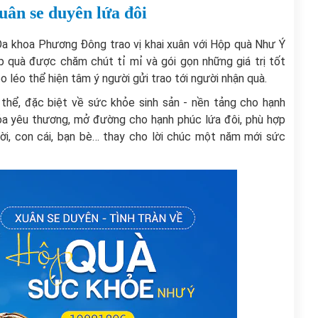
ân se duyên lứa đôi
Đa khoa Phương Đông trao vị khai xuân với Hộp quà Như Ý
p quà được chăm chút tỉ mỉ và gói gọn những giá trị tốt
éo léo thể hiện tâm ý người gửi trao tới người nhận quà.
thể, đặc biệt về sức khỏe sinh sản - nền tảng cho hạnh
tỏa yêu thương, mở đường cho hạnh phúc lứa đôi, phù hợp
ời, con cái, bạn bè… thay cho lời chúc một năm mới sức