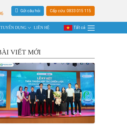
Gửi câu hỏi
Cấp cứu: 0833 015 115
06
Tất cả
TUYỂN DỤNG
LIÊN HỆ
BÀI VIẾT MỚI