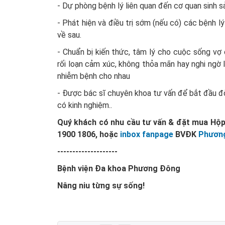
- Dự phòng bệnh lý liên quan đến cơ quan sinh s
- Phát hiện và điều trị sớm (nếu có) các bệnh l
về sau.
- Chuẩn bị kiến thức, tâm lý cho cuộc sống vợ c
rối loạn cảm xúc, không thỏa mãn hay nghi ngờ lẫ
nhiễm bệnh cho nhau
- Được bác sĩ chuyên khoa tư vấn để bắt đầu đờ
có kinh nghiệm..
Quý khách có nhu cầu tư vấn & đặt mua Hộp 
1900 1806, hoặc
inbox fanpage
BVĐK
Phươn
--------------------
Bệnh viện Đa khoa Phương Đông
Nâng niu từng sự sống!