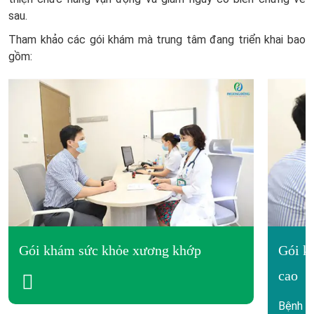
sau.
Tham khảo các gói khám mà trung tâm đang triển khai bao
gồm:
Gói khám sức khỏe xương khớp
Gói k
cao
Bệnh xư