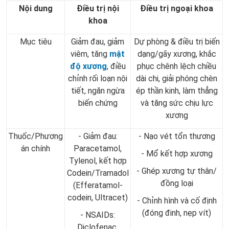
Nội dung
Điều trị nội
Điều trị ngoại khoa
khoa
Mục tiêu
Giảm đau, giảm
Dự phòng & điều trị biến
viêm, tăng
mật
dạng/gãy xương, khắc
độ xương
, điều
phục chênh lệch chiều
chỉnh rối loạn nội
dài chi, giải phóng chèn
tiết, ngăn ngừa
ép thần kinh, làm thẳng
biến chứng
và tăng sức chịu lực
xương
Thuốc/Phương
- Giảm đau:
- Nạo vét tổn thương
án chính
Paracetamol,
- Mổ kết hợp xương
Tylenol, kết hợp
- Ghép xương tự thân/
Codein/Tramadol
đồng loại
(Efferatamol-
codein, Ultracet)
- Chỉnh hình và cố định
(đóng đinh, nẹp vít)
- NSAIDs:
Diclofenac,