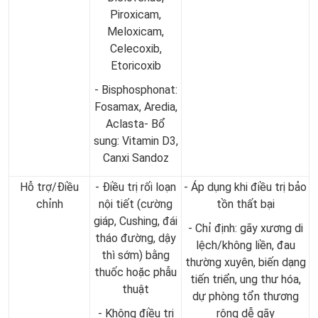
Piroxicam,
Meloxicam,
Celecoxib,
Etoricoxib
- Bisphosphonat:
Fosamax, Aredia,
Aclasta- Bổ
sung: Vitamin D3,
Canxi Sandoz
Hỗ trợ/Điều
- Điều trị rối loạn
- Áp dụng khi điều trị bảo
chỉnh
nội tiết (cường
tồn thất bại
giáp, Cushing, đái
- Chỉ định: gãy xương di
tháo đường, dậy
lệch/không liền, đau
thì sớm) bằng
thường xuyên, biến dạng
thuốc hoặc phẫu
tiến triển, ung thư hóa,
thuật
dự phòng tổn thương
- Không điều trị
rộng dễ gãy