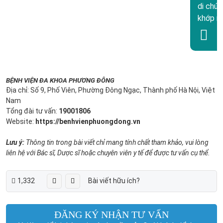
di chứn
khớp n
BỆNH VIỆN ĐA KHOA PHƯƠNG ĐÔNG
Địa chỉ: Số 9, Phố Viên, Phường Đông Ngạc, Thành phố Hà Nội, Việt
Nam
Tổng đài tư vấn:
19001806
Website:
https://benhvienphuongdong.vn
Lưu ý:
Thông tin trong bài viết chỉ mang tính chất tham khảo, vui lòng
liên hệ với Bác sĩ, Dược sĩ hoặc chuyên viên y tế để được tư vấn cụ thể.
1,332
Bài viết hữu ích?
ĐĂNG KÝ NHẬN TƯ VẤN