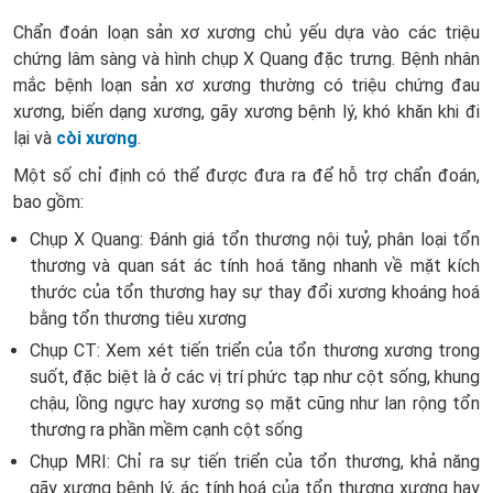
Chẩn đoán loạn sản xơ xương chủ yếu dựa vào các triệu
chứng lâm sàng và hình chụp X Quang đặc trưng. Bệnh nhân
mắc bệnh loạn sản xơ xương thường có triệu chứng đau
xương, biến dạng xương, gãy xương bệnh lý, khó khăn khi đi
lại và
còi xương
.
Một số chỉ định có thể được đưa ra để hỗ trợ chẩn đoán,
bao gồm:
Chụp X Quang: Đánh giá tổn thương nội tuỷ, phân loại tổn
thương và quan sát ác tính hoá tăng nhanh về mặt kích
thước của tổn thương hay sự thay đổi xương khoáng hoá
bằng tổn thương tiêu xương
Chụp CT: Xem xét tiến triển của tổn thương xương trong
suốt, đặc biệt là ở các vị trí phức tạp như cột sống, khung
chậu, lồng ngực hay xương sọ mặt cũng như lan rộng tổn
thương ra phần mềm cạnh cột sống
Chụp MRI: Chỉ ra sự tiến triển của tổn thương, khả năng
gãy xương bệnh lý, ác tính hoá của tổn thương xương hay