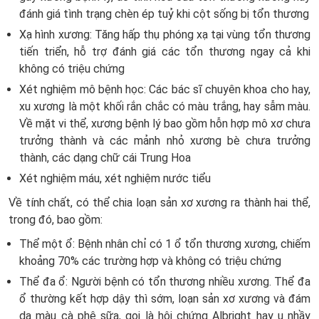
đánh giá tình trạng chèn ép tuỷ khi cột sống bị tổn thương
Xạ hình xương: Tăng hấp thụ phóng xạ tại vùng tổn thương
tiến triển, hỗ trợ đánh giá các tổn thương ngay cả khi
không có triệu chứng
Xét nghiệm mô bệnh học: Các bác sĩ chuyên khoa cho hay,
xu xương là một khối rắn chắc có màu trắng, hay sẫm màu.
Về mặt vi thể, xương bệnh lý bao gồm hỗn hợp mô xơ chưa
trưởng thành và các mảnh nhỏ xương bè chưa trưởng
thành, các dạng chữ cái Trung Hoa
Xét nghiệm máu, xét nghiệm nước tiểu
Về tính chất, có thể chia loạn sản xơ xương ra thành hai thể,
trong đó, bao gồm:
Thể một ổ: Bệnh nhân chỉ có 1 ổ tổn thương xương, chiếm
khoảng 70% các trường hợp và không có triệu chứng
Thể đa ổ: Người bệnh có tổn thương nhiều xương. Thể đa
ổ thường kết hợp dậy thì sớm, loạn sản xơ xương và đám
da màu cà phê sữa, gọi là hội chứng Albright hay u nhầy