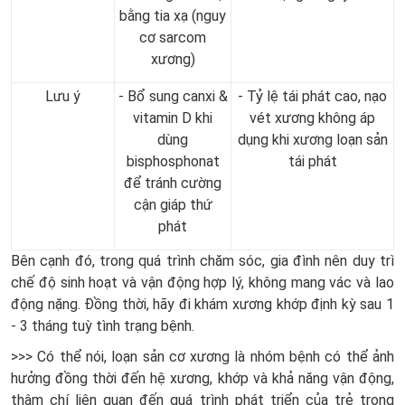
bằng tia xạ (nguy
cơ sarcom
xương)
Lưu ý
- Bổ sung canxi &
- Tỷ lệ tái phát cao, nạo
vitamin D khi
vét xương không áp
dùng
dụng khi xương loạn sản
bisphosphonat
tái phát
để tránh cường
cận giáp thứ
phát
Bên cạnh đó, trong quá trình chăm sóc, gia đình nên duy trì
chế độ sinh hoạt và vận động hợp lý, không mang vác và lao
động nặng. Đồng thời, hãy đi khám xương khớp định kỳ sau 1
- 3 tháng tuỳ tình trạng bệnh.
>>> Có thể nói, l
oạn sản cơ xương là nhóm bệnh có thể ảnh
hưởng đồng thời đến hệ xương, khớp và khả năng vận động,
thậm chí liên quan đến quá trình phát triển của trẻ trong