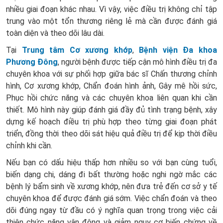
nhiều giai đoạn khác nhau. Vì vậy, việc điều trị không chỉ tập
trung vào một tổn thương riêng lẻ mà cần được đánh giá
toàn diện và theo dõi lâu dài.
Tại
Trung tâm Cơ xương khớp
,
Bệnh viện Đa khoa
Phương Đông
, người bệnh được tiếp cận mô hình điều trị đa
chuyên khoa với sự phối hợp giữa bác sĩ Chấn thương chỉnh
hình, Cơ xương khớp, Chẩn đoán hình ảnh, Gây mê hồi sức,
Phục hồi chức năng và các chuyên khoa liên quan khi cần
thiết. Mô hình này giúp đánh giá đầy đủ tình trạng bệnh, xây
dựng kế hoạch điều trị phù hợp theo từng giai đoạn phát
triển, đồng thời theo dõi sát hiệu quả điều trị để kịp thời điều
chỉnh khi cần.
Nếu bạn có dấu hiệu thấp hơn nhiều so với bạn cùng tuổi,
biến dạng chi, dáng đi bất thường hoặc nghi ngờ mắc các
bệnh lý bẩm sinh về xương khớp, nên đưa trẻ đến cơ sở y tế
chuyên khoa để được đánh giá sớm. Việc chẩn đoán và theo
dõi đúng ngay từ đầu có ý nghĩa quan trọng trong việc cải
thiện chức năng vận động và giảm nguy cơ biến chứng về