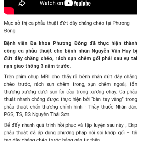
Mục sở thị ca phẫu thuật đứt dây chằng chéo tại Phương
Đông
Bệnh viện Đa khoa Phương Đông đã thực hiện thành
công ca phẫu thuật cho bệnh nhân Nguyễn Văn Huy bị
đứt dây chằng chéo, rách sụn chêm gối phải sau vụ tai
nạn giao thông 3 năm trước.
Trên phim chụp MRI cho thấy rõ bệnh nhân đứt dây chằng
chéo trước, rách sụn chêm trong, sụn chêm ngoài, tổn
thương xương dưới sụn lồi cầu trong xương chày. Ca phẫu
thuật nhanh chóng được thực hiện bởi “bàn tay vàng” trong
phẫu thuật chấn thương chỉnh hình - Thầy thuốc Nhân dân,
PGS, TS, BS Nguyễn Thái Sơn.
Để đẩy nhanh quá trình hồi phục và tập luyện sau này , Ekip
phẫu thuật đã áp dụng phương pháp nội soi khớp gối – tái
tạo dây chằng chéo trước bằng gân tự thân.