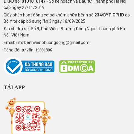
ĐKKD số:
0101816147
- Sở kế hoạch và Đầu tư Thành phố Hà Nội
cấp ngày 27/11/2019
Giấy phép hoạt động cơ sở khám chữa bệnh số
234/BYT-GPHD
do
Bộ Y tế cấp bổ sung lần 3 ngày 18/09/2025
Địa chỉ trụ sở: Số 9, Phố Viên, Phường Đông Ngạc, Thành phố Hà
Nội, Việt Nam
Email:
info.benhvienphuongdong@gmail.com
Tổng đài tư vấn:
19001806
TẢI APP