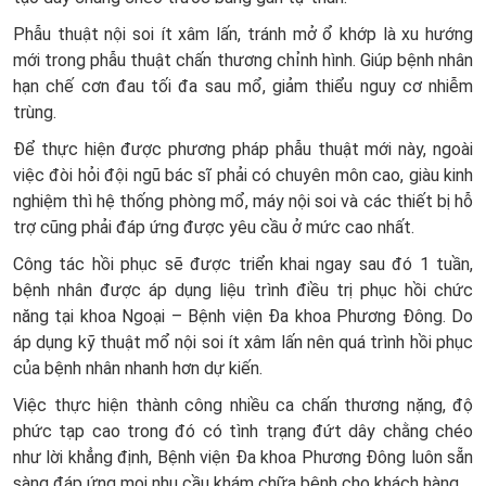
Phẫu thuật nội soi ít xâm lấn, tránh mở ổ khớp là xu hướng
mới trong phẫu thuật chấn thương chỉnh hình. Giúp bệnh nhân
hạn chế cơn đau tối đa sau mổ, giảm thiểu nguy cơ nhiễm
trùng.
Để thực hiện được phương pháp phẫu thuật mới này, ngoài
việc đòi hỏi đội ngũ bác sĩ phải có chuyên môn cao, giàu kinh
nghiệm thì hệ thống phòng mổ, máy nội soi và các thiết bị hỗ
trợ cũng phải đáp ứng được yêu cầu ở mức cao nhất.
Công tác hồi phục sẽ được triển khai ngay sau đó 1 tuần,
bệnh nhân được áp dụng liệu trình điều trị phục hồi chức
năng tại khoa Ngoại – Bệnh viện Đa khoa Phương Đông. Do
áp dụng kỹ thuật mổ nội soi ít xâm lấn nên quá trình hồi phục
của bệnh nhân nhanh hơn dự kiến.
Việc thực hiện thành công nhiều ca chấn thương nặng, độ
phức tạp cao trong đó có tình trạng đứt dây chằng chéo
như lời khẳng định, Bệnh viện Đa khoa Phương Đông luôn sẵn
sàng đáp ứng mọi nhu cầu khám chữa bệnh cho khách hàng.