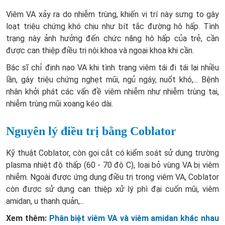
Viêm VA xảy ra do nhiễm trùng, khiến vị trí này sưng to gây
loạt triệu chứng khó chịu như bít tắc đường hô hấp. Tình
trạng này ảnh hưởng đến chức năng hô hấp của trẻ, cần
được can thiệp điều trị nội khoa và ngoại khoa khi cần.
Bác sĩ chỉ định nạo VA khi tình trạng viêm tái đi tái lại nhiều
lần, gây triệu chứng nghẹt mũi, ngủ ngáy, nuốt khó,... Bệnh
nhân khởi phát các vấn đề viêm nhiễm như nhiễm trùng tai,
nhiễm trùng mũi xoang kéo dài.
Nguyên lý điều trị bằng Coblator
Kỹ thuật Coblator, còn gọi cắt có kiểm soát sử dụng trường
plasma nhiệt độ thấp (60 - 70 độ C), loại bỏ vùng VA bị viêm
nhiễm. Ngoài được ứng dụng điều trị trong viêm VA, Coblator
còn được sử dụng can thiệp xử lý phì đại cuốn mũi, viêm
amidan, u thanh quản,...
Xem thêm:
Phân biệt viêm VA và viêm amidan khác nhau