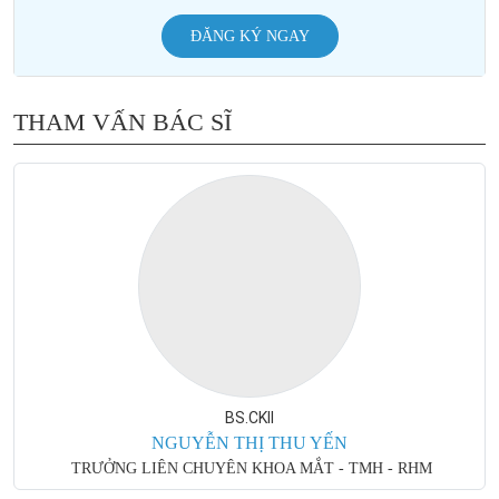
ĐĂNG KÝ NGAY
THAM VẤN BÁC SĨ
BS.CKII
NGUYỄN THỊ THU YẾN
TRƯỞNG LIÊN CHUYÊN KHOA MẮT - TMH - RHM