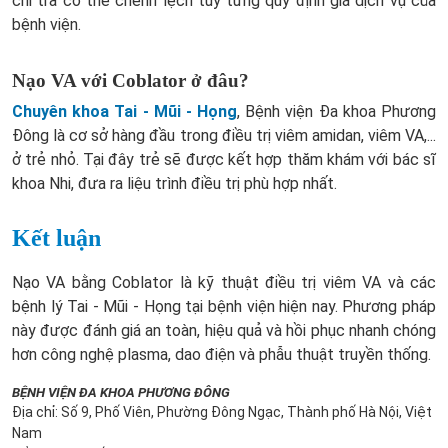
chi trả có thể chênh lệch tùy từng quy định giá dịch vụ của
bệnh viện.
Nạo VA với Coblator ở đâu?
Chuyên khoa Tai - Mũi - Họng
, Bệnh viện Đa khoa Phương
Đông là cơ sở hàng đầu trong điều trị viêm amidan, viêm VA,...
ở trẻ nhỏ. Tại đây trẻ sẽ được kết hợp thăm khám với bác sĩ
khoa Nhi, đưa ra liệu trình điều trị phù hợp nhất.
Kết luận
Nạo VA bằng Coblator​ là kỹ thuật điều trị viêm VA và các
bệnh lý Tai - Mũi - Họng tại bệnh viện hiện nay. Phương pháp
này được đánh giá an toàn, hiệu quả và hồi phục nhanh chóng
hơn công nghệ plasma, dao điện và phẫu thuật truyền thống.
BỆNH VIỆN ĐA KHOA PHƯƠNG ĐÔNG
Địa chỉ: Số 9, Phố Viên, Phường Đông Ngạc, Thành phố Hà Nội, Việt
Nam