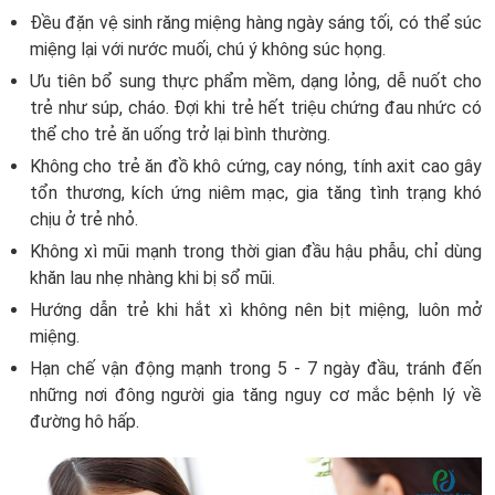
Đều đặn vệ sinh răng miệng hàng ngày sáng tối, có thể súc
miệng lại với nước muối, chú ý không súc họng.
Ưu tiên bổ sung thực phẩm mềm, dạng lỏng, dễ nuốt cho
trẻ như súp, cháo. Đợi khi trẻ hết triệu chứng đau nhức có
thể cho trẻ ăn uống trở lại bình thường.
Không cho trẻ ăn đồ khô cứng, cay nóng, tính axit cao gây
tổn thương, kích ứng niêm mạc, gia tăng tình trạng khó
chịu ở trẻ nhỏ.
Không xì mũi mạnh trong thời gian đầu hậu phẫu, chỉ dùng
khăn lau nhẹ nhàng khi bị sổ mũi.
Hướng dẫn trẻ khi hắt xì không nên bịt miệng, luôn mở
miệng.
Hạn chế vận động mạnh trong 5 - 7 ngày đầu, tránh đến
những nơi đông người gia tăng nguy cơ mắc bệnh lý về
đường hô hấp.