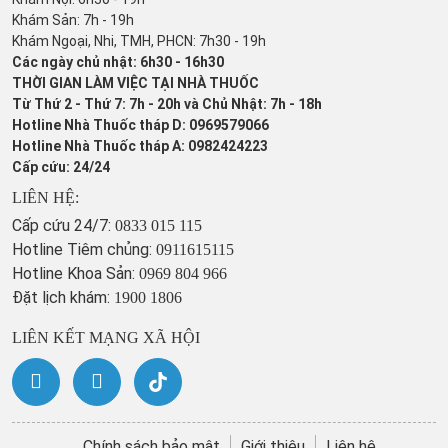
Khám Sản: 7h - 19h
Khám Ngoại, Nhi, TMH, PHCN: 7h30 - 19h
Các ngày chủ nhật: 6h30 - 16h30
THỜI GIAN LÀM VIỆC TẠI NHÀ THUỐC
Từ Thứ 2 - Thứ 7: 7h - 20h và Chủ Nhật: 7h - 18h
Hotline Nhà Thuốc tháp D: 0969579066
Hotline Nhà Thuốc tháp A: 0982424223
Cấp cứu: 24/24
LIÊN HỆ:
Cấp cứu 24/7:
0833 015 115
Hotline Tiêm chủng:
0911615115
Hotline Khoa Sản:
0969 804 966
Đặt lịch khám:
1900 1806
LIÊN KẾT MẠNG XÃ HỘI
Chính sách bảo mật
Giới thiệu
Liên hệ