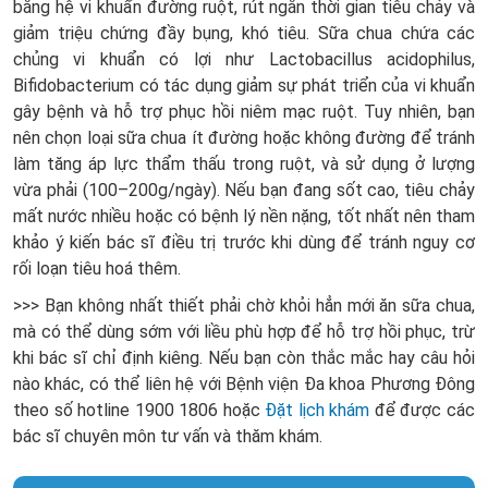
bằng hệ vi khuẩn đường ruột, rút ngắn thời gian tiêu chảy và
giảm triệu chứng đầy bụng, khó tiêu. Sữa chua chứa các
chủng vi khuẩn có lợi như Lactobacillus acidophilus,
Bifidobacterium có tác dụng giảm sự phát triển của vi khuẩn
gây bệnh và hỗ trợ phục hồi niêm mạc ruột. Tuy nhiên, bạn
nên chọn loại sữa chua ít đường hoặc không đường để tránh
làm tăng áp lực thẩm thấu trong ruột, và sử dụng ở lượng
vừa phải (100–200g/ngày). Nếu bạn đang sốt cao, tiêu chảy
mất nước nhiều hoặc có bệnh lý nền nặng, tốt nhất nên tham
khảo ý kiến bác sĩ điều trị trước khi dùng để tránh nguy cơ
rối loạn tiêu hoá thêm.
>>> Bạn không nhất thiết phải chờ khỏi hẳn mới ăn sữa chua,
mà có thể dùng sớm với liều phù hợp để hỗ trợ hồi phục, trừ
khi bác sĩ chỉ định kiêng. Nếu
bạn còn thắc mắc hay câu hỏi
nào khác, có thể liên hệ với Bệnh viện Đa khoa Phương Đông
theo số hotline
1900 1806
hoặc
Đặt lịch khám
để được các
bác sĩ chuyên môn tư vấn và thăm khám.