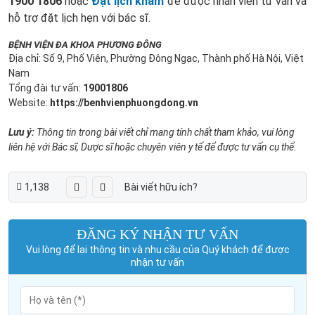
1900 1806
hoặc
Đặt lịch khám
để được nhân viên tư vấn và
hỗ trợ đặt lịch hẹn với bác sĩ.
BỆNH VIỆN ĐA KHOA PHƯƠNG ĐÔNG
Địa chỉ: Số 9, Phố Viên, Phường Đông Ngạc, Thành phố Hà Nội, Việt
Nam
Tổng đài tư vấn:
19001806
Website:
https://benhvienphuongdong.vn
Lưu ý:
Thông tin trong bài viết chỉ mang tính chất tham khảo, vui lòng
liên hệ với Bác sĩ, Dược sĩ hoặc chuyên viên y tế để được tư vấn cụ thể.
1,138
Bài viết hữu ích?
ĐĂNG KÝ NHẬN TƯ VẤN
Vui lòng để lại thông tin và nhu cầu của Quý khách để được
nhận tư vấn