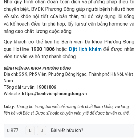
Nhờ quy trình chẩn đoán toàn diện và phương pháp điều trị
chuyên biệt, BVĐK Phương Đông giúp người bệnh hiểu rõ hơn
về sức khỏe nội tiết của bản thân, từ đó xây dựng lối sống
và kế hoạch điều trị phù hợp, lấy lại sự cân bằng hormone và
nâng cao chất lượng cuộc sống.
Quý khách có thể liên hệ Bệnh viện Đa khoa Phương Đông
qua Hotline
1900 1806
hoặc
Đặt lịch khám
để được nhân
viên tư vấn và hỗ trợ nhanh chóng.
BỆNH VIỆN ĐA KHOA PHƯƠNG ĐÔNG
Địa chỉ: Số 9, Phố Viên, Phường Đông Ngạc, Thành phố Hà Nội, Việt
Nam
Tổng đài tư vấn:
19001806
Website:
https://benhvienphuongdong.vn
Lưu ý:
Thông tin trong bài viết chỉ mang tính chất tham khảo, vui lòng
liên hệ với Bác sĩ, Dược sĩ hoặc chuyên viên y tế để được tư vấn cụ thể.
977
Bài viết hữu ích?