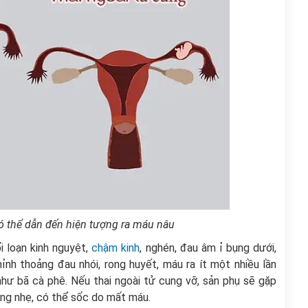
ó thể dẫn đến hiện tượng ra máu nâu
i loạn kinh nguyệt,
chậm kinh
, nghén, đau âm ỉ bụng dưới,
ỉnh thoảng đau nhói, rong huyết, máu ra ít một nhiều lần
như bã cà phê. Nếu thai ngoài tử cung vỡ, sản phụ sẽ gặp
ớng nhẹ, có thể sốc do mất máu.