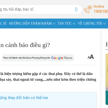
Hotline
190018
C SĨ
HƯỚNG DẪN THĂM KHÁM
TIN TỨC
VỀ CHÚNG TÔI
n cảnh báo điều gì?
à hiện tượng hiếm gặp ở các thai phụ. Đây có thể là dấu
ọa sảy, thai ngoài tử cung,...nếu như kèm theo triệu chứng
những thay đổi trên cơ thể mẹ