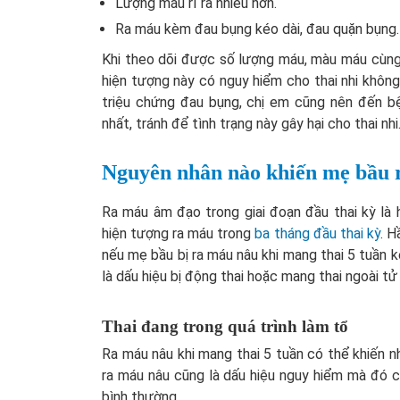
Lượng máu rỉ ra nhiều hơn.
Ra máu kèm đau bụng kéo dài, đau quặn bụng.
Khi theo dõi được số lượng máu, màu máu cùng
hiện tượng này có nguy hiểm cho thai nhi khôn
triệu chứng đau bụng, chị em cũng nên đến b
nhất, tránh để tình trạng này gây hại cho thai nhi
Nguyên nhân nào khiến mẹ bầu r
Ra máu âm đạo trong giai đoạn đầu thai kỳ là
hiện tượng ra máu trong
ba tháng đầu thai kỳ
. H
nếu mẹ bầu bị ra máu nâu khi mang thai 5 tuần 
là dấu hiệu bị động thai hoặc mang thai ngoài tử
Thai đang trong quá trình làm tổ
Ra máu nâu khi mang thai 5 tuần có thể khiến nh
ra máu nâu cũng là dấu hiệu nguy hiểm mà đó c
bình thường.