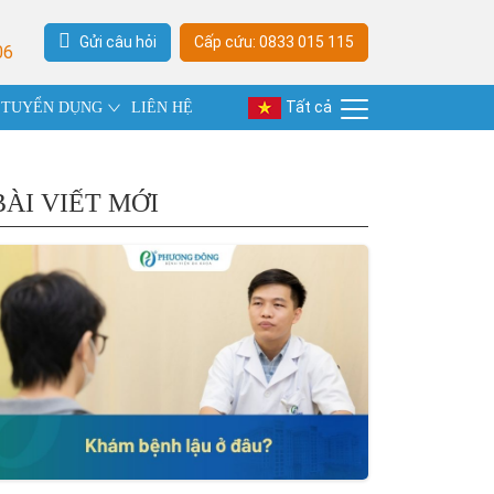
Gửi câu hỏi
Cấp cứu: 0833 015 115
06
Tất cả
TUYỂN DỤNG
LIÊN HỆ
BÀI VIẾT MỚI