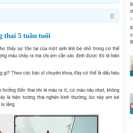
K
t
K
thai 5 tuần tuổi
c
B
ho thấy sự tồn tại của một sinh linh bé nhỏ trong cơ thể
ượng máu chảy ra mà chị em cần xác định được đó là hiện
ng gì? Theo các bác sĩ chuyên khoa, đây có thể là dấu hiệu
 hưởng đến thai nhi là máu ra ít, có màu nâu nhạt, không
y là hiện tượng thai nghén bình thường, lúc này em bé
lo lắng.