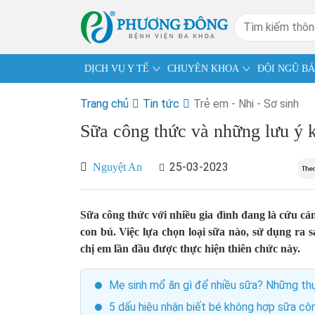
DỊCH VỤ Y TẾ
CHUYÊN KHOA
ĐỘI NGŨ BÁ
Trang chủ
Tin tức
Trẻ em - Nhi - Sơ sinh
Sữa công thức và những lưu ý k
25-03-2023
Nguyệt An
Sữa công thức với nhiều gia đình đang là cứu cá
con bú. Việc lựa chọn loại sữa nào, sử dụng ra s
chị em lần đầu được thực hiện thiên chức này.
Mẹ sinh mổ ăn gì để nhiều sữa? Những th
5 dấu hiệu nhận biết bé không hợp sữa cô