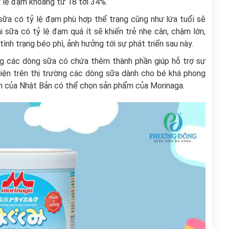
ỷ lệ đạm khoảng từ 18 tới 34%.
 sữa có tỷ lệ đạm phù hợp thể trạng cũng như lứa tuổi sẽ
ại sữa có tỷ lệ đạm quá ít sẽ khiến trẻ nhẹ cân, chậm lớn,
nh trạng béo phì, ảnh hưởng tới sự phát triển sau này.
g các dòng sữa có chứa thêm thành phần giúp hỗ trợ sự
Hiện trên thị trường các dòng sữa dành cho bé khá phong
m của Nhật Bản có thể chọn sản phẩm của Morinaga.