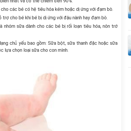
 biến nhất và có thể chiếm đến 90%.
 cho các bé có hệ tiêu hóa kém hoặc dị ứng với đạm bò.
 trợ cho bé khi bé bị dị ứng với đậu nành hay đạm bò.
là nhóm sữa dành cho các bé bị rối loạn tiêu hóa, nôn trớ
dạng chủ yếu bao gồm: Sữa bột, sữa thanh đặc hoặc sữa
iệc lựa chọn loại sữa cho con mình.