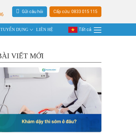
Gửi câu hỏi
Cấp cứu: 0833 015 115
06
Tất cả
TUYỂN DỤNG
LIÊN HỆ
BÀI VIẾT MỚI