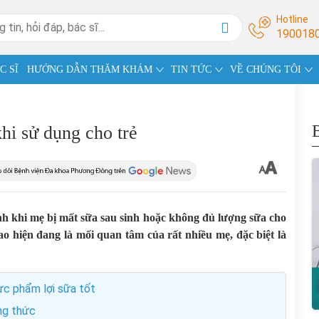
Hotline
190018
C SĨ
HƯỚNG DẪN THĂM KHÁM
TIN TỨC
VỀ CHÚNG TÔI
hi sử dụng cho trẻ
nh khi mẹ bị mất sữa sau sinh hoặc không đủ lượng sữa cho
ao hiện đang là mối quan tâm của rất nhiều mẹ, đặc biệt là
ực phẩm lợi sữa tốt
ng thức