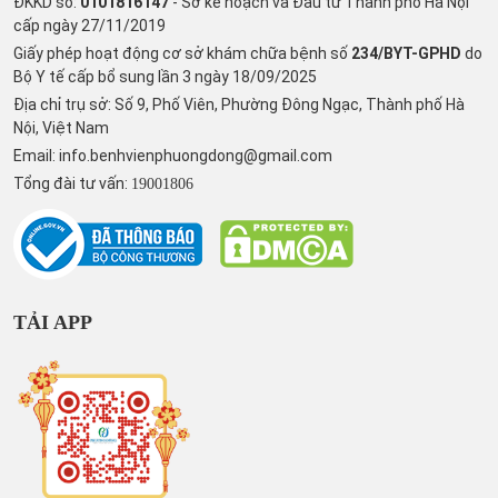
ĐKKD số:
0101816147
- Sở kế hoạch và Đầu tư Thành phố Hà Nội
cấp ngày 27/11/2019
Giấy phép hoạt động cơ sở khám chữa bệnh số
234/BYT-GPHD
do
Bộ Y tế cấp bổ sung lần 3 ngày 18/09/2025
Địa chỉ trụ sở: Số 9, Phố Viên, Phường Đông Ngạc, Thành phố Hà
Nội, Việt Nam
Email:
info.benhvienphuongdong@gmail.com
Tổng đài tư vấn:
19001806
TẢI APP