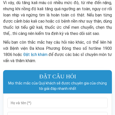
Vì vậy, dù tăng kali máu có nhiều mức độ, từ nhẹ đến nặng,
nhưng khi nồng độ kali tăng quá ngưỡng an toàn, nguy cơ rối
loạn nhịp và ngừng tim là hoàn toàn có thật. Nếu bạn từng
được cảnh báo kali cao hoặc có bệnh nền như suy thận, dùng
thuốc lợi tiểu giữ kali, thuốc ức chế men chuyển, chẹn thụ
thể,...thì càng nên kiểm tra định kỳ và theo dõi sát sao.
Nếu
bạn còn thắc mắc hay câu hỏi nào khác, có thể liên hệ
với Bệnh viện Đa khoa Phương Đông theo số hotline
1900
1806
hoặc
Đặt lịch khám
để được các bác sĩ chuyên môn tư
vấn và thăm khám.
ĐẶT CÂU HỎI
Mọi thắc mắc của Quý khách sẽ được chuyên gia của chúng
tôi giải đáp nhanh nhất