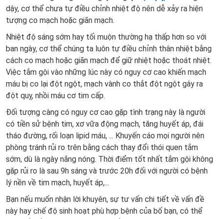
dậy, cơ thể chưa tự điều chỉnh nhiệt độ nên dễ xảy ra hiện
tượng co mạch hoặc giãn mạch.
Nhiệt độ sáng sớm hay tối muộn thường hạ thấp hơn so với
ban ngày, cơ thể chúng ta luôn tự điều chỉnh thân nhiệt bằng
cách co mạch hoặc giãn mạch để giữ nhiệt hoặc thoát nhiệt.
Việc tắm gội vào những lúc này có nguy cơ cao khiến mạch
máu bị co lại đột ngột, mạch vành co thắt đột ngột gây ra
đột quỵ, nhồi máu cơ tim cấp.
Đối tượng càng có nguy cơ cao gặp tình trạng này là người
có tiền sử bệnh tim, xơ vữa động mạch, tăng huyết áp, đái
tháo đường, rối loạn lipid máu, ... Khuyến cáo mọi người nên
phòng tránh rủi ro trên bằng cách thay đổi thói quen tắm
sớm, dù là ngày nắng nóng. Thời điểm tốt nhất tắm gội không
gặp rủi ro là sau 9h sáng và trước 20h đối với người có bệnh
lý nền về tim mạch, huyết áp,...
Bạn nếu muốn nhận lời khuyên, sự tư vấn chi tiết về vấn đề
này hay chế độ sinh hoạt phù hợp bệnh của bố bạn, có thể