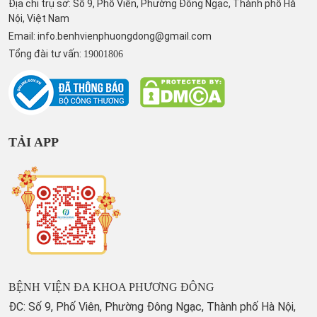
Địa chỉ trụ sở: Số 9, Phố Viên, Phường Đông Ngạc, Thành phố Hà
Nội, Việt Nam
Email:
info.benhvienphuongdong@gmail.com
Tổng đài tư vấn:
19001806
TẢI APP
BỆNH VIỆN ĐA KHOA PHƯƠNG ĐÔNG
ĐC: Số 9, Phố Viên, Phường Đông Ngạc, Thành phố Hà Nội,