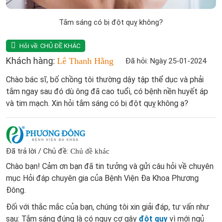
Tắm sáng có bị đột quỵ không?
Hỏi về:
CHỦ ĐỀ KHÁC
Khách hàng:
Lê Thanh Hằng
Đã hỏi: Ngày 25-01-2024
Chào bác sĩ, bố chồng tôi thường dậy tập thể dục và phải
tắm ngay sau đó dù ông đã cao tuổi, có bệnh nền huyết áp
và tim mạch. Xin hỏi tắm sáng có bị đột quỵ không ạ?
Đã trả lời / Chủ đề:
Chủ đề khác
Chào bạn! Cảm ơn bạn đã tin tưởng và gửi câu hỏi về chuyên
mục Hỏi đáp chuyên gia của Bệnh Viện Đa Khoa Phương
Đông.
Đối với thắc mắc của bạn, chúng tôi xin giải đáp, tư vấn như
sau: Tắm sáng đúng là có nguy cơ gây
đột quỵ
vì mới ngủ