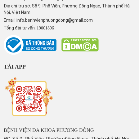
Địa chỉ trụ sở: Số 9, Phố Viên, Phường Đông Ngạc, Thành phố Hà
Nội, Việt Nam
Email:
info.benhvienphuongdong@gmail.com
Tổng đài tư vấn:
19001806
TẢI APP
BỆNH VIỆN ĐA KHOA PHƯƠNG ĐÔNG
ĐC: Số 9, Phố Viên, Phường Đông Ngạc, Thành phố Hà Nội,