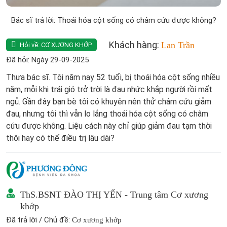
Bác sĩ trả lời: Thoái hóa cột sống có châm cứu được không?
Khách hàng:
Lan Trần
Hỏi về:
CƠ XƯƠNG KHỚP
Đã hỏi: Ngày 29-09-2025
Thưa bác sĩ. Tôi năm nay 52 tuổi, bị thoái hóa cột sống nhiều
năm, mỗi khi trái gió trở trời là đau nhức khắp người rồi mất
ngủ. Gần đây bạn bè tôi có khuyên nên thử châm cứu giảm
đau, nhưng tôi thì vẫn lo lắng thoái hóa cột sống có châm
cứu được không. Liệu cách này chỉ giúp giảm đau tạm thời
thôi hay có thể điều trị lâu dài?
ThS.BSNT ĐÀO THỊ YẾN - Trung tâm Cơ xương
khớp
Đã trả lời / Chủ đề:
Cơ xương khớp