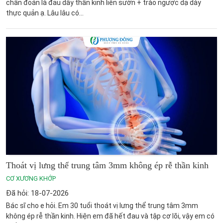
chẩn đoán là đau dây thần kinh liên sườn + trào ngược dạ dày
thực quản ạ. Lâu lâu có...
Thoát vị lưng thể trung tâm 3mm không ép rễ thần kinh
CƠ XƯƠNG KHỚP
Đã hỏi: 18-07-2026
Bác sĩ cho e hỏi. Em 30 tuổi thoát vị lưng thể trung tâm 3mm
không ép rễ thần kinh. Hiện em đã hết đau và tập cơ lõi, vậy em có