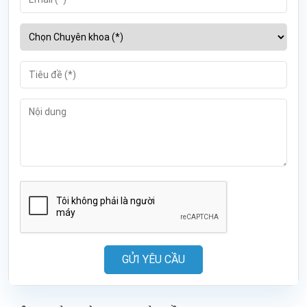
GỬI YÊU CẦU