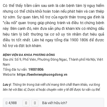
Có thể thấy trầm cảm sau sinh là căn bệnh tâm lý nguy hiểm
nhưng có thể chữa khỏi hoàn toàn nếu phát hiện và can thiệp
từ sớm. Sự quan tâm, hỗ trợ của người thân trong gia đình là
"cầu nối" quan trọng giúp phòng tránh và điều trị chứng bệnh
này. Bên cạnh đó, nên đưa sản phụ đi khám khi có những dấu
hiệu tâm lý bất thường tại cơ sở uy tín nhằm đạt hiệu quả
điều trị tốt nhất. Liên hệ ngay tổng đài 1900 1806 để được
hỗ trợ và đặt lịch khám.
BỆNH VIỆN ĐA KHOA PHƯƠNG ĐÔNG
Địa chỉ: Số 9, Phố Viên, Phường Đông Ngạc, Thành phố Hà Nội, Việt
Nam
Tổng đài tư vấn:
19001806
Website:
https://benhvienphuongdong.vn
Lưu ý:
Thông tin trong bài viết chỉ mang tính chất tham khảo, vui lòng
liên hệ với Bác sĩ, Dược sĩ hoặc chuyên viên y tế để được tư vấn cụ thể.
4,988
Bài viết hữu ích?