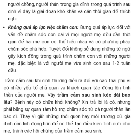
người chồng, người thân trong gia đình trong quá trình sau
sinh vì đây là giai đoạn khó khăn và cần thời gian để thích
nghi.
Không quá áp lực việc chăm con:
Đừng quá áp lực đối với
vấn đề chăm sóc con cái vì mọi người mẹ đều cần thời
gian để hai mẹ con có thể hiểu nhau và có phương pháp
chăm sóc phù hợp. Tuyệt đối không sử dụng những từ ngữ
gây kích động trong quá trình chăm con với những người
mẹ, đặc biệt là với người mẹ vừa sinh con sau 1-2 tuần
đầu.
Trầm cảm sau khi sinh thường diễn ra đối với các thai phụ vì
có nhiều yếu tố chủ quan và khách quan tác động lên tinh
thần của người mẹ. Vậy
trầm cảm sau sinh kéo dài bao
lâu
? Bệnh này có chữa khỏi không? Xin trả lời là có, nhưng
phải bằng sự quan tâm hỗ trợ, chăm sóc từ cả người thân lẫn
bác sĩ. Thay vì giữ những thói quen hay môi trường cũ, gia
đình cần linh động hơn để có thể tạo điều kiện tích cực cho
mẹ, tránh các hội chứng của trầm cảm sau sinh.