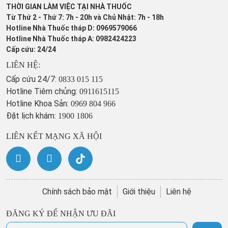
THỜI GIAN LÀM VIỆC TẠI NHÀ THUỐC
Từ Thứ 2 - Thứ 7: 7h - 20h và Chủ Nhật: 7h - 18h
Hotline Nhà Thuốc tháp D: 0969579066
Hotline Nhà Thuốc tháp A: 0982424223
Cấp cứu: 24/24
LIÊN HỆ:
Cấp cứu 24/7:
0833 015 115
Hotline Tiêm chủng:
0911615115
Hotline Khoa Sản:
0969 804 966
Đặt lịch khám:
1900 1806
LIÊN KẾT MẠNG XÃ HỘI
Chính sách bảo mật
Giới thiệu
Liên hệ
ĐĂNG KÝ ĐỂ NHẬN ƯU ĐÃI