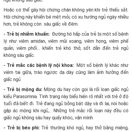
Hoặc có thể gây hội chứng chân không yên khi trẻ thiếu sắt.
Hội chứng này khiến bé mệt mỏi, có xu hướng ngủ ngày nhiều
hơn, trẻ không còn sâu giấc về đêm.
- Trẻ bị nhiễm khuẩn:
Đường hô hấp của trẻ bị một số bệnh
lý như viêm amidan, viêm mũi xoang, viêm họng, viêm phế
quản, viêm phổi… khiến trẻ khó thở, sốt dẫn đến trẻ ngủ
không sâu giấc.
- Trẻ mắc các bệnh lý nội khoa:
Một số bệnh lý khác như
viêm tai giữa, trào ngược dạ dày cũng làm ảnh hưởng đến
giấc ngủ.
- Trẻ bị mộng du:
Mộng du hay còn gọi là rối loạn giấc ngủ
kiểu Parasomnia. Tình trạng này biểu hiện rõ nhất với trẻ ở độ
tuổi đã biết đi. Trẻ đang ngủ bỗng bật dậy và đi lại, nói hoặc
gặp ác mộng khi ngủ,... Những trẻ mắc rối loạn này đều có
giấc ngủ không sâu hay quấy khóc, vặn mình
- Trẻ bị béo phì:
Trẻ thường khó ngủ, hay thở bằng miệng,