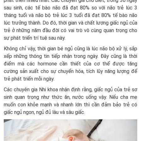
phát triển nhiều nhất. Các chuyên gia cho biết, trong 30 ngày
sau sinh, các tế bào não đã đạt 80% so với não trẻ lúc 3
tháng tuổi và não bộ trẻ lúc 3 tuổi đã đạt 80% tế bào não
lúc trưởng thành. Do đó, thời gian và chất lượng giấc ngủ của
trẻ ở những năm đầu đời có vai trò vô cùng quan trọng cho
sự phát triển trí tuệ sau này.
Không chỉ vậy, thời gian bé ngủ cũng là lúc não bộ xử lý, sắp
xếp những thông tin tiếp nhận trong ngày. Đây cũng là thời
điểm mà các hormone cần thiết của cơ thể được tăng
cường sản xuất cho sự chuyển hóa, tích lũy năng lượng để
trẻ phát triển mỗi ngày.
Các chuyên gia Nhi khoa nhận định rằng, giấc ngủ của trẻ sơ
sinh quan trọng như thức ăn, nước uống vậy. Nếu cha mẹ
muốn con khỏe mạnh và nhanh lớn thì cần đảm bảo trẻ có
giấc ngủ ngon, ngủ đủ lâu và sâu giấc.