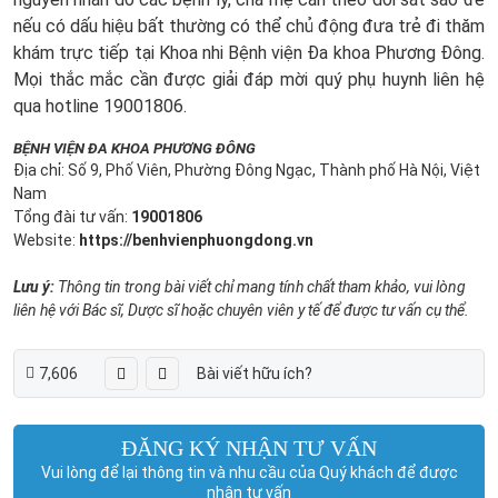
nếu có dấu hiệu bất thường có thể chủ động đưa trẻ đi thăm
khám trực tiếp tại Khoa nhi Bệnh viện Đa khoa Phương Đông.
Mọi thắc mắc cần được giải đáp mời quý phụ huynh liên hệ
qua hotline 19001806.
BỆNH VIỆN ĐA KHOA PHƯƠNG ĐÔNG
Địa chỉ: Số 9, Phố Viên, Phường Đông Ngạc, Thành phố Hà Nội, Việt
Nam
Tổng đài tư vấn:
19001806
Website:
https://benhvienphuongdong.vn
Lưu ý:
Thông tin trong bài viết chỉ mang tính chất tham khảo, vui lòng
liên hệ với Bác sĩ, Dược sĩ hoặc chuyên viên y tế để được tư vấn cụ thể.
7,606
Bài viết hữu ích?
ĐĂNG KÝ NHẬN TƯ VẤN
Vui lòng để lại thông tin và nhu cầu của Quý khách để được
nhận tư vấn