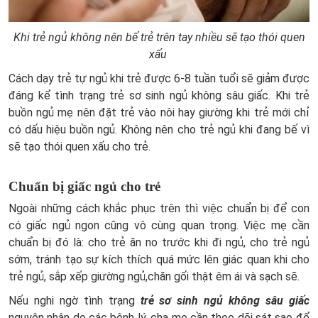
Khi trẻ ngủ không nên bế trẻ trên tay nhiều sẽ tạo thói quen
xấu
Cách dạy trẻ tự ngủ khi trẻ được 6-8 tuần tuổi sẽ giảm được
đáng kể tình trạng trẻ sơ sinh ngủ không sâu giấc. Khi trẻ
buồn ngủ mẹ nên đặt trẻ vào nôi hay giường khi trẻ mới chỉ
có dấu hiệu buồn ngủ. Không nên cho trẻ ngủ khi đang bế vì
sẽ tạo thói quen xấu cho trẻ.
Chuẩn bị giấc ngủ cho trẻ
Ngoài những cách khắc phục trên thì việc chuẩn bị để con
có giấc ngủ ngon cũng vô cùng quan trọng. Việc mẹ cần
chuẩn bị đó là: cho trẻ ăn no trước khi đi ngủ, cho trẻ ngủ
sớm, tránh tạo sự kích thích quá mức lên giác quan khi cho
trẻ ngủ, sắp xếp giường ngủ,chăn gối thật êm ái và sạch sẽ.
Nếu nghi ngờ tình trạng
trẻ sơ sinh ngủ không sâu giấc
nguyên nhân do các bệnh lý, cha mẹ cần theo dõi sát sao để