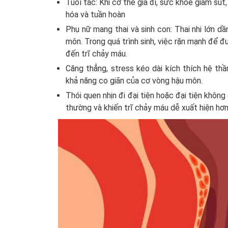
Tuổi tác: Khi cơ thể già đi, sức khỏe giảm sú
hóa và tuần hoàn
Phụ nữ mang thai và sinh con: Thai nhi lớn d
môn. Trong quá trình sinh, việc rặn mạnh để đư
đến trĩ chảy máu.
Căng thẳng, stress kéo dài kích thích hệ th
khả năng co giãn của cơ vòng hậu môn.
Thói quen nhịn đi đại tiện hoặc đại tiện không
thường và khiến trĩ chảy máu dễ xuất hiện hơn