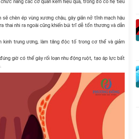
t, chức năng các cơ quan kém hiệu quả, trong đó có hệ tiêu
ần sẽ chèn ép vùng xương chậu, gây giãn nở tĩnh mạch hậu
a thai nhi ra ngoài cũng khiến búi trĩ dễ tổn thương và dẫn
ần kinh trung ương, làm tăng độc tố trong cơ thể và giảm
 đúng giờ có thể gây rối loạn nhu động ruột, tạo áp lực bất
.