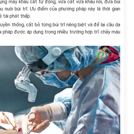
ụng máy khâu cắt tự động, vừa cắt vừa khâu nối, đưa búi
u nuôi búi trĩ. Ưu điểm của phương pháp này là thời gian
ệ tái phát thấp.
yền thống, cắt bỏ từng búi trĩ riêng biệt và để lại cầu da
ải pháp được áp dụng trong nhiều trường hợp trĩ chảy máu