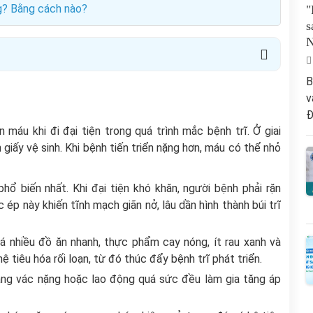
g? Bằng cách nào?
"
s
B
v
Đ
 máu khi đi đại tiện trong quá trình mắc bệnh trĩ. Ở giai
 giấy vệ sinh. Khi bệnh tiến triển nặng hơn, máu có thể nhỏ
ổ biến nhất. Khi đại tiện khó khăn, người bệnh phải rặn
ép này khiến tĩnh mạch giãn nở, lâu dần hình thành búi trĩ
á nhiều đồ ăn nhanh, thực phẩm cay nóng, ít rau xanh và
tiêu hóa rối loạn, từ đó thúc đẩy bệnh trĩ phát triển.
mang vác nặng hoặc lao động quá sức đều làm gia tăng áp