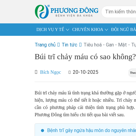
DỊCH VỤ Y TẾ
CHUYÊN KHOA
ĐỘI NGŨ BÁ
Trang chủ
Tin tức
Tiêu hoá - Gan - Mật - T
Búi trĩ chảy máu có sao không?
20-10-2025
Bích Ngọc
Búi trĩ chảy máu là tình trạng khá thường gặp ở ngườ
hiện, lượng máu có thể tiết ít hoặc nhiều. Trĩ chả
cần có phương pháp cải thiện tình trạng phù hợp
Phương Đông tìm hiểu chi tiết qua bài viết sau.
Bệnh trĩ gây ngứa hậu môn do nguyên nhâ