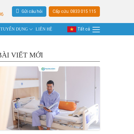
Gửi câu hỏi
Cấp cứu: 0833 015 115
06
Tất cả
TUYỂN DỤNG
LIÊN HỆ
BÀI VIẾT MỚI