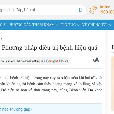
Hotline
190018
C SĨ
HƯỚNG DẪN THĂM KHÁM
TIN TỨC
VỀ CHÚNG TÔI
ụy
 Phương pháp điều trị bệnh hiệu quả
i mắc bệnh trĩ, hiện tượng này xảy ra ở hậu môn khi búi trĩ xuất
y máu khiến người bệnh cảm thấy hoang mang và lo lắng, vì vậy
. Để hiểu rõ hơn về tình trạng này, cùng Bệnh viện Đa khoa
n nào thường gặp?