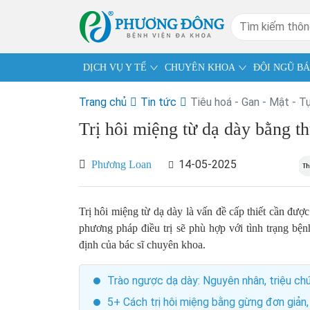
DỊCH VỤ Y TẾ
CHUYÊN KHOA
ĐỘI NGŨ BÁ
Trang chủ
Tin tức
Tiêu hoá - Gan - Mật - T
Trị hôi miệng từ dạ dày bằng t
14-05-2025
Phương Loan
Trị hôi miệng từ dạ dày là vấn đề cấp thiết cần được
phương pháp điều trị sẽ phù hợp với tình trạng bện
định của bác sĩ chuyên khoa.
Trào ngược dạ dày: Nguyên nhân, triệu chứ
5+ Cách trị hôi miệng bằng gừng đơn giản,