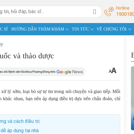
Hotline
190018
C SĨ
HƯỚNG DẪN THĂM KHÁM
TIN TỨC
VỀ CHÚNG TÔI
ụy
huốc và thảo dược
 xử lý sớm, loại bỏ sự tự tin trong nói chuyện và giao tiếp. Mỗi
h khác nhau, bạn nên áp dụng điều trị dựa trên chẩn đoán, chỉ
ng và cách điều trị
 dễ áp dụng tại nhà