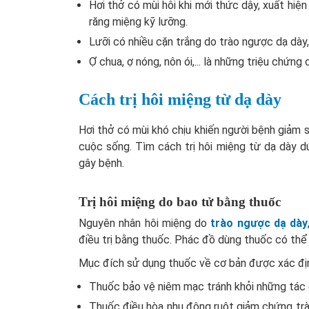
Hơi thở có mùi hôi khi mới thức dậy, xuất hiện
răng miệng kỹ lưỡng.
Lưỡi có nhiều cặn trắng do trào ngược dạ dày,
Ợ chua, ợ nóng, nôn ói,... là những triệu chứng
Cách trị hôi miệng từ dạ dày
Hơi thở có mùi khó chịu khiến người bệnh giảm s
cuộc sống. Tìm cách trị hôi miệng từ dạ dày d
gây bệnh.
Trị hôi miệng do bao tử bằng thuốc
Nguyên nhân hôi miệng do
trào ngược dạ dày
điều trị bằng thuốc. Phác đồ dùng thuốc có thể 
Mục đích sử dụng thuốc về cơ bản được xác đị
Thuốc bảo vệ niêm mạc tránh khỏi những tác đ
Thuốc điều hòa nhu động ruột giảm chứng trà