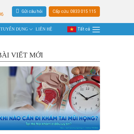
Gửi câu hỏi
Cấp cứu: 0833 015 115
06
Tất cả
TUYỂN DỤNG
LIÊN HỆ
BÀI VIẾT MỚI