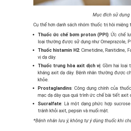
Mục đích sử dụng t
Cụ thể hơn danh sách nhóm thuốc trị hôi miệng 
Thuốc ức chế bơm proton (PPI)
: Ức chế l
loại thường được sử dụng như Omeprazole, P
Thuốc histamin H2
: Cimetidine, Ranitidine, 
vị dạ dày.
Thuốc trung hòa axit dịch vị
: Gồm hai loại
kháng axit dạ dày. Bệnh nhân thường được chỉ 
khỏe.
Prostaglandins
: Công dụng chính của thuố
mạc dạ dày qua quá trình ức chế bài tiết axit 
Sucralfate
: Là một dạng phức hợp sucrose 
tránh khỏi axit, pepsin và muối mật.
*Bệnh nhân lưu ý, không tự ý dùng thuốc khi ch