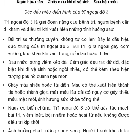
Các dấu hiệu điển hình của trĩ ngoại độ 3
Trĩ ngoại độ 3 là giai đoạn nặng của bệnh trĩ, người bệnh cần
đi khám và điều trị khi xuất hiện những tình huống sau:
Búi trĩ sa thường xuyên, không tự co lên
: Đây là dấu hiệu
đặc trưng của trĩ ngoại độ 3. Búi trĩ lộ ra ngoài gây cộm
vướng, khó khăn khi vận động, ngồi lâu hoặc đi lại.
Đau nhức, sưng viêm kéo dài
: Cảm giác đau rát dữ dội, đặc
biệt khi đi vệ sinh hoặc ngồi nhiều, có thể kèm theo hiện
tượng phù nề quanh hậu môn.
Chảy máu nhiều hoặc tái diễn
: Máu có thể xuất hiện thành
tia hoặc thành giọt, mất máu lâu dài có nguy cơ gây thiếu
máu, mệt mỏi, ảnh hưởng sức khỏe tổng thể.
Nguy cơ biến chứng
: Trĩ ngoại độ 3 có thể gây tắc mạch
búi trĩ, viêm loét, bội nhiễm hoặc hoại tử nếu không được
điều trị kịp thời.
Ảnh hưởng chất lượng cuộc sống
: Người bệnh khó đi lại,