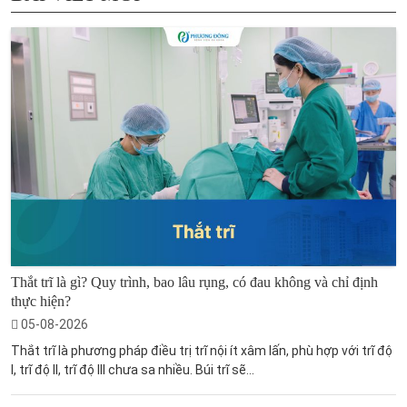
Thắt trĩ là gì? Quy trình, bao lâu rụng, có đau không và chỉ định
thực hiện?
05-08-2026
Thắt trĩ là phương pháp điều trị trĩ nội ít xâm lấn, phù hợp với trĩ độ
I, trĩ độ II, trĩ độ III chưa sa nhiều. Búi trĩ sẽ...