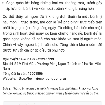
Chọn quần lót bằng những loại vải thoáng mát, tránh gây
áp lực lên búi trĩ và kiểm soát bệnh không bị nặng hơn.
Có thể thấy, trĩ ngoại độ 3 không đơn thuần là một bệnh lý
hậu môn – trực tràng, mà còn là “kẻ phá bĩnh” trực tiếp đến
chất lượng cuộc sống hàng ngày. Từ những bất tiện nhỏ nhặt
trong sinh hoạt đến nguy cơ biến chứng nặng nề, bệnh để lại
gánh nặng không hề nhỏ cho sức khỏe và tâm lý người mắc.
Chính vì vậy, người bệnh cần chủ động thăm khám sớm để
được tư vấn giải pháp điều trị phù hợp.
BỆNH VIỆN ĐA KHOA PHƯƠNG ĐÔNG
Địa chỉ: Số 9, Phố Viên, Phường Đông Ngạc, Thành phố Hà Nội, Việt
Nam
Tổng đài tư vấn:
19001806
Website:
https://benhvienphuongdong.vn
Lưu ý:
Thông tin trong bài viết chỉ mang tính chất tham khảo, vui lòng
liên hệ với Bác sĩ, Dược sĩ hoặc chuyên viên y tế để được tư vấn cụ thể.